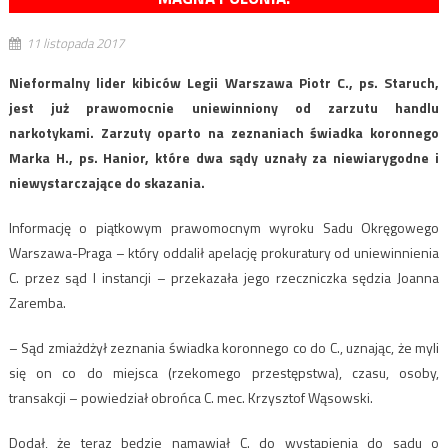
11 listopada 2017
Nieformalny lider kibiców Legii Warszawa Piotr C., ps. Staruch,
jest już prawomocnie uniewinniony od zarzutu handlu
narkotykami. Zarzuty oparto na zeznaniach świadka koronnego
Marka H., ps. Hanior, które dwa sądy uznały za niewiarygodne i
niewystarczające do skazania.
Informację o piątkowym prawomocnym wyroku Sadu Okręgowego
Warszawa-Praga – który oddalił apelację prokuratury od uniewinnienia
C. przez sąd I instancji – przekazała jego rzeczniczka sędzia Joanna
Zaremba.
– Sąd zmiażdżył zeznania świadka koronnego co do C., uznając, że myli
się on co do miejsca (rzekomego przestępstwa), czasu, osoby,
transakcji – powiedział obrońca C. mec. Krzysztof Wąsowski.
Dodał, że teraz będzie namawiał C. do wystąpienia do sądu o