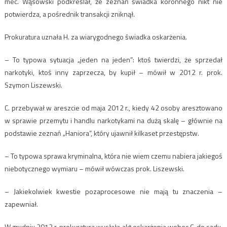
mec. Wąsowski podkreślał, że zeznań świadka koronnego nikt nie
potwierdza, a pośrednik transakcji zniknął.
Prokuratura uznała H. za wiarygodnego świadka oskarżenia.
– To typowa sytuacja „jeden na jeden”: ktoś twierdzi, że sprzedał
narkotyki, ktoś inny zaprzecza, by kupił – mówił w 2012 r. prok.
Szymon Liszewski.
C. przebywał w areszcie od maja 2012 r., kiedy 42 osoby aresztowano
w sprawie przemytu i handlu narkotykami na dużą skalę – głównie na
podstawie zeznań „Haniora”, który ujawnił kilkaset przestępstw.
– To typowa sprawa kryminalna, która nie wiem czemu nabiera jakiegoś
niebotycznego wymiaru – mówił wówczas prok. Liszewski.
– Jakiekolwiek kwestie pozaprocesowe nie mają tu znaczenia –
zapewniał.
W grudniu 2012 r. prokuratura wysłała akt oskarżenia wobec C. do sądu.