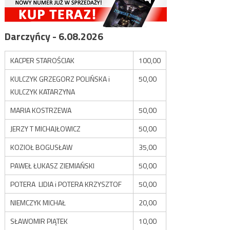
Darczyńcy - 6.08.2026
KACPER STAROŚCIAK
100,00
KULCZYK GRZEGORZ POLIŃSKA i
50,00
KULCZYK KATARZYNA
MARIA KOSTRZEWA
50,00
JERZY T MICHAJŁOWICZ
50,00
KOZIOŁ BOGUSŁAW
35,00
PAWEŁ ŁUKASZ ZIEMIAŃSKI
50,00
POTERA LIDIA i POTERA KRZYSZTOF
50,00
NIEMCZYK MICHAŁ
20,00
SŁAWOMIR PIĄTEK
10,00