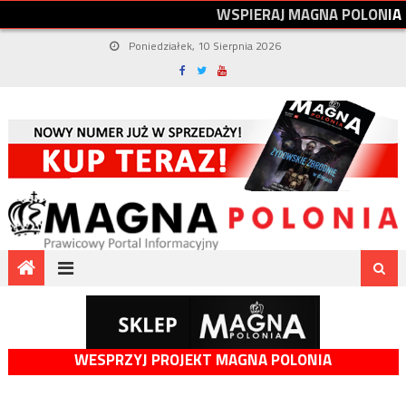
W
S
P
I
E
R
A
J
M
A
G
N
A
P
O
L
O
N
I
A
Poniedziałek, 10 Sierpnia 2026
WESPRZYJ PROJEKT MAGNA POLONIA