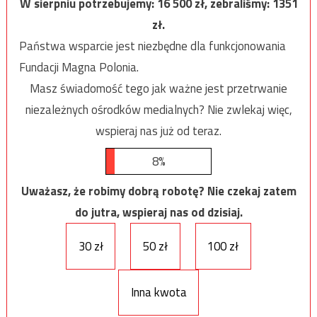
W sierpniu potrzebujemy:
16 500
zł, zebraliśmy:
1351
zł.
Państwa wsparcie jest niezbędne dla funkcjonowania
Fundacji Magna Polonia.
Masz świadomość tego jak ważne jest przetrwanie
niezależnych ośrodków medialnych? Nie zwlekaj więc,
wspieraj nas już od teraz.
8%
Uważasz, że robimy dobrą robotę? Nie czekaj zatem
do jutra, wspieraj nas od dzisiaj.
30 zł
50 zł
100 zł
Inna kwota