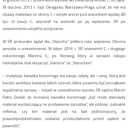
W styczniu 2013 r. Sąd Okręgowy Warszawa-Praga uznał, że nie ma
obawy matactwa ze strony C. i uchylił areszt pod warunkiem wpłaty 80
tys. zł kaucji. C. wyszedł na wolność po jej wpłaceniu. SR po
uniewinnieniu uchylił to poręczenie.
W SR prokurator żądał dla „Starucha” półtora roku więzienia. Obrona
wnosiła o uniewinnienie. W lutym 2016 r. SR uniewinnił C. i drugiego
oskarżonego Marcina S., ps. Norweg, który w sprawie zakupu
narkotyków miał skojarzyć „Haniora” ze „Staruchem”.
– Instytucja świadka koronnego ma swoje zalety, ale i cenę, którą jest
bardzo wnikliwe badanie takich zeznań, które powinny być początkiem
wyjaśniania sprawy – mówił w uzasadnieniu wyroku SR sędzia Marcin
Patro. Dodał, że zeznania świadka koronnego „być może stanowiły
materiał wystarczający na postawienie zarzutów”, ale później „zabrakło
refleksji, czy ten materiał jest na tyle jednoznaczny, że
prawdopodobieństwo zostanie przekształcone przed sądem w
pewność”.