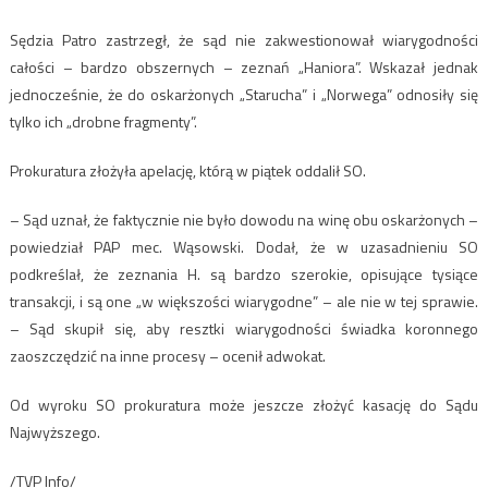
Sędzia Patro zastrzegł, że sąd nie zakwestionował wiarygodności
całości – bardzo obszernych – zeznań „Haniora”. Wskazał jednak
jednocześnie, że do oskarżonych „Starucha” i „Norwega” odnosiły się
tylko ich „drobne fragmenty”.
Prokuratura złożyła apelację, którą w piątek oddalił SO.
– Sąd uznał, że faktycznie nie było dowodu na winę obu oskarżonych –
powiedział PAP mec. Wąsowski. Dodał, że w uzasadnieniu SO
podkreślał, że zeznania H. są bardzo szerokie, opisujące tysiące
transakcji, i są one „w większości wiarygodne” – ale nie w tej sprawie.
– Sąd skupił się, aby resztki wiarygodności świadka koronnego
zaoszczędzić na inne procesy – ocenił adwokat.
Od wyroku SO prokuratura może jeszcze złożyć kasację do Sądu
Najwyższego.
/TVP Info/