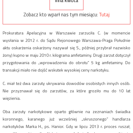
Inna kwota
Zobacz kto wparł nas tym miesiącu:
Tutaj
Prokuratura Apelacyjna w Warszawie zarzuciła C. (w momencie
wysłania w 2012 r. do Sądu Rejonowego Warszawa-Praga Południe
aktu oskarżenia oskarżony nazywał się S., później przybrał nazwisko
żony) kupno w maju 2010 r. kilograma amfetaminy. Drugi zarzut dotyczył
przygotowania do „wprowadzenia do obrotu” 5 kg amfetaminy. Do
transakcji miało nie dojść wskutek wysokiej ceny narkotyku.
C. miał też dwa zarzuty ukrywania dowodów osobistych innych osób.
Nie przyznawał się do zarzutów, za które groziło mu do 10 lat
więzienia.
Oba zarzuty narkotykowe oparto głównie na zeznaniach świadka
koronnego, karanego już wcześniej „skruszonego” handlarza
narkotyków Marka H., ps. Hanior. Gdy w lipcu 2013 r. proces ruszał,