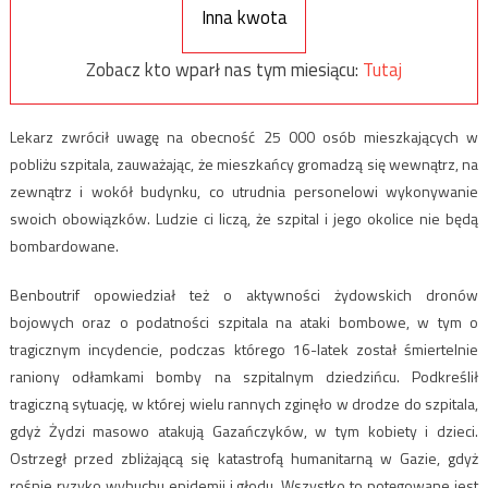
Inna kwota
Zobacz kto wparł nas tym miesiącu:
Tutaj
Lekarz zwrócił uwagę na obecność 25 000 osób mieszkających w
pobliżu szpitala, zauważając, że mieszkańcy gromadzą się wewnątrz, na
zewnątrz i wokół budynku, co utrudnia personelowi wykonywanie
swoich obowiązków. Ludzie ci liczą, że szpital i jego okolice nie będą
bombardowane.
Benboutrif opowiedział też o aktywności żydowskich dronów
bojowych oraz o podatności szpitala na ataki bombowe, w tym o
tragicznym incydencie, podczas którego 16-latek został śmiertelnie
raniony odłamkami bomby na szpitalnym dziedzińcu. Podkreślił
tragiczną sytuację, w której wielu rannych zginęło w drodze do szpitala,
gdyż Żydzi masowo atakują Gazańczyków, w tym kobiety i dzieci.
Ostrzegł przed zbliżającą się katastrofą humanitarną w Gazie, gdyż
rośnie ryzyko wybuchu epidemii i głodu. Wszystko to potęgowane jest