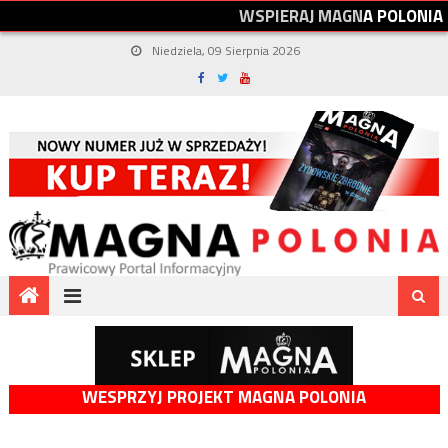
W
S
P
I
E
R
A
J
M
A
G
N
A
P
O
L
O
N
I
A
Niedziela, 09 Sierpnia 2026
WESPRZYJ PROJEKT MAGNA POLONIA