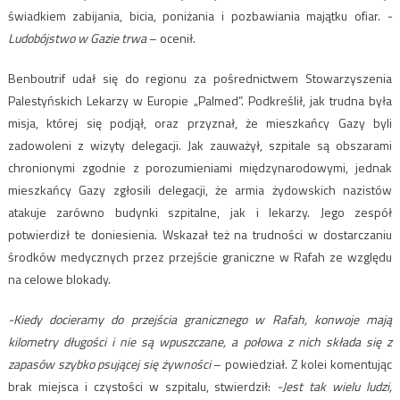
świadkiem zabijania, bicia, poniżania i pozbawiania majątku ofiar.
-
Ludobójstwo w Gazie trwa
– ocenił.
Benboutrif udał się do regionu za pośrednictwem Stowarzyszenia
Palestyńskich Lekarzy w Europie „Palmed”. Podkreślił, jak trudna była
misja, której się podjął, oraz przyznał, że mieszkańcy Gazy byli
zadowoleni z wizyty delegacji. Jak zauważył, szpitale są obszarami
chronionymi zgodnie z porozumieniami międzynarodowymi, jednak
mieszkańcy Gazy zgłosili delegacji, że armia żydowskich nazistów
atakuje zarówno budynki szpitalne, jak i lekarzy. Jego zespół
potwierdizł te doniesienia. Wskazał też na trudności w dostarczaniu
środków medycznych przez przejście graniczne w Rafah ze względu
na celowe blokady.
-Kiedy docieramy do przejścia granicznego w Rafah, konwoje mają
kilometry długości i nie są wpuszczane, a połowa z nich składa się z
zapasów szybko psującej się żywności
– powiedział. Z kolei komentując
brak miejsca i czystości w szpitalu, stwierdził:
-Jest tak wielu ludzi,