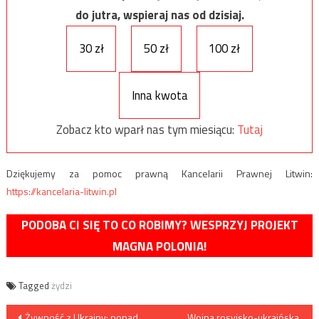
do jutra, wspieraj nas od dzisiaj.
30 zł
50 zł
100 zł
Inna kwota
Zobacz kto wparł nas tym miesiącu:
Tutaj
Dziękujemy za pomoc prawną Kancelarii Prawnej Litwin:
https://kancelaria-litwin.pl
PODOBA CI SIĘ TO CO ROBIMY? WESPRZYJ PROJEKT
MAGNA POLONIA!
Tagged
żydzi
Nawigacja
Żywność z Ukrainy: ponad
Wojna rosyjsko-ukraińska.