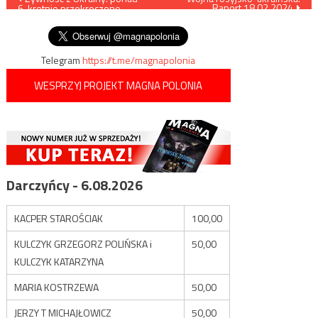
Raport 18.02.2024
6-krotnie przekroczone
wpisu
normy
Telegram
https://t.me/magnapolonia
WESPRZYJ PROJEKT MAGNA POLONIA
Darczyńcy - 6.08.2026
KACPER STAROŚCIAK
100,00
KULCZYK GRZEGORZ POLIŃSKA i
50,00
KULCZYK KATARZYNA
MARIA KOSTRZEWA
50,00
JERZY T MICHAJŁOWICZ
50,00