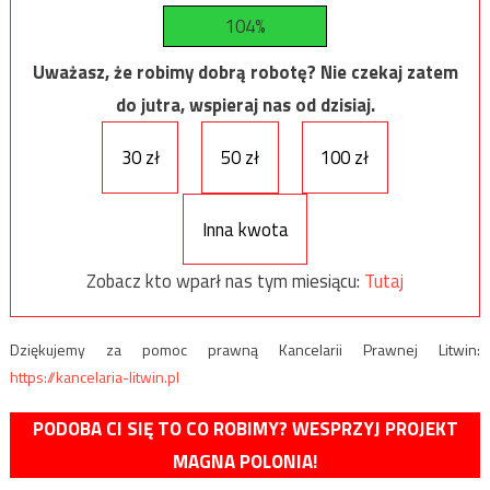
104%
Uważasz, że robimy dobrą robotę? Nie czekaj zatem
do jutra, wspieraj nas od dzisiaj.
30 zł
50 zł
100 zł
Inna kwota
Zobacz kto wparł nas tym miesiącu:
Tutaj
Dziękujemy za pomoc prawną Kancelarii Prawnej Litwin:
https://kancelaria-litwin.pl
PODOBA CI SIĘ TO CO ROBIMY? WESPRZYJ PROJEKT
MAGNA POLONIA!