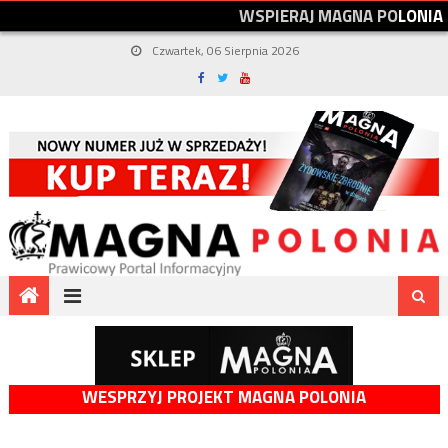
W
S
P
I
E
R
A
J
M
A
G
N
A
P
O
L
O
N
I
A
Czwartek, 06 Sierpnia 2026
WESPRZYJ PROJEKT MAGNA POLONIA