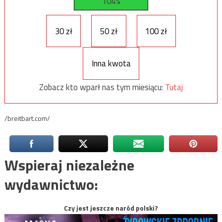
104%
30 zł
50 zł
100 zł
Inna kwota
Zobacz kto wparł nas tym miesiącu:
Tutaj
/breitbart.com/
Wspieraj niezależne
wydawnictwo:
Czy jest jeszcze naród polski?