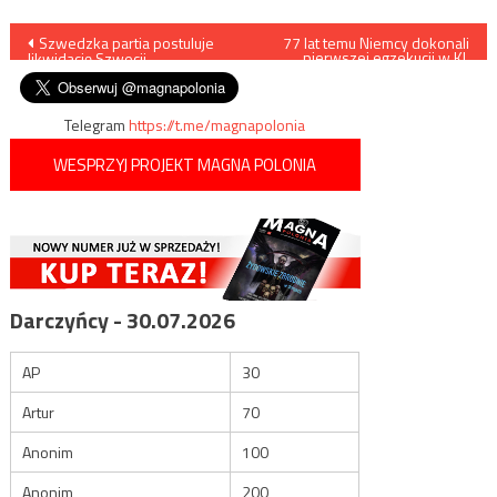
Nawigacja
Szwedzka partia postuluje
77 lat temu Niemcy dokonali
pierwszej egzekucji w KL
likwidację Szwecji
Auschwitz – rozstrzelano 40
wpisu
Polaków
Telegram
https://t.me/magnapolonia
WESPRZYJ PROJEKT MAGNA POLONIA
Darczyńcy - 30.07.2026
AP
30
Artur
70
Anonim
100
Anonim
200