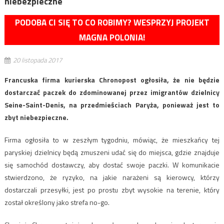
niebezpieczne
PODOBA CI SIĘ TO CO ROBIMY? WESPRZYJ PROJEKT
MAGNA POLONIA!
20 listopada 2017
Francuska firma kurierska Chronopost ogłosiła, że nie będzie
dostarczać paczek do zdominowanej przez imigrantów dzielnicy
Seine-Saint-Denis, na przedmieściach Paryża, ponieważ jest to
zbyt niebezpieczne.
Firma ogłosiła to w zeszłym tygodniu, mówiąc, że mieszkańcy tej
paryskiej dzielnicy będą zmuszeni udać się do miejsca, gdzie znajduje
się samochód dostawczy, aby dostać swoje paczki. W komunikacie
stwierdzono, że ryzyko, na jakie narażeni są kierowcy, którzy
dostarczali przesyłki, jest po prostu zbyt wysokie na terenie, który
został określony jako strefa no-go.