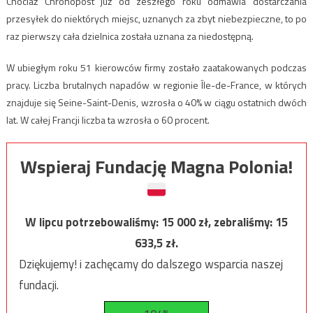
Chociaż Chronopost już od zeszłego roku odmawia dostarczania
przesyłek do niektórych miejsc, uznanych za zbyt niebezpieczne, to po
raz pierwszy cała dzielnica została uznana za niedostępną.
W ubiegłym roku 51 kierowców firmy zostało zaatakowanych podczas
pracy. Liczba brutalnych napadów w regionie Île-de-France, w których
znajduje się Seine-Saint-Denis, wzrosła o 40% w ciągu ostatnich dwóch
lat. W całej Francji liczba ta wzrosła o 60 procent.
Wspieraj Fundację Magna Polonia!
W lipcu potrzebowaliśmy:
15 000
zł, zebraliśmy:
15
633,5
zł.
Dziękujemy! i zachęcamy do dalszego wsparcia naszej
fundacji.