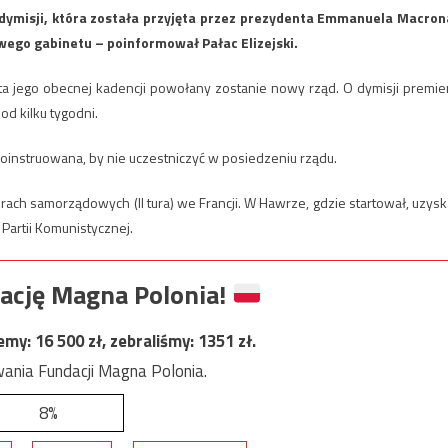
o dymisji, która została przyjęta przez prezydenta Emmanuela Macron
ego gabinetu – poinformował Pałac Elizejski.
ta jego obecnej kadencji powołany zostanie nowy rząd. O dymisji premie
od kilku tygodni.
 poinstruowana, by nie uczestniczyć w posiedzeniu rządu.
ch samorządowych (II tura) we Francji. W Hawrze, gdzie startował, uzysk
Partii Komunistycznej.
ację Magna Polonia!
jemy:
16 500
zł, zebraliśmy:
1351
zł.
ania Fundacji Magna Polonia.
8%