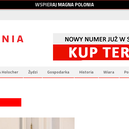
W
S
P
I
E
R
A
J
M
A
G
N
A
P
O
L
O
N
I
A
& Holocher
Żydzi
Gospodarka
Historia
Wiara
Po