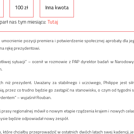
100 zł
Inna kwota
parł nas tym miesiącu:
Tutaj
 umocnienie pozycji premiera i potwierdzenie społecznej aprobaty dla je
 na rękę prezydentowi.
tliwej sytuacji” – ocenił w rozmowie z PAP dyrektor badań w Narodow
n.
niż prezydent. Uważany za stabilnego i uczciwego, Philippe jest sil
ą, przez co trudno będzie go zastąpić na stanowisku, o czym od tygodni s
zydentem” – wyjaśnił Rouban.
 prasy regionalnej mówił o nowym etapie rządzenia krajem i nowych cela
zysie będzie odpowiadał nowy zespół.
 które chciałby przeprowadzić w ostatnich dwóch latach swej kadencji, je