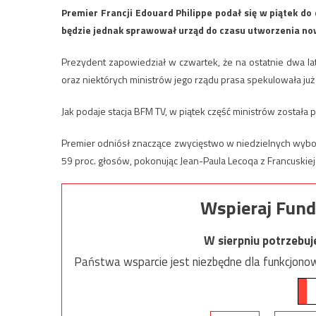
Premier Francji Edouard Philippe podał się w piątek d
będzie jednak sprawował urząd do czasu utworzenia now
Prezydent zapowiedział w czwartek, że na ostatnie dwa la
oraz niektórych ministrów jego rządu prasa spekulowała już 
Jak podaje stacja BFM TV, w piątek część ministrów została
Premier odniósł znaczące zwycięstwo w niedzielnych wybora
59 proc. głosów, pokonując Jean-Paula Lecoqa z Francuskiej 
Wspieraj Fund
W sierpniu potrzebu
Państwa wsparcie jest niezbędne dla funkcjonow