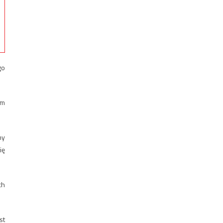
go
ym
ny
ię
ch
st