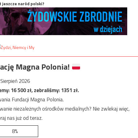
t jeszcze naród polski?
ację Magna Polonia!
Sierpień 2026
jemy:
16 500
zł, zebraliśmy:
1351
zł.
ania Fundacji Magna Polonia.
anie niezależnych ośrodków medialnych? Nie zwlekaj więc,
raj nas już od teraz.
8%