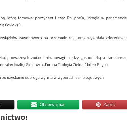
, którą forsował prezydent i rząd Philippe’a, utknęła w parlamencie
ią Covid-19.
i związków zawodowych na przełomie roku oraz wywołała zdecydowa
kują poważnych zmian i równowagi między gospodarką a transformac
alny koalicji Zielonych „Europa Ekologia Zieloni” Julien Bayou.
rządu po uzyskaniu dobrego wyniku w wyborach samorządowych.
t
Obserwuj nas
Zapisz
nictwo: