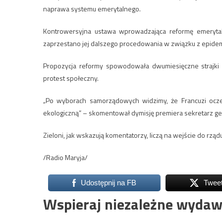
naprawa systemu emerytalnego.
Kontrowersyjna ustawa wprowadzająca reformę emerytalną
zaprzestano jej dalszego procedowania w związku z epidem
Propozycja reformy spowodowała dwumiesięczne strajk
protest społeczny.
„Po wyborach samorządowych widzimy, że Francuzi ocze
ekologiczną” – skomentował dymisję premiera sekretarz gener
Zieloni, jak wskazują komentatorzy, liczą na wejście do 
/Radio Maryja/
Udostępnij na FB
Twee
Wspieraj niezależne wydaw