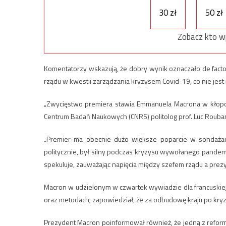
30 zł
50 zł
Zobacz kto w
Komentatorzy wskazują, że dobry wynik oznaczało de facto
rządu w kwestii zarządzania kryzysem Covid-19, co nie jest
„Zwycięstwo premiera stawia Emmanuela Macrona w kłopo
Centrum Badań Naukowych (CNRS) politolog prof. Luc Rouba
„Premier ma obecnie dużo większe poparcie w sondażach 
politycznie, był silny podczas kryzysu wywołanego pandemi
spekuluje, zauważając napięcia między szefem rządu a pre
Macron w udzielonym w czwartek wywiadzie dla francuskiej
oraz metodach; zapowiedział, że za odbudowę kraju po kry
Prezydent Macron poinformował również, że jedną z reform,