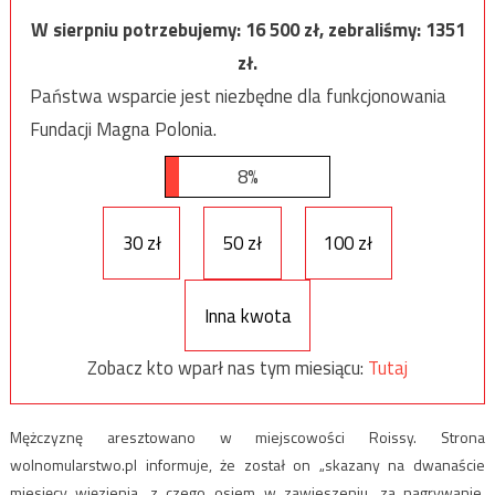
W sierpniu potrzebujemy:
16 500
zł, zebraliśmy:
1351
zł.
Państwa wsparcie jest niezbędne dla funkcjonowania
Fundacji Magna Polonia.
8%
30 zł
50 zł
100 zł
Inna kwota
Zobacz kto wparł nas tym miesiącu:
Tutaj
Mężczyznę aresztowano w miejscowości Roissy. Strona
wolnomularstwo.pl informuje, że został on „skazany na dwanaście
miesięcy więzienia, z czego osiem w zawieszeniu, za nagrywanie,