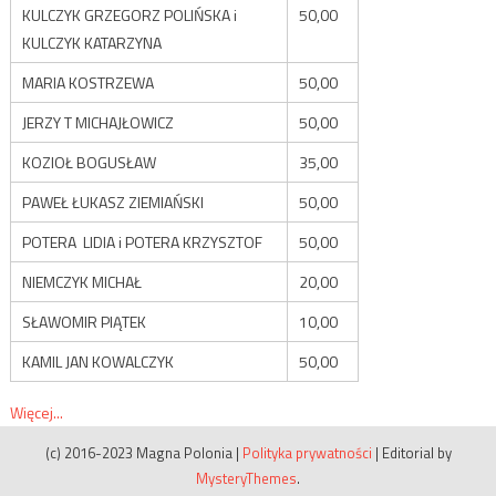
KULCZYK GRZEGORZ POLIŃSKA i
50,00
KULCZYK KATARZYNA
MARIA KOSTRZEWA
50,00
JERZY T MICHAJŁOWICZ
50,00
KOZIOŁ BOGUSŁAW
35,00
PAWEŁ ŁUKASZ ZIEMIAŃSKI
50,00
POTERA LIDIA i POTERA KRZYSZTOF
50,00
NIEMCZYK MICHAŁ
20,00
SŁAWOMIR PIĄTEK
10,00
KAMIL JAN KOWALCZYK
50,00
Więcej...
(c) 2016-2023 Magna Polonia
|
Polityka prywatności
|
Editorial by
MysteryThemes
.