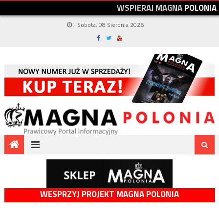
W
S
P
I
E
R
A
J
M
A
G
N
A
P
O
L
O
N
I
A
Sobota, 08 Sierpnia 2026
WESPRZYJ PROJEKT MAGNA POLONIA