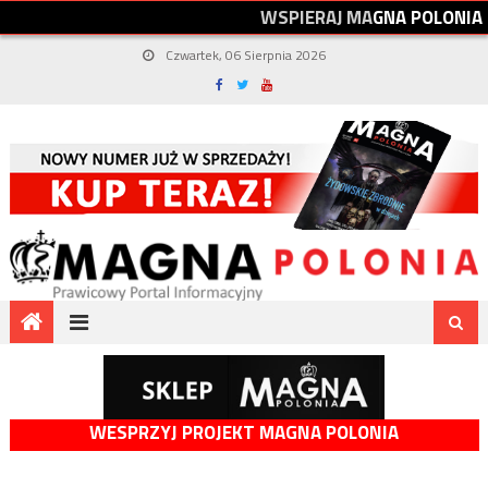
W
S
P
I
E
R
A
J
M
A
G
N
A
P
O
L
O
N
I
A
Czwartek, 06 Sierpnia 2026
WESPRZYJ PROJEKT MAGNA POLONIA