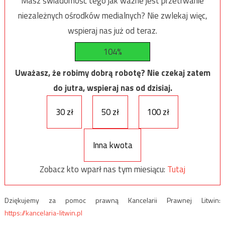
Masz świadomość tego jak ważne jest przetrwanie
niezależnych ośrodków medialnych? Nie zwlekaj więc,
wspieraj nas już od teraz.
104%
Uważasz, że robimy dobrą robotę? Nie czekaj zatem
do jutra, wspieraj nas od dzisiaj.
30 zł
50 zł
100 zł
Inna kwota
Zobacz kto wparł nas tym miesiącu:
Tutaj
Dziękujemy za pomoc prawną Kancelarii Prawnej Litwin:
https://kancelaria-litwin.pl