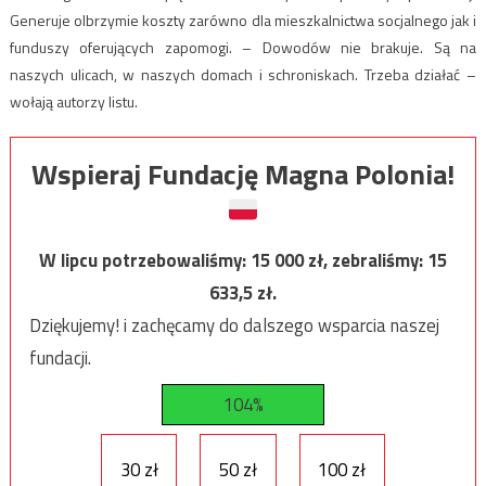
Generuje olbrzymie koszty zarówno dla mieszkalnictwa socjalnego jak i
funduszy oferujących zapomogi. – Dowodów nie brakuje. Są na
naszych ulicach, w naszych domach i schroniskach. Trzeba działać –
wołają autorzy listu.
Wspieraj Fundację Magna Polonia!
W lipcu potrzebowaliśmy:
15 000
zł, zebraliśmy:
15
633,5
zł.
Dziękujemy! i zachęcamy do dalszego wsparcia naszej
fundacji.
104%
30 zł
50 zł
100 zł