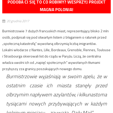
PODOBA CI SIĘ TO CO ROBIMY? WESPRZYJ PROJEKT
MAGNA POLONIA!
20 grudnia 2017
Burmistrzowie 7 dużych francuskich miast, reprezentujący blisko 2 mln
osób, podpisali się pod otwartym listem z błaganiem o ratunek przed
„społeczną katastrofą” wywołaną olbrzymią liczbą imigrantów.
Lokalni włodarze z Nantes, Lille, Bordeaux, Grenoble, Rennes, Toulouse
i Strasbourga skierowali list do rządu w Paryżu. Liczą, że centralna
władza uwolni ich od „napięć społecznych” wywołanych tłumami
przybyszy zza granicy poszukujących nowego domu.
Burmistrzowie wyjaśniają w swoim apelu, że w
ostatnim czasie ich miasta stanęły przed
olbrzymim napływem azylantów, i kilkunastoma
tysiącami nowych przybywających w każdym
kolejnym miesiącu – zauważa „Daily Mail”.