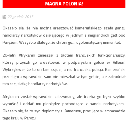
MAGNA POLONIA!
22 grudnia 2017
Okazało się, że nie można aresztować kameruńskiego szefa gangu
handlarzy narkotyków działającego w jednym z imigranckich gett pod
Paryżem. Wszystko dlatego, że chroni go… dyplomatyczny immunitet.
20-letni Afrykanin zmieszał z błotem francuskich funkcjonariuszy,
którzy przyszli go aresztować w podparyskim getcie w Villejuif.
Wykrzykiwał, że to on tam rządzi, a nie francuska policja. Kameruński
przestępca wprawdzie sam nie mieszkał w tym getcie, ale zatrudniał
tam całą siatkę handlarzy narkotyków.
Afrykanin został wprawdzie zatrzymany, ale trzeba go było szybko
wypuścić i oddać mu pieniądze pochodzące z handlu narkotykami.
Okazało się, że to syn dyplomaty z Kamerunu, pracujące w ambasadzie
tego kraju w Paryżu.