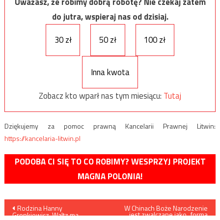
Uważasz, że robimy dobrą robotę? Nie czekaj zatem
do jutra, wspieraj nas od dzisiaj.
30 zł
50 zł
100 zł
Inna kwota
Zobacz kto wparł nas tym miesiącu:
Tutaj
Dziękujemy za pomoc prawną Kancelarii Prawnej Litwin:
https://kancelaria-litwin.pl
PODOBA CI SIĘ TO CO ROBIMY? WESPRZYJ PROJEKT
MAGNA POLONIA!
Nawigacja
Rodzina Hanny
W Chinach Boże Narodzenie
jest zwalczane jako „forma
Gronkiewicz-Waltz ma