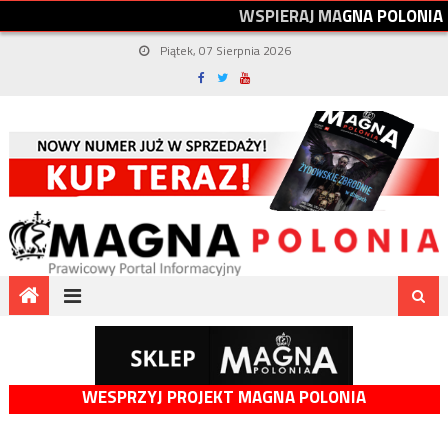
W
S
P
I
E
R
A
J
M
A
G
N
A
P
O
L
O
N
I
A
Piątek, 07 Sierpnia 2026
WESPRZYJ PROJEKT MAGNA POLONIA