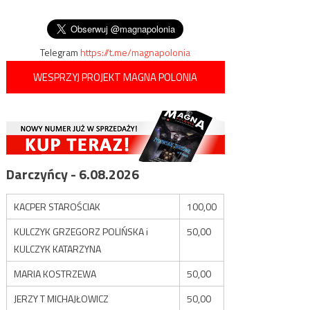
kulturowej inwazji Zachodu”
wpisu
zwrócić przeszło 15 milionów
słotych
Telegram
https://t.me/magnapolonia
WESPRZYJ PROJEKT MAGNA POLONIA
Darczyńcy - 6.08.2026
KACPER STAROŚCIAK
100,00
KULCZYK GRZEGORZ POLIŃSKA i
50,00
KULCZYK KATARZYNA
MARIA KOSTRZEWA
50,00
JERZY T MICHAJŁOWICZ
50,00