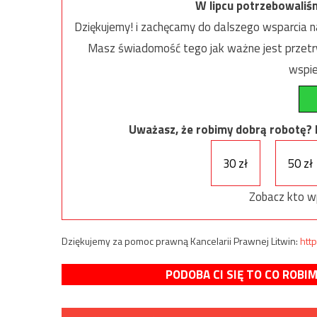
W lipcu potrzebowaliś
Dziękujemy! i zachęcamy do dalszego wsparcia na
Masz świadomość tego jak ważne jest przetrw
wspie
Uważasz, że robimy dobrą robotę? Ni
30 zł
50 zł
Zobacz kto w
Dziękujemy za pomoc prawną Kancelarii Prawnej Litwin:
http
PODOBA CI SIĘ TO CO ROBI