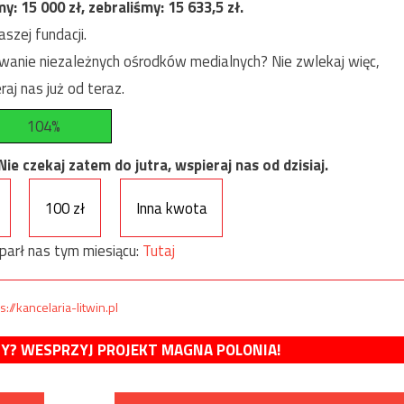
my:
15 000
zł, zebraliśmy:
15 633,5
zł.
szej fundacji.
anie niezależnych ośrodków medialnych? Nie zwlekaj więc,
raj nas już od teraz.
104%
e czekaj zatem do jutra, wspieraj nas od dzisiaj.
100 zł
Inna kwota
parł nas tym miesiącu:
Tutaj
s://kancelaria-litwin.pl
MY? WESPRZYJ PROJEKT MAGNA POLONIA!