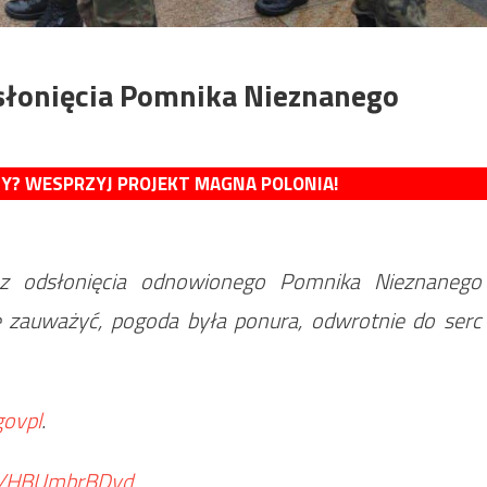
dsłonięcia Pomnika Nieznanego
MY? WESPRZYJ PROJEKT MAGNA POLONIA!
i z odsłonięcia odnowionego Pomnika Nieznanego
e zauważyć, pogoda była ponura, odwrotnie do serc
ovpl
.
om/HBUmbrBDyd