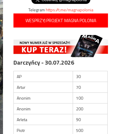
Telegram
https://t.me/magnapolonia
WESPRZYJ PROJEKT MAGNA POLONIA
Darczyńcy - 30.07.2026
AP
30
Artur
70
Anonim
100
Anonim
200
Arleta
90
Piotr
500