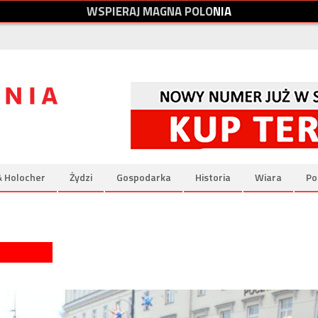
W
S
P
I
E
R
A
J
M
A
G
N
A
P
O
L
O
N
I
A
& Holocher
Żydzi
Gospodarka
Historia
Wiara
Po