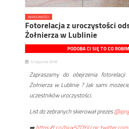
WIADOMOŚCI
Fotorelacja z uroczystości o
Żołnierza w Lublinie
PODOBA CI SIĘ TO CO ROBI
12 stycznia 2018
Zapraszamy do obejrzenia fotorelacj
Żołnierza w Lublinie ? Jak sami możeci
uczestników uroczystości.
List do zebranych skierował prezes
@ipng
➡️
https://t.co/hiux5ZDYjU
pic.twitter.c