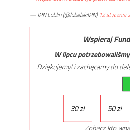
— IPN Lublin (@lubelskiIPN)
12 stycznia 
Wspieraj Fund
W lipcu potrzebowaliśmy
Dziękujemy! i zachęcamy do dals
30 zł
50 zł
Zobacz kto wpa