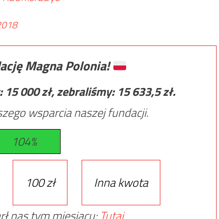
2018
ację Magna Polonia!
:
15 000
zł, zebraliśmy:
15 633,5
zł.
zego wsparcia naszej fundacji.
104%
100 zł
Inna kwota
rł nas tym miesiącu:
Tutaj