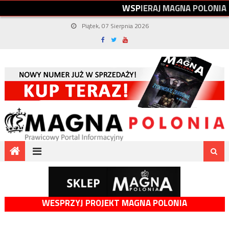
W
S
P
I
E
R
A
J
M
A
G
N
A
P
O
L
O
N
I
A
Piątek, 07 Sierpnia 2026
WESPRZYJ PROJEKT MAGNA POLONIA