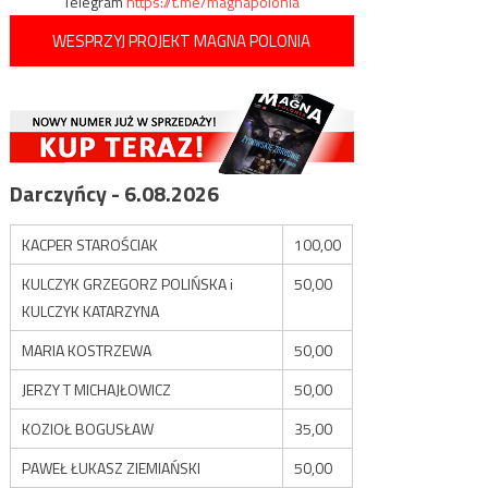
Telegram
https://t.me/magnapolonia
WESPRZYJ PROJEKT MAGNA POLONIA
Darczyńcy - 6.08.2026
KACPER STAROŚCIAK
100,00
KULCZYK GRZEGORZ POLIŃSKA i
50,00
KULCZYK KATARZYNA
MARIA KOSTRZEWA
50,00
JERZY T MICHAJŁOWICZ
50,00
KOZIOŁ BOGUSŁAW
35,00
PAWEŁ ŁUKASZ ZIEMIAŃSKI
50,00