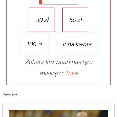
30 zł
50 zł
100 zł
Inna kwota
Zobacz kto wparł nas tym
miesiącu:
Tutaj
Czytaj też: