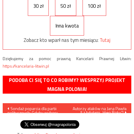
30 zł
50 zł
100 zł
Inna kwota
Zobacz kto wparł nas tym miesiącu:
Tutaj
Dziękujemy za pomoc prawną Kancelarii Prawnej Litwin:
https://kancelaria-litwin.pl
PODOBA CI SIĘ TO CO ROBIMY? WESPRZYJ PROJEKT
MAGNA POLONIA!
Nawigacja
Sondaż poparcia dla partii
Autorzy ataków na Jana Pawła
II z tytułami „Hien Roku”!
politycznych: Gdyby wybory
wpisu
odbywały się w niedzielę…