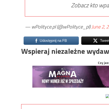
Zobacz kto wpa
— wPolityce.pl (@wPolityce_pl)
June 2, 
Udostępnij na FB
Twee
Wspieraj niezależne wydaw
Czy jes