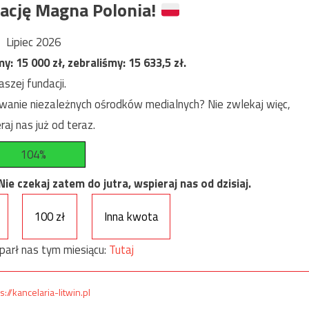
ację Magna Polonia!
Lipiec 2026
my:
15 000
zł, zebraliśmy:
15 633,5
zł.
szej fundacji.
anie niezależnych ośrodków medialnych? Nie zwlekaj więc,
raj nas już od teraz.
104%
e czekaj zatem do jutra, wspieraj nas od dzisiaj.
100 zł
Inna kwota
parł nas tym miesiącu:
Tutaj
s://kancelaria-litwin.pl