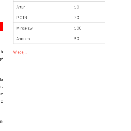
Artur
50
PIOTR
30
Mirosław
500
Anonim
50
ch
Więcej...
ąż
la
c.
ez
 z
ik