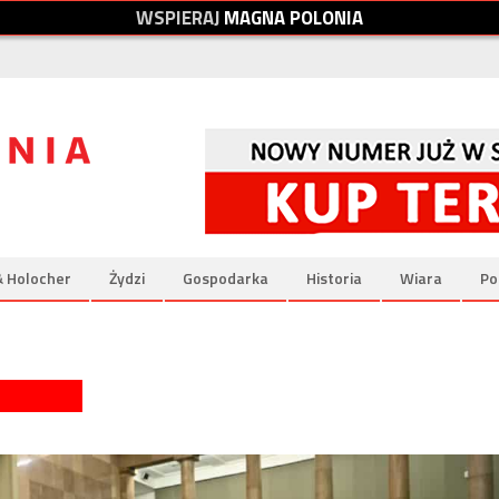
W
S
P
I
E
R
A
J
M
A
G
N
A
P
O
L
O
N
I
A
& Holocher
Żydzi
Gospodarka
Historia
Wiara
Po