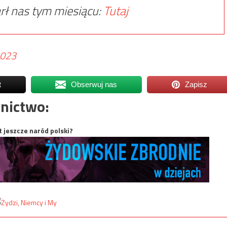
rł nas tym miesiącu:
Tutaj
2023
t
Obserwuj nas
Zapisz
nictwo:
t jeszcze naród polski?