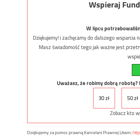
Wspieraj Fund
W lipcu potrzebowaliś
Dziękujemy! i zachęcamy do dalszego wsparcia na
Masz świadomość tego jak ważne jest przetrw
wspie
Uważasz, że robimy dobrą robotę? Ni
30 zł
50 zł
Zobacz kto w
Dziękujemy za pomoc prawną Kancelarii Prawnej Litwin:
http