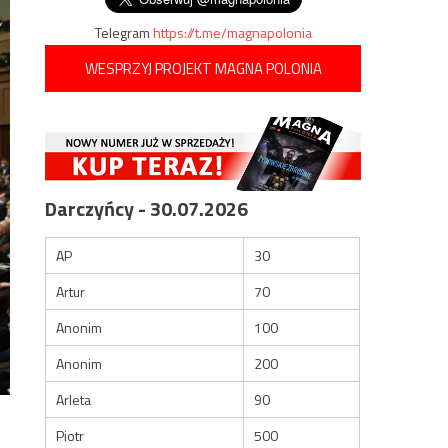
Telegram
https://t.me/magnapolonia
WESPRZYJ PROJEKT MAGNA POLONIA
Darczyńcy - 30.07.2026
AP
30
Artur
70
Anonim
100
Anonim
200
Arleta
90
Piotr
500