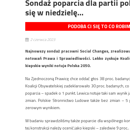
Sondaż poparcia dla partii p
się w niedzielę…
PODOBA CI SIĘ TO CO ROBI
2 czerwca 2023
Najnowszy sondaż pracowni Social Changes, zrealizowa
notowań Prawa i Sprawiedliwości. Lekko zyskuje Koali
kiepskie wyniki notuje Polska 2050.
Na Zjednoczoną Prawicę chce oddać głos 38 proc. badanyc
Koalicji Obywatelskiej zadeklarowało 30 proc. badanych, co
poparcia – spadek o 1 punkt. Lewica notuje taki sam wynik 
zmian. Polskie Stronnictwo Ludowe także bez zmian – 5 
zerowym wynikiem.
W badaniu sprawdziliśmy także poparcie dla wspólnego komi
tej konstrukcji należy ocenić jako kiepski – zaledwie 9 proc