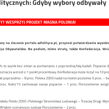
olitycznych: Gdyby wybory odbywały
MY? WESPRZYJ PROJEKT MAGNA POLONIA!
ny na zlecenie portalu wPolityce.pl, przynosi potwierdzenie wysoki
cja Obywatelska. Na podium, mimo straty, także Konfederacja. Wci
h; to wynik bez zmian w porównaniu z poprzednią falą badań. Poparcie d
 oznacza wzrost o 1 punkt procentowy. Konfederacja może liczyć na 10 pro
jak poprzednio – 8 proc. Polska 2050 nadal na niskim poziomie 6 proc. – b
proc. Kukiz‘15 zachowuje swoje poparcie – 1 proc. Porozumienie wciąż
tetu Polski 2050 i Polskiego Stronnictwa Ludowego – Trzeciej Drogi. Wyn
.. W takim scenariuszu zyskuje Porozumienie – 2 proc.