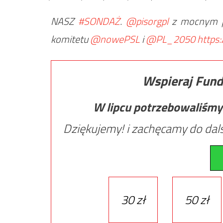
NASZ
#SONDAŻ
.
@pisorgpl
z mocnym po
komitetu
@nowePSL
i
@PL_2050
https
Wspieraj Fund
W lipcu potrzebowaliśmy
Dziękujemy! i zachęcamy do dals
30 zł
50 zł