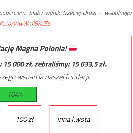
parciem. Słaby wynik Trzeciej Drogi – wspólnego
://t.co/WwWmlBKdE5
ację Magna Polonia!
:
15 000
zł, zebraliśmy:
15 633,5
zł.
zego wsparcia naszej fundacji.
104%
100 zł
Inna kwota