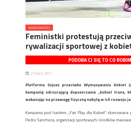
WIADOMOŚCI
Feministki protestują prze
rywalizacji sportowej z kobi
PODOBA CI SIĘ TO CO ROBI
23 lipca 2021
Platforma Sojusz przeciwko Wymazywaniu Kobiet (A
kampanię odrzucającą dopuszczanie „kobiet trans, k
wskazując na przewagę fizyczną nabytą w ich rozwoju ja
Kampania pod hasłem: „Fair Play dla Kobiet” skierowana 
Pedro Sancheza, organizacji sportowych i środków masowe