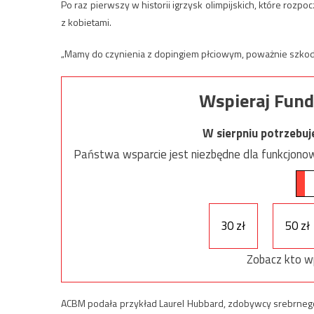
Po raz pierwszy w historii igrzysk olimpijskich, które rozpo
z kobietami.
„Mamy do czynienia z dopingiem płciowym, poważnie szkod
Wspieraj Fund
W sierpniu potrzebu
Państwa wsparcie jest niezbędne dla funkcjonow
30 zł
50 zł
Zobacz kto w
ACBM podała przykład Laurel Hubbard, zdobywcy srebrnego