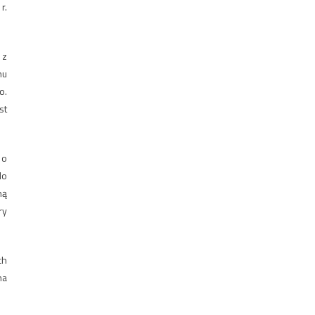
r.
 z
nu
o.
st
 o
do
ną
ry
ch
na