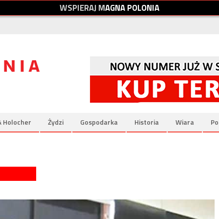
W
S
P
I
E
R
A
J
M
A
G
N
A
P
O
L
O
N
I
A
& Holocher
Żydzi
Gospodarka
Historia
Wiara
Po