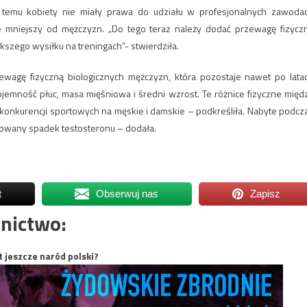
t temu kobiety nie miały prawa do udziału w profesjonalnych zawoda
ie mniejszy od mężczyzn. „Do tego teraz należy dodać przewagę fizycz
szego wysiłku na treningach”- stwierdziła.
wagę fizyczną biologicznych mężczyzn, która pozostaje nawet po lata
ojemność płuc, masa mięśniowa i średni wzrost. Te różnice fizyczne międ
 konkurencji sportowych na męskie i damskie – podkreśliła. Nabyte podcz
dowany spadek testosteronu – dodała.
t
Obserwuj nas
Zapisz
nictwo:
t jeszcze naród polski?