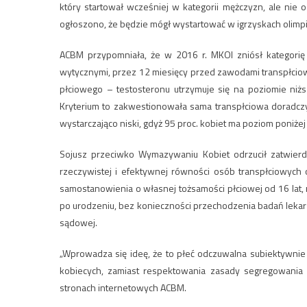
który startował wcześniej w kategorii mężczyzn, ale ni
ogłoszono, że będzie mógł wystartować w igrzyskach olimpij
ACBM przypomniała, że w 2016 r. MKOl zniósł kategorię 
wytycznymi, przez 12 miesięcy przed zawodami transpłci
płciowego – testosteronu utrzymuje się na poziomie niżs
Kryterium to zakwestionowała sama transpłciowa doradczy
wystarczająco niski, gdyż 95 proc. kobiet ma poziom poniżej 
Sojusz przeciwko Wymazywaniu Kobiet odrzucił zatwier
rzeczywistej i efektywnej równości osób transpłciowych 
samostanowienia o własnej tożsamości płciowej od 16 lat, 
po urodzeniu, bez konieczności przechodzenia badań lekar
sądowej.
„Wprowadza się ideę, że to płeć odczuwalna subiektywnie
kobiecych, zamiast respektowania zasady segregowania 
stronach internetowych ACBM.