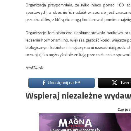
Organizacja przypomniała, że tylko nieco ponad 100 la
sportowych, a obecnie ich udział w sporcie jest znaczn
przeciwników, z którą nie mogą konkurować pomimo najwięk
Organizacje feministyczne udokumentowały naukowo prze
leczenia hormonami, np. większa gęstość kości, większa p
biologicznymi kobietami i mężczyznami uzasadniają podział
rozwoju jako mężczyźni nie znikają przez sztucznie spowo
/rmf24.pl/
Udostępnij na FB
Twee
Wspieraj niezależne wydaw
Czy jes