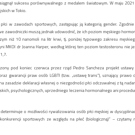
e osiągnął sukcesu porównywalnego z medalem światowym. W maju 2021 
skich w Tokio.
płci w zawodach sportowych, zastępując ją kategorią gender. Zgodnie
owe zawodniczki muszą jednak udowodnić, że ich poziom męskiego hormo
zym niż 10 nanomoli na litr krwi, tj. poniżej typowego zakresu męskieg
ni MKOl dr Joanna Harper, według której ten poziom testosteronu nie je
1,7.
dzony pod koniec czerwca przez rząd Pedro Sancheza projekt ustawy
oraz gwarancji praw osób LGBTI (tzw. „ustawę trans”), uznający prawo 
na zasadzie deklaracji własnej o niezgodności płci odczuwalnej z tą nada
skich, psychologicznych, uprzedniego leczenia hormonalnego ani procedu
 determinuje o możliwości rywalizowania osób płci męskiej w dyscyplina
konkurencji sportowych ze względu na płeć (biologiczną)” – czytamy 