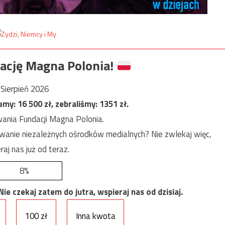
ację Magna Polonia!
Sierpień 2026
jemy:
16 500
zł, zebraliśmy:
1351
zł.
ania Fundacji Magna Polonia.
anie niezależnych ośrodków medialnych? Nie zwlekaj więc,
raj nas już od teraz.
8%
e czekaj zatem do jutra, wspieraj nas od dzisiaj.
100 zł
Inna kwota