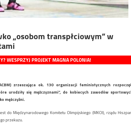
ciwko „osobom transpłciowym” w
etami
MY? WESPRZYJ PROJEKT MAGNA POLONIA!
CBM) zrzeszająca ok. 130 organizacji feministycznych rozpoczę
tóre urodziły się mężczyznami”, do kobiecych zawodów sportowyc
ko mężczyźni.
jest do Międzynarodowego Komitetu Olimpijskiego (MKOl), rządu Hiszpan
go przekazu.