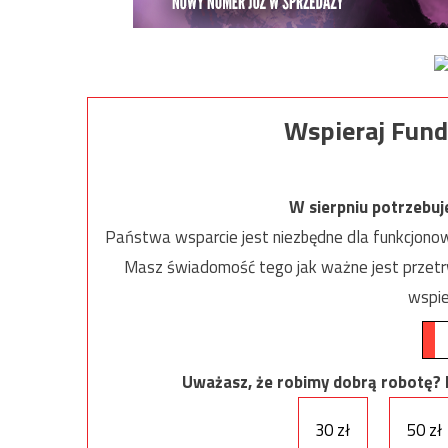
Wspieraj Fund
W sierpniu potrzebu
Państwa wsparcie jest niezbędne dla funkcjonow
Masz świadomość tego jak ważne jest przetrw
wspie
Uważasz, że robimy dobrą robotę? Ni
30 zł
50 zł