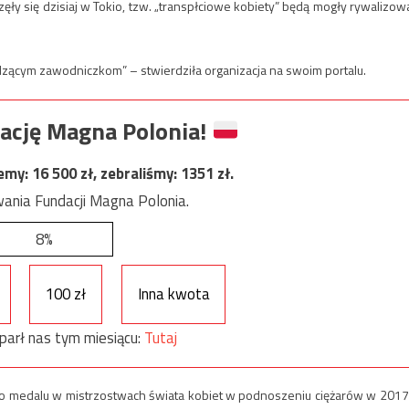
częły się dzisiaj w Tokio, tzw. „transpłciowe kobiety” będą mogły rywalizow
zącym zawodniczkom” – stwierdziła organizacja na swoim portalu.
ację Magna Polonia!
jemy:
16 500
zł, zebraliśmy:
1351
zł.
ania Fundacji Magna Polonia.
8%
100 zł
Inna kwota
parł nas tym miesiącu:
Tutaj
 medalu w mistrzostwach świata kobiet w podnoszeniu ciężarów w 2017 