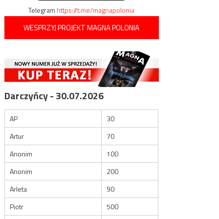
Telegram
https://t.me/magnapolonia
WESPRZYJ PROJEKT MAGNA POLONIA
Darczyńcy - 30.07.2026
AP
30
Artur
70
Anonim
100
Anonim
200
Arleta
90
Piotr
500