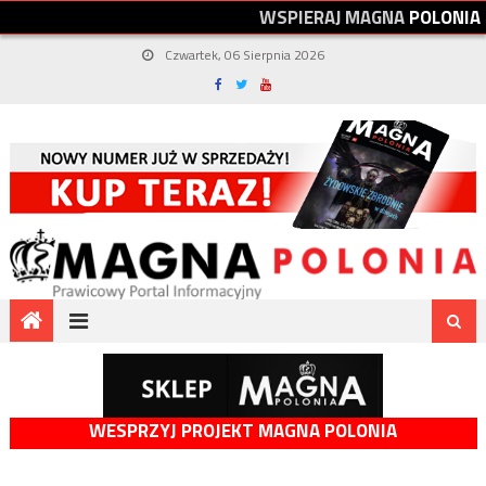
W
S
P
I
E
R
A
J
M
A
G
N
A
P
O
L
O
N
I
A
Czwartek, 06 Sierpnia 2026
WESPRZYJ PROJEKT MAGNA POLONIA