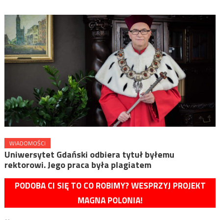
WIADOMOŚCI
Uniwersytet Gdański odbiera tytuł byłemu
rektorowi. Jego praca była plagiatem
PODOBA CI SIĘ TO CO ROBIMY? WESPRZYJ PROJEKT
MAGNA POLONIA!