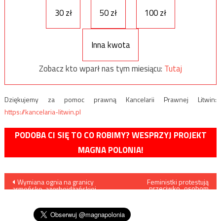
30 zł
50 zł
100 zł
Inna kwota
Zobacz kto wparł nas tym miesiącu:
Tutaj
Dziękujemy za pomoc prawną Kancelarii Prawnej Litwin:
https://kancelaria-litwin.pl
PODOBA CI SIĘ TO CO ROBIMY? WESPRZYJ PROJEKT
MAGNA POLONIA!
Nawigacja
Wymiana ognia na granicy
Feministki protestują
przeciwko „osobom
armeńsko-azerbejdżańskiej.
transpłciowym” w rywalizacji
wpisu
Obie strony informują o
sportowej z kobietami
stratach