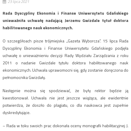
23 lipca 2021
Rada Dyscypliny Ekonomia i Finanse Uniwersytetu Gdańskiego
unieważniła uchwałę nadającą Jerzemu Gwizdale tytuł doktora
habilitowanego nauk ekonomicznych.
O szczegółoach pisze trójmiejska „Gazeta Wyborcza”. 15 lipca Rada
Dyscypliny Ekonomia i Finanse Uniwersytetu Gdańskiego podjęła
uchwałę o unieważnieniu decyzji Rady Wydziału Zarządzania z roku
2011 o nadanie Gwizdale tytułu doktora habilitowanego nauk
ekonomicznych. Uchwała uprawomocni się, gdy zostanie doręczona do
pełnomocnika Gwizdały.
Następnie można się spodziewać, że były rektor będzie ją
kwestionował. Uchwała nie jest jeszcze wiążąca, ale ewidentnie
potwierdza, że doszło do plagiatu, co dla naukowca jest zupełnie
dyskredytujące.
– Rada w toku swoich prac dokonała oceny monografii habilitacyjnej J.