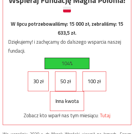
Wspieraj Fundację Magna Polonia!
W lipcu potrzebowaliśmy:
15 000
zł, zebraliśmy:
15
633,5
zł.
Dziękujemy! i zachęcamy do dalszego wsparcia naszej
fundacji.
104%
30 zł
50 zł
100 zł
Inna kwota
Zobacz kto wparł nas tym miesiącu:
Tutaj
We wrześniu 2020 r. dr Marek Wroński ujawnił na łamach „Forum