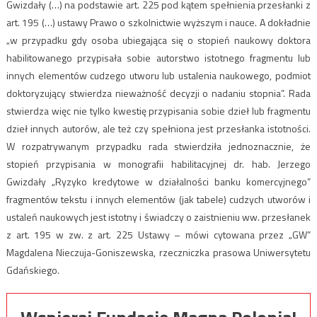
Gwizdały (…) na podstawie art. 225 pod kątem spełnienia przesłanki z
art. 195 (…) ustawy Prawo o szkolnictwie wyższym i nauce. A dokładnie
„w przypadku gdy osoba ubiegająca się o stopień naukowy doktora
habilitowanego przypisała sobie autorstwo istotnego fragmentu lub
innych elementów cudzego utworu lub ustalenia naukowego, podmiot
doktoryzujący stwierdza nieważność decyzji o nadaniu stopnia”. Rada
stwierdza więc nie tylko kwestię przypisania sobie dzieł lub fragmentu
dzieł innych autorów, ale też czy spełniona jest przesłanka istotności.
W rozpatrywanym przypadku rada stwierdziła jednoznacznie, że
stopień przypisania w monografii habilitacyjnej dr. hab. Jerzego
Gwizdały „Ryzyko kredytowe w działalności banku komercyjnego”
fragmentów tekstu i innych elementów (jak tabele) cudzych utworów i
ustaleń naukowych jest istotny i świadczy o zaistnieniu ww. przesłanek
z art. 195 w zw. z art. 225 Ustawy – mówi cytowana przez „GW”
Magdalena Nieczuja-Goniszewska, rzeczniczka prasowa Uniwersytetu
Gdańskiego.