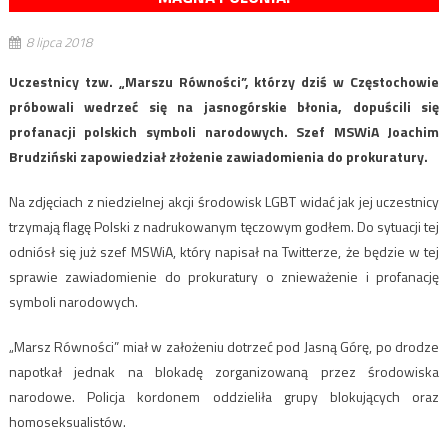
8 lipca 2018
Uczestnicy tzw. „Marszu Równości”, którzy dziś w Częstochowie
próbowali wedrzeć się na jasnogórskie błonia, dopuścili się
profanacji polskich symboli narodowych. Szef MSWiA Joachim
Brudziński zapowiedział złożenie zawiadomienia do prokuratury.
Na zdjęciach z niedzielnej akcji środowisk LGBT widać jak jej uczestnicy
trzymają flagę Polski z nadrukowanym tęczowym godłem. Do sytuacji tej
odniósł się już szef MSWiA, który napisał na Twitterze, że będzie w tej
sprawie zawiadomienie do prokuratury o znieważenie i profanację
symboli narodowych.
„Marsz Równości” miał w założeniu dotrzeć pod Jasną Górę, po drodze
napotkał jednak na blokadę zorganizowaną przez środowiska
narodowe. Policja kordonem oddzieliła grupy blokujących oraz
homoseksualistów.