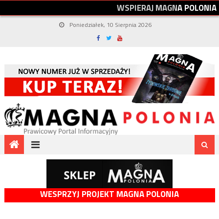
W
S
P
I
E
R
A
J
M
A
G
N
A
P
O
L
O
N
I
A
Poniedziałek, 10 Sierpnia 2026
WESPRZYJ PROJEKT MAGNA POLONIA