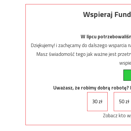
Wspieraj Fund
W lipcu potrzebowaliś
Dziękujemy! i zachęcamy do dalszego wsparcia na
Masz świadomość tego jak ważne jest przetrw
wspie
Uważasz, że robimy dobrą robotę? Ni
30 zł
50 zł
Zobacz kto w