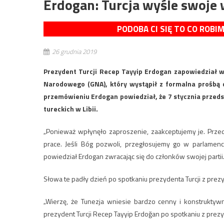
Erdogan: Turcja wyśle swoje w
PODOBA CI SIĘ TO CO ROBI
26 grudnia 2019
Prezydent Turcji Recep Tayyip Erdogan zapowiedział w
Narodowego (GNA), który wystąpił z formalna prośbą 
przemówieniu Erdogan powiedział, że 7 stycznia przed
tureckich w Libii.
„Ponieważ wpłynęło zaproszenie, zaakceptujemy je. Przed
prace. Jeśli Bóg pozwoli, przegłosujemy go w parlame
powiedział Erdogan zwracając się do członków swojej partii
Słowa te padły dzień po spotkaniu prezydenta Turcji z prez
„Wierzę, że Tunezja wniesie bardzo cenny i konstruktywn
prezydent Turcji Recep Tayyip Erdoğan po spotkaniu z prezy