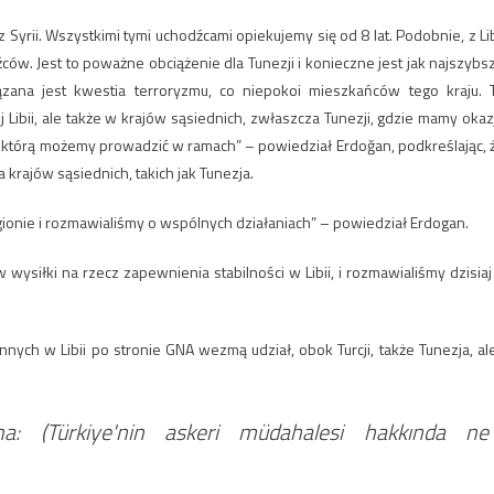
yrii. Wszystkimi tymi uchodźcami opiekujemy się od 8 lat. Podobnie, z Lib
ów. Jest to poważne obciążenie dla Tunezji i konieczne jest jak najszybs
ązana jest kwestia terroryzmu, co niepokoi mieszkańców tego kraju. 
 Libii, ale także w krajów sąsiednich, zwłaszcza Tunezji, gdzie mamy okaz
, którą możemy prowadzić w ramach” – powiedział Erdoğan, podkreślając, 
a krajów sąsiednich, takich jak Tunezja.
gionie i rozmawialiśmy o wspólnych działaniach” – powiedział Erdogan.
wysiłki na rzecz zapewnienia stabilności w Libii, i rozmawialiśmy dzisiaj
nych w Libii po stronie GNA wezmą udział, obok Turcji, także Tunezja, ale
ha: (Türkiye'nin askeri müdahalesi hakkında ne