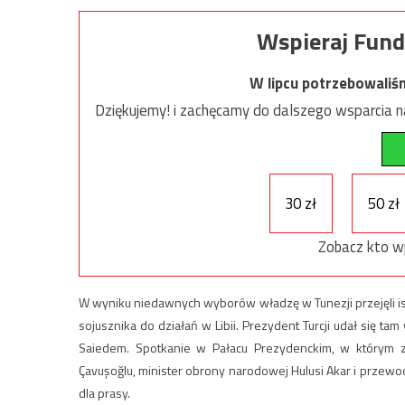
Wspieraj Fund
W lipcu potrzebowaliś
Dziękujemy! i zachęcamy do dalszego wsparcia na
30 zł
50 zł
Zobacz kto w
W wyniku niedawnych wyborów władzę w Tunezji przejęli islam
sojusznika do działań w Libii. Prezydent Turcji udał się t
Saiedem. Spotkanie w Pałacu Prezydenckim, w którym z r
Çavuşoğlu, minister obrony narodowej Hulusi Akar i przew
dla prasy.