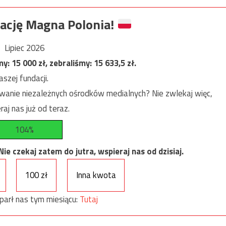
ację Magna Polonia!
Lipiec 2026
my:
15 000
zł, zebraliśmy:
15 633,5
zł.
szej fundacji.
anie niezależnych ośrodków medialnych? Nie zwlekaj więc,
raj nas już od teraz.
104%
e czekaj zatem do jutra, wspieraj nas od dzisiaj.
100 zł
Inna kwota
parł nas tym miesiącu:
Tutaj