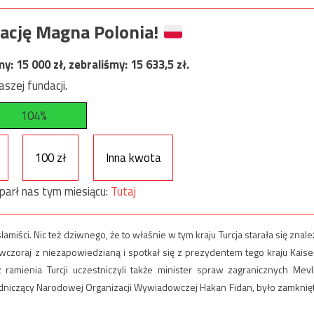
ację Magna Polonia!
my:
15 000
zł, zebraliśmy:
15 633,5
zł.
szej fundacji.
104%
100 zł
Inna kwota
parł nas tym miesiącu:
Tutaj
iści. Nic też dziwnego, że to właśnie w tym kraju Turcja starała się znale
am wczoraj z niezapowiedzianą i spotkał się z prezydentem tego kraju Kais
amienia Turcji uczestniczyli także minister spraw zagranicznych Mevl
odniczący Narodowej Organizacji Wywiadowczej Hakan Fidan, było zamknię