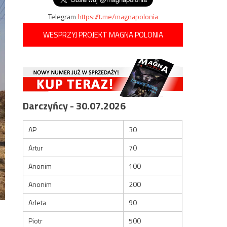
Telegram
https://t.me/magnapolonia
WESPRZYJ PROJEKT MAGNA POLONIA
Darczyńcy - 30.07.2026
AP
30
Artur
70
Anonim
100
Anonim
200
Arleta
90
Piotr
500