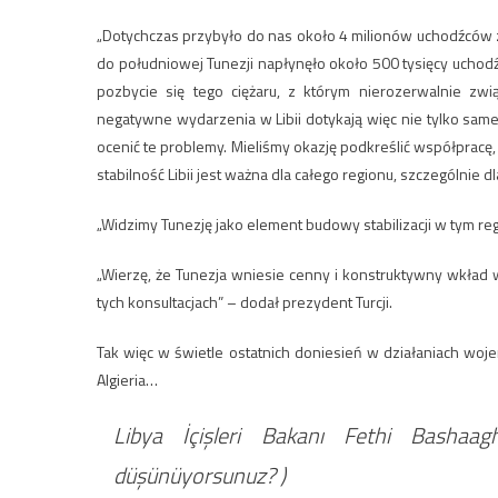
„Dotychczas przybyło do nas około 4 milionów uchodźców z S
do południowej Tunezji napłynęło około 500 tysięcy uchodźc
pozbycie się tego ciężaru, z którym nierozerwalnie zwi
negatywne wydarzenia w Libii dotykają więc nie tylko samej
ocenić te problemy. Mieliśmy okazję podkreślić współpracę
stabilność Libii jest ważna dla całego regionu, szczególnie dl
„Widzimy Tunezję jako element budowy stabilizacji w tym re
„Wierzę, że Tunezja wniesie cenny i konstruktywny wkład w 
tych konsultacjach” – dodał prezydent Turcji.
Tak więc w świetle ostatnich doniesień w działaniach wojen
Algieria…
Libya İçişleri Bakanı Fethi Bashaag
düşünüyorsunuz? )