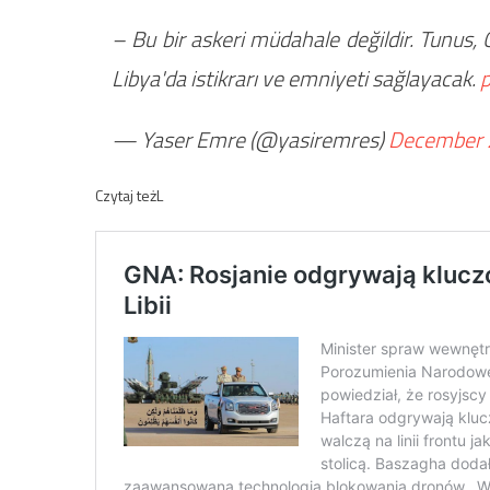
– Bu bir askeri müdahale değildir. Tunus, Ce
Libya'da istikrarı ve emniyeti sağlayacak.
— Yaser Emre (@yasiremres)
December 
Czytaj teżL