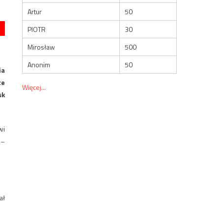
Artur
50
PIOTR
30
Mirosław
500
Anonim
50
ia
ze
Więcej...
sk
wi
 –
ał