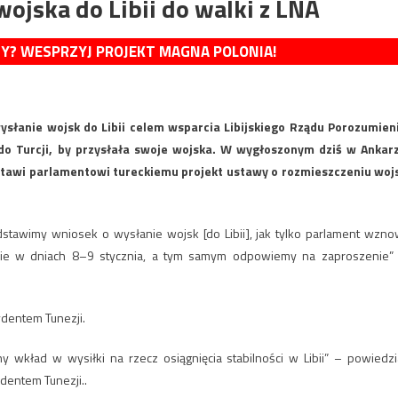
ojska do Libii do walki z LNA
MY? WESPRZYJ PROJEKT MAGNA POLONIA!
ysłanie wojsk do Libii celem wsparcia Libijskiego Rządu Porozumien
do Turcji, by przysłała swoje wojska. W wygłoszonym dziś w Ankar
stawi parlamentowi tureckiemu projekt ustawy o rozmieszczeniu woj
stawimy wniosek o wysłanie wojsk [do Libii], jak tylko parlament wzno
ncie w dniach 8–9 stycznia, a tym samym odpowiemy na zaproszenie”
.
ydentem Tunezji.
y wkład w wysiłki na rzecz osiągnięcia stabilności w Libii” – powiedzi
dentem Tunezji..