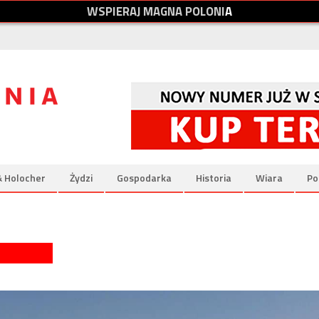
W
S
P
I
E
R
A
J
M
A
G
N
A
P
O
L
O
N
I
A
& Holocher
Żydzi
Gospodarka
Historia
Wiara
Po