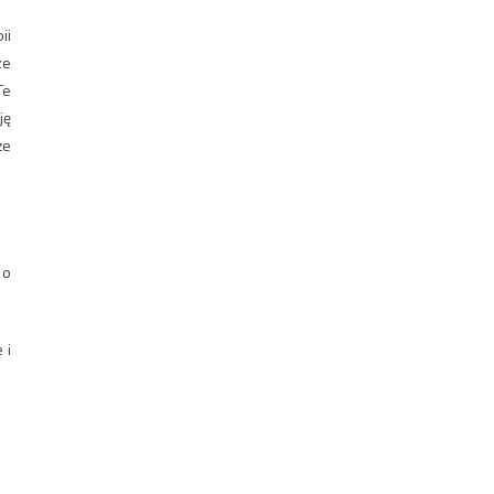
ii
ze
Te
ję
że
 o
 i