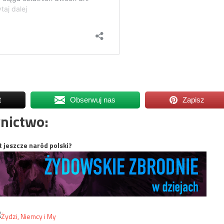
t
Obserwuj nas
Zapisz
nictwo:
t jeszcze naród polski?