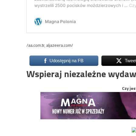
/aa.com.tr, aljazeera.com/
Udostępnij na FB
Twee
Wspieraj niezależne wydaw
Czy jes