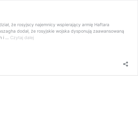
ał, że rosyjscy najemnicy wspierający armię Haftara
ą. Baszagha dodał, że rosyjskie wojska dysponują zaawansowaną
GNA:
h i …
Czytaj dalej
Rosjanie
odgrywają
kluczową
rolę
w
wojnie
w
Libii