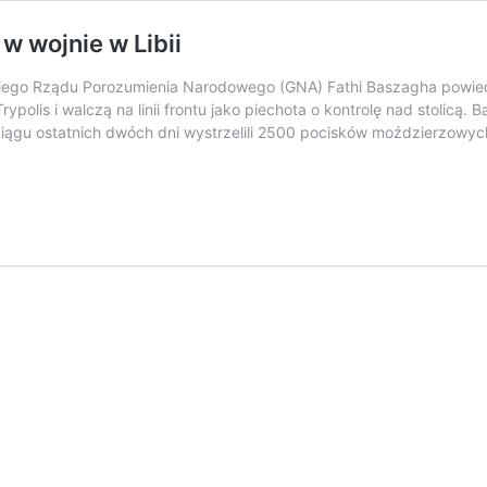
w wojnie w Libii
kiego Rządu Porozumienia Narodowego (GNA) Fathi Baszagha powiedzi
rypolis i walczą na linii frontu jako piechota o kontrolę nad stolic
ciągu ostatnich dwóch dni wystrzelili 2500 pocisków moździerzowyc