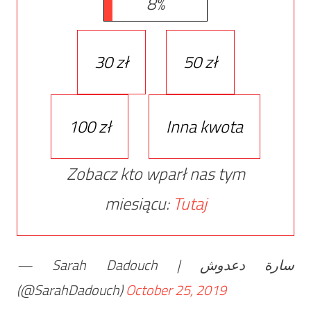
8%
30 zł
50 zł
100 zł
Inna kwota
Zobacz kto wparł nas tym
miesiącu:
Tutaj
— Sarah Dadouch | سارة دعدوش
(@SarahDadouch)
October 25, 2019