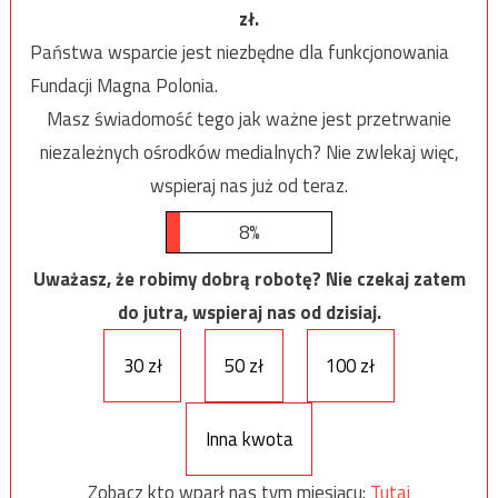
zł.
Państwa wsparcie jest niezbędne dla funkcjonowania
Fundacji Magna Polonia.
Masz świadomość tego jak ważne jest przetrwanie
niezależnych ośrodków medialnych? Nie zwlekaj więc,
wspieraj nas już od teraz.
8%
Uważasz, że robimy dobrą robotę? Nie czekaj zatem
do jutra, wspieraj nas od dzisiaj.
30 zł
50 zł
100 zł
Inna kwota
Zobacz kto wparł nas tym miesiącu:
Tutaj