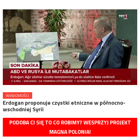
WIADOMOŚCI
Erdogan proponuje czystki etniczne w północno-
wschodniej Syrii
PODOBA CI SIĘ TO CO ROBIMY? WESPRZYJ PROJEKT
MAGNA POLONIA!