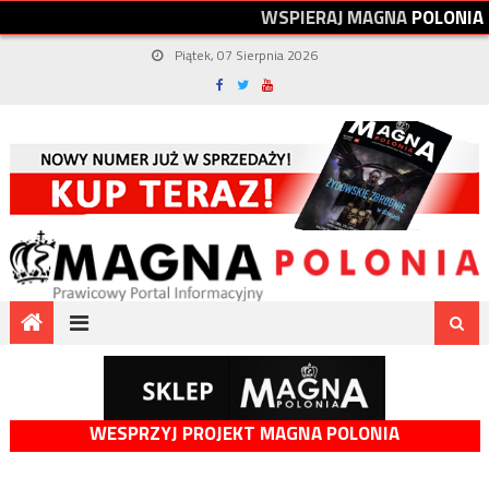
W
S
P
I
E
R
A
J
M
A
G
N
A
P
O
L
O
N
I
A
Piątek, 07 Sierpnia 2026
WESPRZYJ PROJEKT MAGNA POLONIA