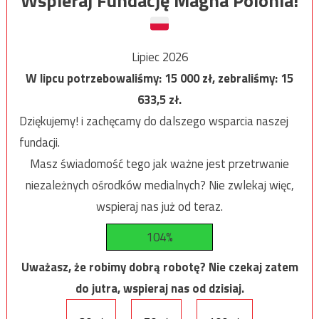
Wspieraj Fundację Magna Polonia!
Lipiec 2026
W lipcu potrzebowaliśmy:
15 000
zł, zebraliśmy:
15
633,5
zł.
Dziękujemy! i zachęcamy do dalszego wsparcia naszej
fundacji.
Masz świadomość tego jak ważne jest przetrwanie
niezależnych ośrodków medialnych? Nie zwlekaj więc,
wspieraj nas już od teraz.
104%
Uważasz, że robimy dobrą robotę? Nie czekaj zatem
do jutra, wspieraj nas od dzisiaj.