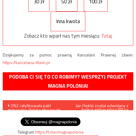
30 zł
50 zł
100 zł
Inna kwota
Zobacz kto wparł nas tym miesiącu:
Tutaj
Dziękujemy za pomoc prawną Kancelarii Prawnej Litwin:
https://kancelaria-litwin.pl
PODOBA CI SIĘ TO CO ROBIMY? WESPRZYJ PROJEKT
MAGNA POLONIA!
Nawigacja
ONZ ratyfikowała pakt
Jan Piekło został odwołany z
funkcji ambasadora RP na
migracyjny. Polska głosowała
Ukrainie
wpisu
przeciw
Telegram
https://t.me/magnapolonia