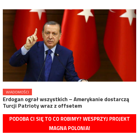
WIADOMOŚCI
Erdogan ograł wszystkich – Amerykanie dostarczą
Turcji Patrioty wraz z offsetem
PODOBA CI SIĘ TO CO ROBIMY? WESPRZYJ PROJEKT
MAGNA POLONIA!