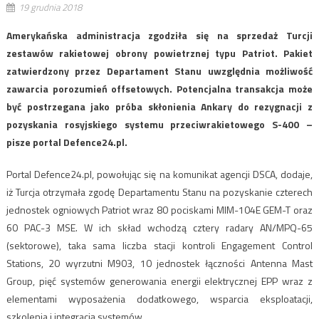
19 grudnia 2018
Amerykańska administracja zgodziła się na sprzedaż Turcji
zestawów rakietowej obrony powietrznej typu Patriot. Pakiet
zatwierdzony przez Departament Stanu uwzględnia możliwość
zawarcia porozumień offsetowych. Potencjalna transakcja może
być postrzegana jako próba skłonienia Ankary do rezygnacji z
pozyskania rosyjskiego systemu przeciwrakietowego S-400 –
pisze portal Defence24.pl.
Portal Defence24.pl, powołując się na komunikat agencji DSCA, dodaje,
iż Turcja otrzymała zgodę Departamentu Stanu na pozyskanie czterech
jednostek ogniowych Patriot wraz 80 pociskami MIM-104E GEM-T oraz
60 PAC-3 MSE. W ich skład wchodzą cztery radary AN/MPQ-65
(sektorowe), taka sama liczba stacji kontroli Engagement Control
Stations, 20 wyrzutni M903, 10 jednostek łączności Antenna Mast
Group, pięć systemów generowania energii elektrycznej EPP wraz z
elementami wyposażenia dodatkowego, wsparcia eksploatacji,
szkolenia i integracją systemów.