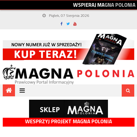
W
S
P
I
E
R
A
J
M
A
G
N
A
P
O
L
O
N
I
A
Piątek, 07 Sierpnia 2026
WESPRZYJ PROJEKT MAGNA POLONIA