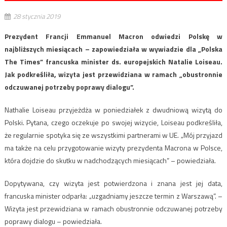
28 stycznia 2019
Prezydent Francji Emmanuel Macron odwiedzi Polskę w
najbliższych miesiącach – zapowiedziała w wywiadzie dla „Polska
The Times” francuska minister ds. europejskich Natalie Loiseau.
Jak podkreśliła, wizyta jest przewidziana w ramach „obustronnie
odczuwanej potrzeby poprawy dialogu”.
Nathalie Loiseau przyjeżdża w poniedziałek z dwudniową wizytą do
Polski. Pytana, czego oczekuje po swojej wizycie, Loiseau podkreśliła,
że regularnie spotyka się ze wszystkimi partnerami w UE. „Mój przyjazd
ma także na celu przygotowanie wizyty prezydenta Macrona w Polsce,
która dojdzie do skutku w nadchodzących miesiącach” – powiedziała.
Dopytywana, czy wizyta jest potwierdzona i znana jest jej data,
francuska minister odparła: „uzgadniamy jeszcze termin z Warszawą”. –
Wizyta jest przewidziana w ramach obustronnie odczuwanej potrzeby
poprawy dialogu – powiedziała.