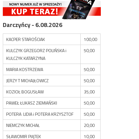
Darczyńcy - 6.08.2026
KACPER STAROŚCIAK
100,00
KULCZYK GRZEGORZ POLIŃSKA i
50,00
KULCZYK KATARZYNA
MARIA KOSTRZEWA
50,00
JERZY T MICHAJŁOWICZ
50,00
KOZIOŁ BOGUSŁAW
35,00
PAWEŁ ŁUKASZ ZIEMIAŃSKI
50,00
POTERA LIDIA i POTERA KRZYSZTOF
50,00
NIEMCZYK MICHAŁ
20,00
SŁAWOMIR PIĄTEK
10,00