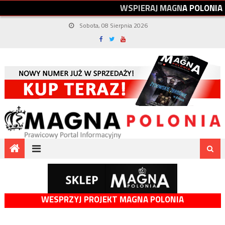
W
S
P
I
E
R
A
J
M
A
G
N
A
P
O
L
O
N
I
A
Sobota, 08 Sierpnia 2026
WESPRZYJ PROJEKT MAGNA POLONIA