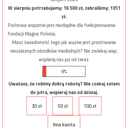
W sierpniu potrzebujemy:
16 500
zł, zebraliśmy:
1351
zł.
Państwa wsparcie jest niezbędne dla funkcjonowania
Fundacji Magna Polonia.
Masz świadomość tego jak ważne jest przetrwanie
niezależnych ośrodków medialnych? Nie zwlekaj więc,
wspieraj nas już od teraz.
8%
Uważasz, że robimy dobrą robotę? Nie czekaj zatem
do jutra, wspieraj nas od dzisiaj.
30 zł
50 zł
100 zł
Inna kwota