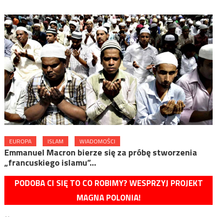
EUROPA
ISLAM
WIADOMOŚCI
Emmanuel Macron bierze się za próbę stworzenia
„francuskiego islamu”…
PODOBA CI SIĘ TO CO ROBIMY? WESPRZYJ PROJEKT
MAGNA POLONIA!