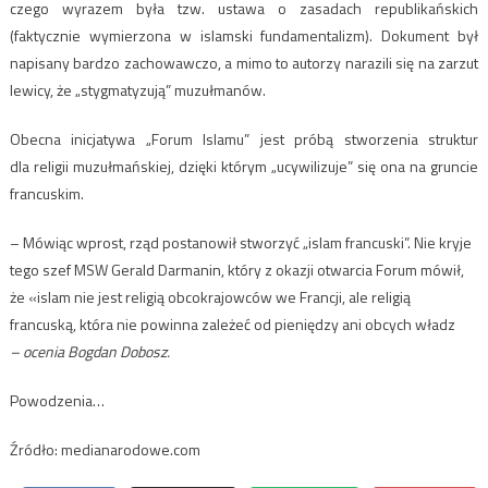
czego wyrazem była tzw. ustawa o zasadach republikańskich
(faktycznie wymierzona w islamski fundamentalizm). Dokument był
napisany bardzo zachowawczo, a mimo to autorzy narazili się na zarzut
lewicy, że „stygmatyzują” muzułmanów.
Obecna inicjatywa „Forum Islamu” jest próbą stworzenia struktur
dla religii muzułmańskiej, dzięki którym „ucywilizuje” się ona na gruncie
francuskim.
– Mówiąc wprost, rząd postanowił stworzyć „islam francuski”. Nie kryje
tego szef MSW Gerald Darmanin, który z okazji otwarcia Forum mówił,
że «islam nie jest religią obcokrajowców we Francji, ale religią
francuską, która nie powinna zależeć od pieniędzy ani obcych władz
– ocenia Bogdan Dobosz.
Powodzenia…
Źródło: medianarodowe.com