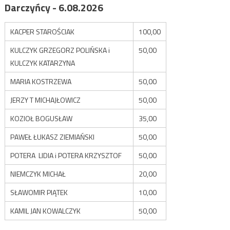
Darczyńcy - 6.08.2026
KACPER STAROŚCIAK
100,00
KULCZYK GRZEGORZ POLIŃSKA i
50,00
KULCZYK KATARZYNA
MARIA KOSTRZEWA
50,00
JERZY T MICHAJŁOWICZ
50,00
KOZIOŁ BOGUSŁAW
35,00
PAWEŁ ŁUKASZ ZIEMIAŃSKI
50,00
POTERA LIDIA i POTERA KRZYSZTOF
50,00
NIEMCZYK MICHAŁ
20,00
SŁAWOMIR PIĄTEK
10,00
KAMIL JAN KOWALCZYK
50,00