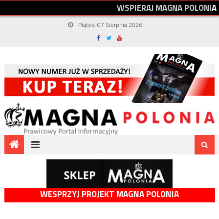
W
S
P
I
E
R
A
J
M
A
G
N
A
P
O
L
O
N
I
A
Piątek, 07 Sierpnia 2026
WESPRZYJ PROJEKT MAGNA POLONIA