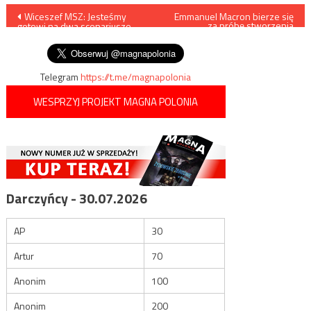
Nawigacja
Wiceszef MSZ: Jesteśmy
Emmanuel Macron bierze się
za próbę stworzenia
gotowi na dwa scenariusze
„francuskiego islamu”…
wpisu
rosyjskiego ataku na Ukrainę
Telegram
https://t.me/magnapolonia
WESPRZYJ PROJEKT MAGNA POLONIA
Darczyńcy - 30.07.2026
AP
30
Artur
70
Anonim
100
Anonim
200