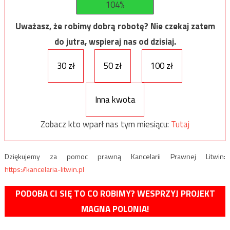
104%
Uważasz, że robimy dobrą robotę? Nie czekaj zatem
do jutra, wspieraj nas od dzisiaj.
30 zł
50 zł
100 zł
Inna kwota
Zobacz kto wparł nas tym miesiącu:
Tutaj
Dziękujemy za pomoc prawną Kancelarii Prawnej Litwin:
https://kancelaria-litwin.pl
PODOBA CI SIĘ TO CO ROBIMY? WESPRZYJ PROJEKT
MAGNA POLONIA!