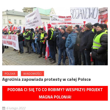
POLSKA
WIADOMOŚCI
AgroUnia zapowiada protesty w całej Polsce
PODOBA CI SIĘ TO CO ROBIMY? WESPRZYJ PROJEKT
MAGNA POLONIA!
6 lutego 2022