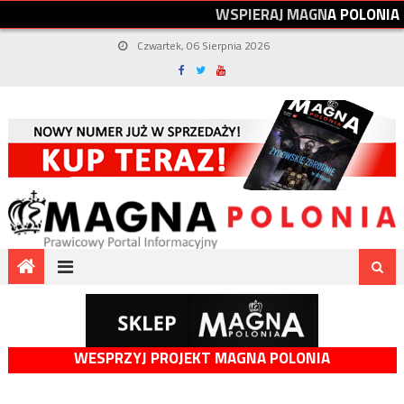
W
S
P
I
E
R
A
J
M
A
G
N
A
P
O
L
O
N
I
A
Czwartek, 06 Sierpnia 2026
WESPRZYJ PROJEKT MAGNA POLONIA