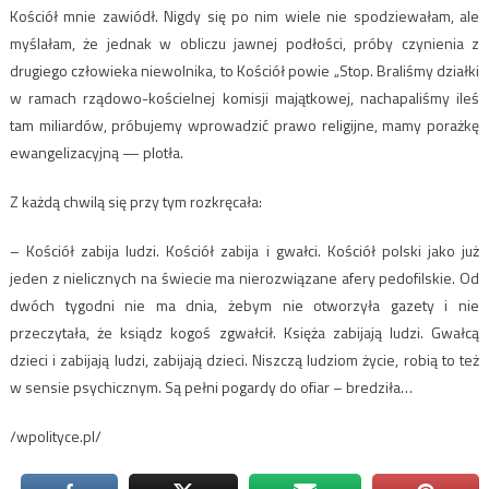
Kościół mnie zawiódł. Nigdy się po nim wiele nie spodziewałam, ale
myślałam, że jednak w obliczu jawnej podłości, próby czynienia z
drugiego człowieka niewolnika, to Kościół powie „Stop. Braliśmy działki
w ramach rządowo-kościelnej komisji majątkowej, nachapaliśmy ileś
tam miliardów, próbujemy wprowadzić prawo religijne, mamy porażkę
ewangelizacyjną — plotła.
Z każdą chwilą się przy tym rozkręcała:
– Kościół zabija ludzi. Kościół zabija i gwałci. Kościół polski jako już
jeden z nielicznych na świecie ma nierozwiązane afery pedofilskie. Od
dwóch tygodni nie ma dnia, żebym nie otworzyła gazety i nie
przeczytała, że ksiądz kogoś zgwałcił. Księża zabijają ludzi. Gwałcą
dzieci i zabijają ludzi, zabijają dzieci. Niszczą ludziom życie, robią to też
w sensie psychicznym. Są pełni pogardy do ofiar – bredziła…
/wpolityce.pl/