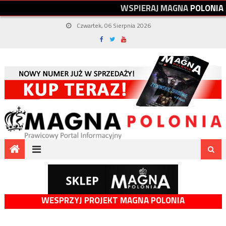
W
S
P
I
E
R
A
J
M
A
G
N
A
P
O
L
O
N
I
A
Czwartek, 06 Sierpnia 2026
WESPRZYJ PROJEKT MAGNA POLONIA