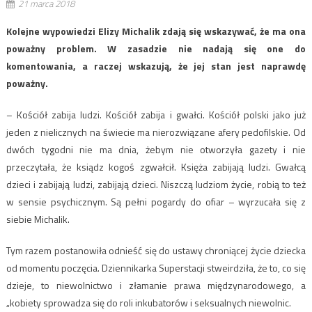
21 marca 2018
Kolejne wypowiedzi Elizy Michalik zdają się wskazywać, że ma ona
poważny problem. W zasadzie nie nadają się one do
komentowania, a raczej wskazują, że jej stan jest naprawdę
poważny.
– Kościół zabija ludzi. Kościół zabija i gwałci. Kościół polski jako już
jeden z nielicznych na świecie ma nierozwiązane afery pedofilskie. Od
dwóch tygodni nie ma dnia, żebym nie otworzyła gazety i nie
przeczytała, że ksiądz kogoś zgwałcił. Księża zabijają ludzi. Gwałcą
dzieci i zabijają ludzi, zabijają dzieci. Niszczą ludziom życie, robią to też
w sensie psychicznym. Są pełni pogardy do ofiar – wyrzucała się z
siebie Michalik.
Tym razem postanowiła odnieść się do ustawy chroniącej życie dziecka
od momentu poczęcia. Dziennikarka Superstacji stweirdziła, że to, co się
dzieje, to niewolnictwo i złamanie prawa międzynarodowego, a
„kobiety sprowadza się do roli inkubatorów i seksualnych niewolnic.