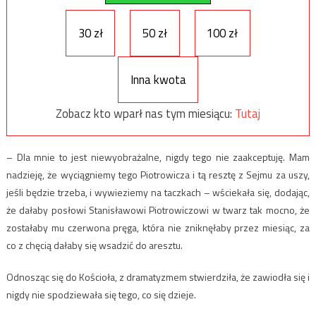
30 zł
50 zł
100 zł
Inna kwota
Zobacz kto wparł nas tym miesiącu:
Tutaj
– Dla mnie to jest niewyobrażalne, nigdy tego nie zaakceptuję. Mam
nadzieję, że wyciągniemy tego Piotrowicza i tą resztę z Sejmu za uszy,
jeśli będzie trzeba, i wywieziemy na taczkach – wściekała się, dodając,
że dałaby posłowi Stanisławowi Piotrowiczowi w twarz tak mocno, że
zostałaby mu czerwona pręga, która nie zniknęłaby przez miesiąc, za
co z chęcią dałaby się wsadzić do aresztu.
Odnosząc się do Kościoła, z dramatyzmem stwierdziła, że zawiodła się i
nigdy nie spodziewała się tego, co się dzieje.