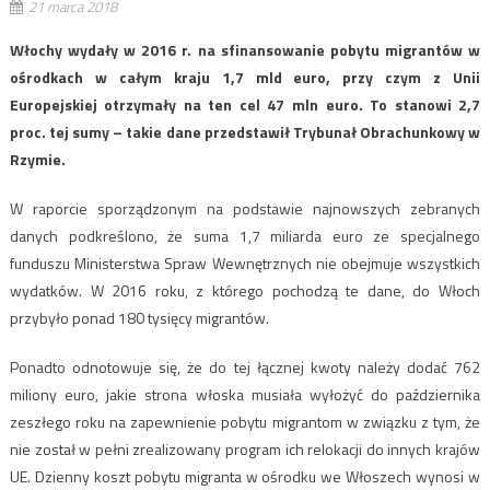
21 marca 2018
Włochy wydały w 2016 r. na sfinansowanie pobytu migrantów w
ośrodkach w całym kraju 1,7 mld euro, przy czym z Unii
Europejskiej otrzymały na ten cel 47 mln euro. To stanowi 2,7
proc. tej sumy – takie dane przedstawił Trybunał Obrachunkowy w
Rzymie.
W raporcie sporządzonym na podstawie najnowszych zebranych
danych podkreślono, że suma 1,7 miliarda euro ze specjalnego
funduszu Ministerstwa Spraw Wewnętrznych nie obejmuje wszystkich
wydatków. W 2016 roku, z którego pochodzą te dane, do Włoch
przybyło ponad 180 tysięcy migrantów.
Ponadto odnotowuje się, że do tej łącznej kwoty należy dodać 762
miliony euro, jakie strona włoska musiała wyłożyć do października
zeszłego roku na zapewnienie pobytu migrantom w związku z tym, że
nie został w pełni zrealizowany program ich relokacji do innych krajów
UE. Dzienny koszt pobytu migranta w ośrodku we Włoszech wynosi w