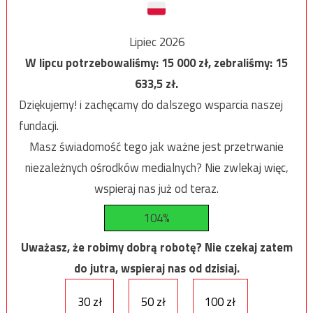
Lipiec 2026
W lipcu potrzebowaliśmy:
15 000
zł, zebraliśmy:
15
633,5
zł.
Dziękujemy! i zachęcamy do dalszego wsparcia naszej
fundacji.
Masz świadomość tego jak ważne jest przetrwanie
niezależnych ośrodków medialnych? Nie zwlekaj więc,
wspieraj nas już od teraz.
104%
Uważasz, że robimy dobrą robotę? Nie czekaj zatem
do jutra, wspieraj nas od dzisiaj.
30 zł
50 zł
100 zł