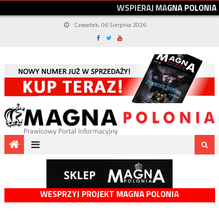
W
S
P
I
E
R
A
J
M
A
G
N
A
P
O
L
O
N
I
A
Czwartek, 06 Sierpnia 2026
WESPRZYJ PROJEKT MAGNA POLONIA