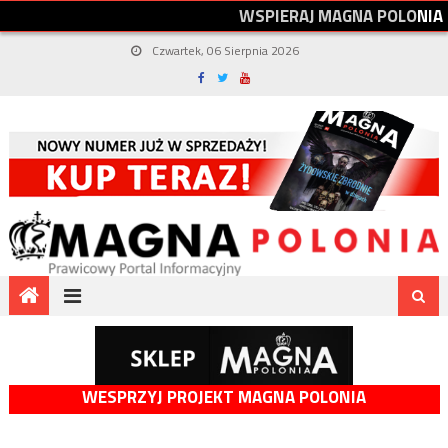
W
S
P
I
E
R
A
J
M
A
G
N
A
P
O
L
O
N
I
A
Czwartek, 06 Sierpnia 2026
WESPRZYJ PROJEKT MAGNA POLONIA