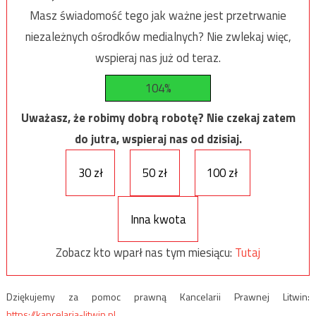
Masz świadomość tego jak ważne jest przetrwanie
niezależnych ośrodków medialnych? Nie zwlekaj więc,
wspieraj nas już od teraz.
104%
Uważasz, że robimy dobrą robotę? Nie czekaj zatem
do jutra, wspieraj nas od dzisiaj.
30 zł
50 zł
100 zł
Inna kwota
Zobacz kto wparł nas tym miesiącu:
Tutaj
Dziękujemy za pomoc prawną Kancelarii Prawnej Litwin:
https://kancelaria-litwin.pl