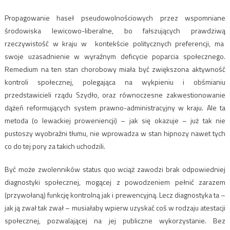
Propagowanie haseł pseudowolnościowych przez wspomniane
środowiska lewicowo-liberalne, bo fałszujących prawdziwą
rzeczywistość w kraju w kontekście politycznych preferencji, ma
swoje uzasadnienie w wyraźnym deficycie poparcia społecznego.
Remedium na ten stan chorobowy miała być zwiększona aktywność
kontroli społecznej, polegająca na wykpieniu i obśmianiu
przedstawicieli rządu Szydło, oraz równoczesne zakwestionowanie
dążeń reformujących system prawno-administracyjny w kraju. Ale ta
metoda (o lewackiej proweniencji) – jak się okazuje – już tak nie
pustoszy wyobraźni tłumu, nie wprowadza w stan hipnozy nawet tych
co do tej pory za takich uchodzili.
Być może zwolenników status quo wciąż zawodzi brak odpowiedniej
diagnostyki społecznej, mogącej z powodzeniem pełnić zarazem
(przywołaną) funkcję kontrolną jak i prewencyjną. Lecz diagnostyka ta –
jak ją zwał tak zwał – musiałaby wpierw uzyskać coś w rodzaju atestacji
społecznej, pozwalającej na jej publiczne wykorzystanie. Bez