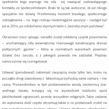
spełnienia tego wymogu nie uda się nawiązać zadowalającego
kontaktu ze społeczeństwem. Braki te są tak widoczne, że już nikogo
specjalnie nie dziwią. Przełomowy moment trwałego, społecznego
zobojętnienia – na tego rodzaju niedomaganie opozycji – nastąpił był
już w 2014, po odsłuchaniu słynnych taśm o „teoretycznym państwie”.
Obrazowo rzecz ujmując: zanadto został oddalony czujnik powonienia
– uruchamiający (dla wewnętrznej równowagi) kanalizacyjny drenaż
politycznych „gazów” – który w normalnych warunkach powinien
działać bez zarzutu, a z jakiegoś powodu nie zadziałał. Prędzej:
samoczynnie się rozregulował.
Udawać (parodiować) natomiast zwycięzcę może tylko ten, komu na
początku drogi zawodowej z łatwością przychodzą same zamiary – nie
czyny. Przewodnictwo w tym postanowieniu wiodą zwolennicy tzw.
wolnego świata, kreujący się na wyzwolicieli ludzkości spod
jakichkolwiek ograniczeń, przede wszystkim religijnych. Takie zadanie
do wykonania dość często otrzymują także ci co postanowili zrobić na
tym przedsięwzięciu życiowy interes. Ulegają złudnemu, chwilowemu