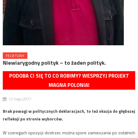
FELIETONY
Niewiarygodny polityk – to żaden polityk.
PODOBA CI SIĘ TO CO ROBIMY? WESPRZYJ PROJEKT
MAGNA POLONIA!
12 maja 2017
Brak powagi w politycznych deklaracjach, to też okazja do głębszej
refleksji po stronie wyborców.
W szeregach opozycji dostrzec można spore zamieszanie po ostatnich