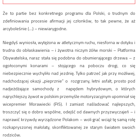
Że to partie bez konkretnego programu dla Polski, o trudnym do
zdefiniowania procesie afirmacji jej członków, to tak pewne, że aż
arcyboleśnie (…) – niewiarygodne.
Niegdyś wyniosła, wytężona w atletycznym ruchu, niesforna w dotyku i
trudna do obłaskawienia – i żywotna niczym żółw morski – Platforma
Obywatelska, naraz stała się podobna do obumierającego drzewa – z
ogołoconymi konarami – stojącego na poboczu drogi, co się
niebezpiecznie wychyliło nad jezdnię. Tylko patrzeć jak przy możliwej,
nadchodzącej okazji „pieprznie” o rozgrzany, letni asfalt, prosto pod
nadjeżdżające samochody z napędem hybrydowym, o których
najrychlejszy żywot w polskim przemyśle motoryzacyjnym upomniał się
wicepremier Morawiecki (PiS). I zamiast naśladować najlepszych,
troszczyć się o dobro wspólne, odejść od dawnych przyzwyczajeń – i
naprawić krzywdy wyrządzone Polakom – woli grać wciąż tę samą rolę
rozkapryszonej małolaty, skonfliktowanej ze starym światem swoich
rodziców.