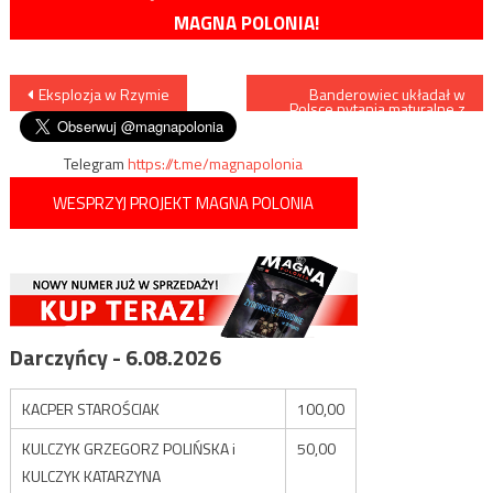
MAGNA POLONIA!
Nawigacja
Eksplozja w Rzymie
Banderowiec układał w
Polsce pytania maturalne z
WOS?
wpisu
Telegram
https://t.me/magnapolonia
WESPRZYJ PROJEKT MAGNA POLONIA
Darczyńcy - 6.08.2026
KACPER STAROŚCIAK
100,00
KULCZYK GRZEGORZ POLIŃSKA i
50,00
KULCZYK KATARZYNA