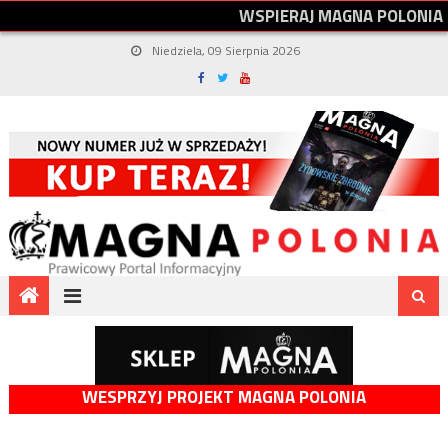
W
S
P
I
E
R
A
J
M
A
G
N
A
P
O
L
O
N
I
A
Niedziela, 09 Sierpnia 2026
WESPRZYJ PROJEKT MAGNA POLONIA