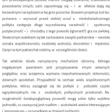
powodzeniu innych, sami zapominając się – i w efekcie stają się
bezwolnymi narzędziami w tej grze pozorów. Bowiem projekcja (od łac.
proiacere – wyrzucać przed siebie) uczuć u niedoświadczonego
polityka zastępuje długo wyczekiwaną zaradność i społeczną
pożyteczność – i chociażby z tego powodu (ignorant?) gra na zwłokę.
Skutecznym wabikiem są tak zachwalane związki partnerskie – swoista
oznaka współczesności, osobistej wolności, dorosłości i męskości.
Cierpi na tym patriarchat rodziny, w szczególności dzieci.
Tak właśnie działa narcystyczny mechanizm obronny, którego
negatywnym zjawiskiem jest przypisywanie innym własnych
poglądów; oraz wzajemna wymiana niepohamowanych skłonności,
dziwnych upodobań. Przypadłość ta cechuje wielu współczesnych
polityków, którzy zaciągnęli się do polityki z pobudek czysto
egzystencjalnych, nie z osobistych, politycznych przekonań. Na
oryginalność światopoglądową pozwolić mogą sobie tylko wybitne
jednostki, co zazwyczaj jest rzadkim – aczkolwiek wielce interesującym
i imponującym – przypadkiem w dziejach ludzkości.