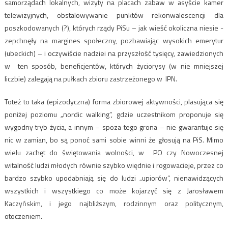
samorządach lokalnych, wizyty na placach zabaw w asyście kamer
telewizyjnych, obstalowywanie punktów rekonwalescencji dla
poszkodowanych (?), których rządy PiSu – jak wieść okoliczna niesie -
zepchnęły na margines społeczny, pozbawiając wysokich emerytur
(ubeckich) – i oczywiście nadziei na przyszłość tysięcy, zawiedzionych
w ten sposób, beneficjentów, których życiorysy (w nie mniejszej
liczbie) zalegają na pułkach zbioru zastrzeżonego w IPN.
Toteż to taka (epizodyczna) forma zbiorowej aktywności, plasująca się
poniżej poziomu „nordic walking”, gdzie uczestnikom proponuje się
wygodny tryb życia, a innym – spoza tego grona – nie gwarantuje się
nic w zamian, bo są ponoć sami sobie winni że głosują na PiS. Mimo
wielu zachęt do świętowania wolności, w PO czy Nowoczesnej
witalność ludzi młodych równie szybko więdnie i rogowacieje, przez co
bardzo szybko upodabniają się do ludzi „upiorów”, nienawidzących
wszystkich i wszystkiego co może kojarzyć się z Jarosławem
Kaczyńskim, i jego najbliższym, rodzinnym oraz politycznym,
otoczeniem.