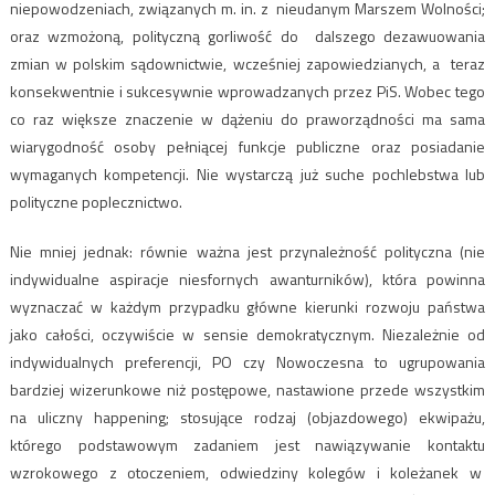
niepowodzeniach, związanych m. in. z nieudanym Marszem Wolności;
oraz wzmożoną, polityczną gorliwość do dalszego dezawuowania
zmian w polskim sądownictwie, wcześniej zapowiedzianych, a teraz
konsekwentnie i sukcesywnie wprowadzanych przez PiS. Wobec tego
co raz większe znaczenie w dążeniu do praworządności ma sama
wiarygodność osoby pełniącej funkcje publiczne oraz posiadanie
wymaganych kompetencji. Nie wystarczą już suche pochlebstwa lub
polityczne poplecznictwo.
Nie mniej jednak: równie ważna jest przynależność polityczna (nie
indywidualne aspiracje niesfornych awanturników), która powinna
wyznaczać w każdym przypadku główne kierunki rozwoju państwa
jako całości, oczywiście w sensie demokratycznym. Niezależnie od
indywidualnych preferencji, PO czy Nowoczesna to ugrupowania
bardziej wizerunkowe niż postępowe, nastawione przede wszystkim
na uliczny happening; stosujące rodzaj (objazdowego) ekwipażu,
którego podstawowym zadaniem jest nawiązywanie kontaktu
wzrokowego z otoczeniem, odwiedziny kolegów i koleżanek w