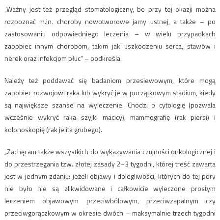
„Ważny jest też przegląd stomatologiczny, bo przy tej okazji można
rozpoznać m.in. choroby nowotworowe jamy ustnej, a także – po
zastosowaniu odpowiedniego leczenia – w wielu przypadkach
zapobiec innym chorobom, takim jak uszkodzeniu serca, stawów i
nerek oraz infekcjom płuc” – podkreśla.
Należy też poddawać się badaniom przesiewowym, które mogą
zapobiec rozwojowi raka lub wykryć je w początkowym stadium, kiedy
są największe szanse na wyleczenie. Chodzi o cytologię (pozwala
wcześnie wykryć raka szyjki macicy), mammografię (rak piersi) i
kolonoskopię (rak jelita grubego).
„Zachęcam także wszystkich do wykazywania czujności onkologicznej i
do przestrzegania tzw. złotej zasady 2–3 tygodni, której treść zawarta
jest w jednym zdaniu: jeżeli objawy i dolegliwości, których do tej pory
nie było nie są zlikwidowane i całkowicie wyleczone prostym
leczeniem objawowym przeciwbólowym, przeciwzapalnym czy
przeciwgorączkowym w okresie dwóch – maksymalnie trzech tygodni