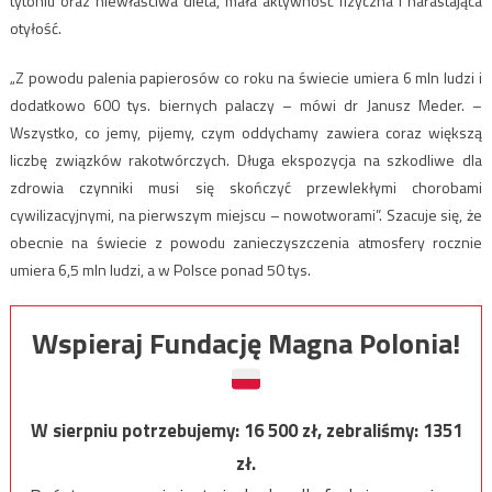
tytoniu oraz niewłaściwa dieta, mała aktywność fizyczna i narastająca
otyłość.
„Z powodu palenia papierosów co roku na świecie umiera 6 mln ludzi i
dodatkowo 600 tys. biernych palaczy – mówi dr Janusz Meder. –
Wszystko, co jemy, pijemy, czym oddychamy zawiera coraz większą
liczbę związków rakotwórczych. Długa ekspozycja na szkodliwe dla
zdrowia czynniki musi się skończyć przewlekłymi chorobami
cywilizacyjnymi, na pierwszym miejscu – nowotworami”. Szacuje się, że
obecnie na świecie z powodu zanieczyszczenia atmosfery rocznie
umiera 6,5 mln ludzi, a w Polsce ponad 50 tys.
Wspieraj Fundację Magna Polonia!
W sierpniu potrzebujemy:
16 500
zł, zebraliśmy:
1351
zł.