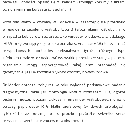
nadwagi i otyłości, opalać się z umiarem (stosując krewmy z filtrami
ochronnymi i nie korzystając z solarium).
Poza tym warto – czytamy w Kodeksie – zaszczepić się przeciwko
wirusowemu zapaleniu wątroby typu B (grozi rakiem wątroby), a w
przypadku kobiet również przeciwko wirusowi brodawczaka ludzkiego
(HPV), przyczyniający się do rozwoju raka szyjki macicy. Warto też unikać
przypadkowych kontaktów seksualnych (grożą różnego typu
infekcjami), należy też wyleczyć wszystkie przewlekłe stany zapalne w
organizmie (mogą zapoczątkować raka) oraz przebadać się
genetycznie, jeśli w rodzinie wykryto choroby nowotworowe.
Dr Meder doradza, żeby raz w roku wykonać podstawowe badania
diagnostyczne, takie jak morfologia krwi z rozmazem, OB, ogólne
badanie moczu, poziom glukozy i enzymów wątrobowych oraz u
palaczy papierosów RTG klatki piersiowej (w dwóch projekcjach:
tył/przód oraz bocznej, bo w projekcji przód/tył sylwetka serca
przysłania ewentualne zmiany nowotworowe).