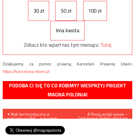
30 zł
50 zł
100 zł
Inna kwota
Zobacz kto wparł nas tym miesiącu:
Tutaj
Dziękujemy za pomoc prawną Kancelarii Prawnej Litwin:
https://kancelaria-litwin.pl
PODOBA CI SIĘ TO CO ROBIMY? WESPRZYJ PROJEKT
MAGNA POLONIA!
Nawigacja
Atak terrorystyczny w
A Rosja wciąż swoje –
Zacharowa: Polska stara się
kościele w USA – napastnik
odwrócić sytuację na swoją
wpisu
otworzył ogień do wiernych
korzyść