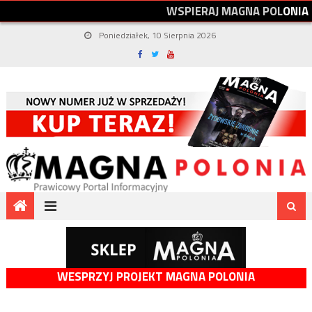
W
S
P
I
E
R
A
J
M
A
G
N
A
P
O
L
O
N
I
A
Poniedziałek, 10 Sierpnia 2026
WESPRZYJ PROJEKT MAGNA POLONIA