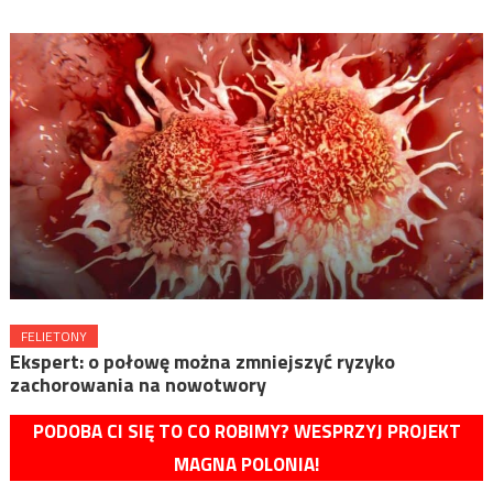
FELIETONY
Ekspert: o połowę można zmniejszyć ryzyko
zachorowania na nowotwory
PODOBA CI SIĘ TO CO ROBIMY? WESPRZYJ PROJEKT
MAGNA POLONIA!