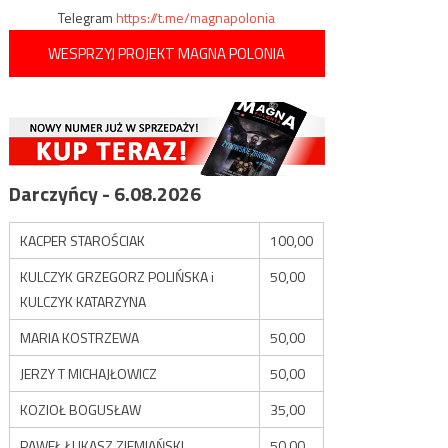
Telegram
https://t.me/magnapolonia
WESPRZYJ PROJEKT MAGNA POLONIA
Darczyńcy - 6.08.2026
KACPER STAROŚCIAK
100,00
KULCZYK GRZEGORZ POLIŃSKA i
50,00
KULCZYK KATARZYNA
MARIA KOSTRZEWA
50,00
JERZY T MICHAJŁOWICZ
50,00
KOZIOŁ BOGUSŁAW
35,00
PAWEŁ ŁUKASZ ZIEMIAŃSKI
50,00