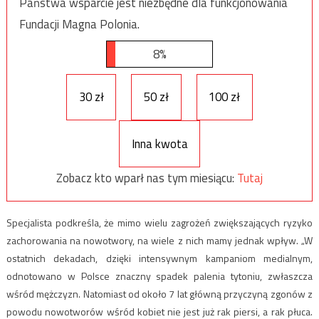
Państwa wsparcie jest niezbędne dla funkcjonowania
Fundacji Magna Polonia.
8%
30 zł
50 zł
100 zł
Inna kwota
Zobacz kto wparł nas tym miesiącu:
Tutaj
Specjalista podkreśla, że mimo wielu zagrożeń zwiększających ryzyko
zachorowania na nowotwory, na wiele z nich mamy jednak wpływ. „W
ostatnich dekadach, dzięki intensywnym kampaniom medialnym,
odnotowano w Polsce znaczny spadek palenia tytoniu, zwłaszcza
wśród mężczyzn. Natomiast od około 7 lat główną przyczyną zgonów z
powodu nowotworów wśród kobiet nie jest już rak piersi, a rak płuca.