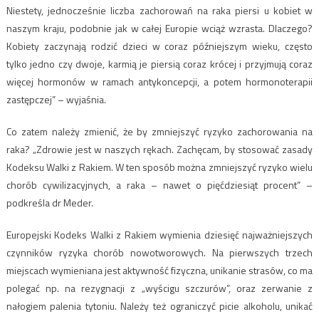
Niestety, jednocześnie liczba zachorowań na raka piersi u kobiet w
naszym kraju, podobnie jak w całej Europie wciąż wzrasta. Dlaczego?
Kobiety zaczynają rodzić dzieci w coraz późniejszym wieku, często
tylko jedno czy dwoje, karmią je piersią coraz krócej i przyjmują coraz
więcej hormonów w ramach antykoncepcji, a potem hormonoterapii
zastępczej” – wyjaśnia.
Co zatem należy zmienić, że by zmniejszyć ryzyko zachorowania na
raka? „Zdrowie jest w naszych rękach. Zachęcam, by stosować zasady
Kodeksu Walki z Rakiem. W ten sposób można zmniejszyć ryzyko wielu
chorób cywilizacyjnych, a raka – nawet o pięćdziesiąt procent” –
podkreśla dr Meder.
Europejski Kodeks Walki z Rakiem wymienia dziesięć najważniejszych
czynników ryzyka chorób nowotworowych. Na pierwszych trzech
miejscach wymieniana jest aktywność fizyczna, unikanie strasów, co ma
polegać np. na rezygnacji z „wyścigu szczurów”, oraz zerwanie z
nałogiem palenia tytoniu. Należy też ograniczyć picie alkoholu, unikać