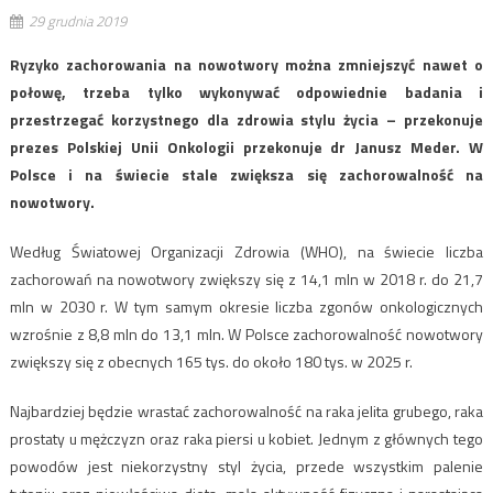
29 grudnia 2019
Ryzyko zachorowania na nowotwory można zmniejszyć nawet o
połowę, trzeba tylko wykonywać odpowiednie badania i
przestrzegać korzystnego dla zdrowia stylu życia – przekonuje
prezes Polskiej Unii Onkologii przekonuje dr Janusz Meder. W
Polsce i na świecie stale zwiększa się zachorowalność na
nowotwory.
Według Światowej Organizacji Zdrowia (WHO), na świecie liczba
zachorowań na nowotwory zwiększy się z 14,1 mln w 2018 r. do 21,7
mln w 2030 r. W tym samym okresie liczba zgonów onkologicznych
wzrośnie z 8,8 mln do 13,1 mln. W Polsce zachorowalność nowotwory
zwiększy się z obecnych 165 tys. do około 180 tys. w 2025 r.
Najbardziej będzie wrastać zachorowalność na raka jelita grubego, raka
prostaty u mężczyzn oraz raka piersi u kobiet. Jednym z głównych tego
powodów jest niekorzystny styl życia, przede wszystkim palenie