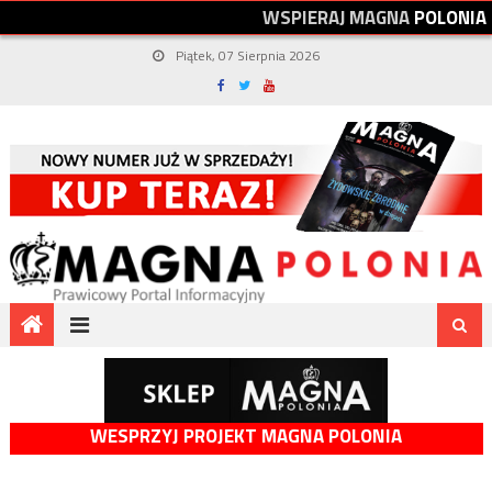
W
S
P
I
E
R
A
J
M
A
G
N
A
P
O
L
O
N
I
A
Piątek, 07 Sierpnia 2026
WESPRZYJ PROJEKT MAGNA POLONIA