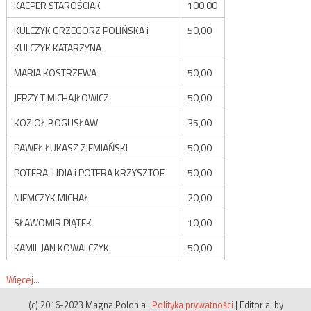
KACPER STAROŚCIAK
100,00
KULCZYK GRZEGORZ POLIŃSKA i
50,00
KULCZYK KATARZYNA
MARIA KOSTRZEWA
50,00
JERZY T MICHAJŁOWICZ
50,00
KOZIOŁ BOGUSŁAW
35,00
PAWEŁ ŁUKASZ ZIEMIAŃSKI
50,00
POTERA LIDIA i POTERA KRZYSZTOF
50,00
NIEMCZYK MICHAŁ
20,00
SŁAWOMIR PIĄTEK
10,00
KAMIL JAN KOWALCZYK
50,00
Więcej...
(c) 2016-2023 Magna Polonia
|
Polityka prywatności
|
Editorial by