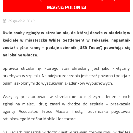
MAGNA POLONIA!
29 grudnia 2019
Dwie osoby zginęły w strzelaninie, do której doszło w niedzielę w
kościele w miasteczku White Settlement w Teksasie; napastnik
został ciężko ranny – podaje dziennik „USA Today”, powołując się
na lokalne władze.
Sprawca strzelaniny, którego stan określany jest jako krytyczny,
przebywa w szpitalu. Na miejscu zdarzenia jest straż pożarna i policja z
psami szkolonymi do wyszukiwania ładunków wybuchowych.
Wszyscy poszkodowani w strzelaninie to mężczyźni. Jeden z nich
zginął na miejscu, drugi zmarł w drodze do szpitala – przekazała
agencji Associated Press Macara Trusty, rzeczniczka pogotowia
ratunkowego MedStar Mobile Healthcare.
Na ujęciach napastnik widoczny jest w prawym górnym rogu, widać też