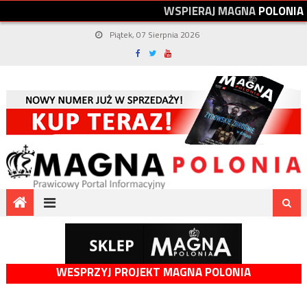
W
S
P
I
E
R
A
J
M
A
G
N
A
P
O
L
O
N
I
A
Piątek, 07 Sierpnia 2026
WESPRZYJ PROJEKT MAGNA POLONIA