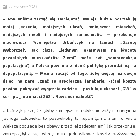
11 czerwca 2021
– Powinniśmy zacząć się zmniejszać! Mniejsi ludzie potrzebują
mniej jedzenia, mniejszych ubrań, mniejszych mieszkań,
mniejszych mebli i mniejszych samochodów – przekonuje
mediewista Przemysław Urbańczyk na łamach „Gazety
Wyborczej”. Jak pisze, „jedynym lekarstwem na kłopoty
pozostałych mieszkańców Ziemi” może być „samoredukcja
populacyjna”, a Polska powinna zmienić politykę prorodzinną na
depopulacyjną. – Można zacząć od tego, żeby więcej niż dwoje
dzieci na parę uznać za aspołeczną fanaberię, której koszty
powinni pokrywać wyłącznie rodzice – postuluje ekspert „GW” w
serii pt. „Jutronauci 2021. Nowa normalność”.
Urbańczyk pisze, że gdyby zmniejszono radykalnie zużycie energii na
jednego człowieka, to pozwoliłoby to „upchnąć na Ziemi o wiele
większą populację bez obawy przed jej zadeptaniem”. Jak przekonuje,
zmniejszyłyby się wtedy m.in. jednostkowe koszty wyżywienia,