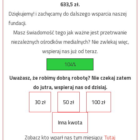
633,5
zł.
Dziękujemy! i zachęcamy do dalszego wsparcia naszej
fundacji.
Masz świadomość tego jak ważne jest przetrwanie
niezależnych ośrodków medialnych? Nie zwlekaj więc,
wspieraj nas już od teraz.
104%
Uważasz, że robimy dobrą robotę? Nie czekaj zatem
do jutra, wspieraj nas od dzisiaj.
30 zł
50 zł
100 zł
Inna kwota
Zobacz kto wparł nas tym miesiącu:
Tutaj