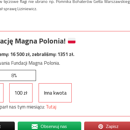
o w tęczowe flagi nie ubrano np. Pomnika Bohaterów Getta Warszawskieg
 sprawę Liziniewicz.
ację Magna Polonia!
jemy:
16 500
zł, zebraliśmy:
1351
zł.
ania Fundacji Magna Polonia.
8%
100 zł
Inna kwota
parł nas tym miesiącu:
Tutaj
t
Obserwuj nas
Zapisz