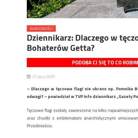
WIADOMOŚCI
Dziennikarz: Dlaczego w tęcz
Bohaterów Getta?
PODOBA CI SIĘ TO CO ROBI
31 lipca 2020
– Dlaczego w tęczowe flagi nie ubrano np. Pomnika 
odwagi? – powiedział w TVP Info dziennikarz „Gazety Pol
Tęczowe flagi zostały zawieszone na kilku najważniejszy
oraz chustki z emblematami anarchistycznymi umocowan
Przedmieściu.