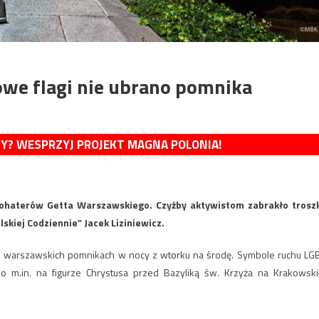
owe flagi nie ubrano pomnika
MY? WESPRZYJ PROJEKT MAGNA POLONIA!
Bohaterów Getta Warszawskiego. Czyżby aktywistom zabrakło trosz
skiej Codziennie” Jacek Liziniewicz.
ch warszawskich pomnikach w nocy z wtorku na środę. Symbole ruchu LG
o m.in. na figurze Chrystusa przed Bazyliką św. Krzyża na Krakowsk