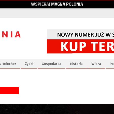
W
S
P
I
E
R
A
J
M
A
G
N
A
P
O
L
O
N
I
A
& Holocher
Żydzi
Gospodarka
Historia
Wiara
Po