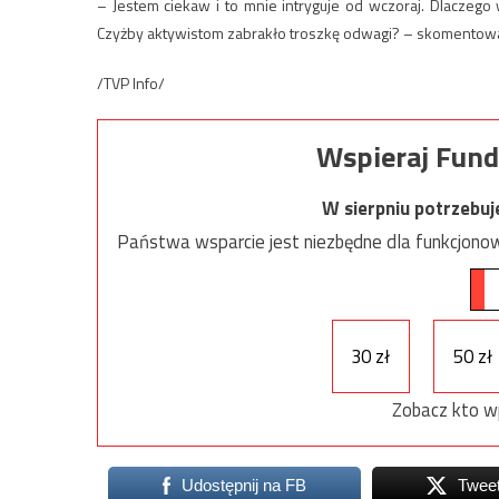
– Jestem ciekaw i to mnie intryguje od wczoraj. Dlaczeg
Czyżby aktywistom zabrakło troszkę odwagi? – skomentował
/TVP Info/
Wspieraj Fund
W sierpniu potrzebu
Państwa wsparcie jest niezbędne dla funkcjonow
30 zł
50 zł
Zobacz kto w
Udostępnij na FB
Twee