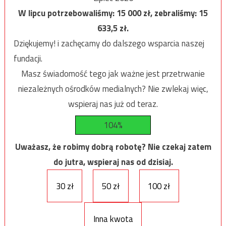
W lipcu potrzebowaliśmy:
15 000
zł, zebraliśmy:
15
633,5
zł.
Dziękujemy! i zachęcamy do dalszego wsparcia naszej
fundacji.
Masz świadomość tego jak ważne jest przetrwanie
niezależnych ośrodków medialnych? Nie zwlekaj więc,
wspieraj nas już od teraz.
104%
Uważasz, że robimy dobrą robotę? Nie czekaj zatem
do jutra, wspieraj nas od dzisiaj.
30 zł
50 zł
100 zł
Inna kwota