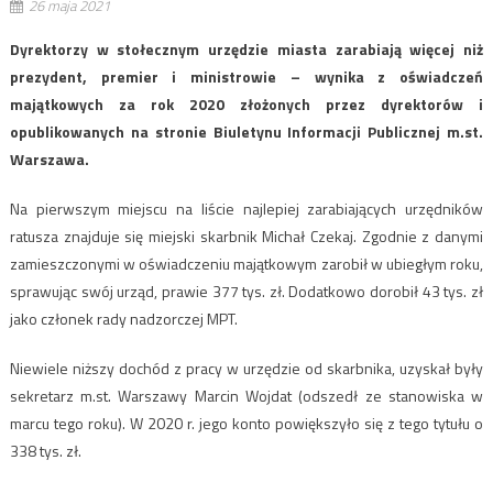
26 maja 2021
Dyrektorzy w stołecznym urzędzie miasta zarabiają więcej niż
prezydent, premier i ministrowie – wynika z oświadczeń
majątkowych za rok 2020 złożonych przez dyrektorów i
opublikowanych na stronie Biuletynu Informacji Publicznej m.st.
Warszawa.
Na pierwszym miejscu na liście najlepiej zarabiających urzędników
ratusza znajduje się miejski skarbnik Michał Czekaj. Zgodnie z danymi
zamieszczonymi w oświadczeniu majątkowym zarobił w ubiegłym roku,
sprawując swój urząd, prawie 377 tys. zł. Dodatkowo dorobił 43 tys. zł
jako członek rady nadzorczej MPT.
Niewiele niższy dochód z pracy w urzędzie od skarbnika, uzyskał były
sekretarz m.st. Warszawy Marcin Wojdat (odszedł ze stanowiska w
marcu tego roku). W 2020 r. jego konto powiększyło się z tego tytułu o
338 tys. zł.