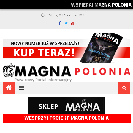
W
S
P
I
E
R
A
J
M
A
G
N
A
P
O
L
O
N
I
A
Piątek, 07 Sierpnia 2026
WESPRZYJ PROJEKT MAGNA POLONIA