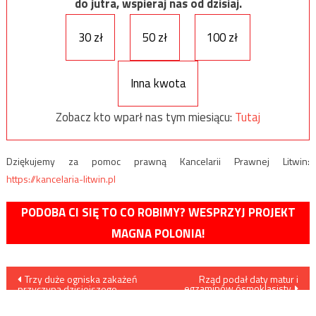
do jutra, wspieraj nas od dzisiaj.
30 zł
50 zł
100 zł
Inna kwota
Zobacz kto wparł nas tym miesiącu:
Tutaj
Dziękujemy za pomoc prawną Kancelarii Prawnej Litwin:
https://kancelaria-litwin.pl
PODOBA CI SIĘ TO CO ROBIMY? WESPRZYJ PROJEKT
MAGNA POLONIA!
Nawigacja
Trzy duże ogniska zakażeń
Rząd podał daty matur i
egzaminów ósmoklasisty
przyczyną dzisiejszego
wpisu
wzrostu liczby zarażonych w
skali kraju