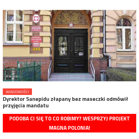
WIADOMOŚCI
Dyrektor Sanepidu złapany bez maseczki odmówił
przyjęcia mandatu
PODOBA CI SIĘ TO CO ROBIMY? WESPRZYJ PROJEKT
MAGNA POLONIA!