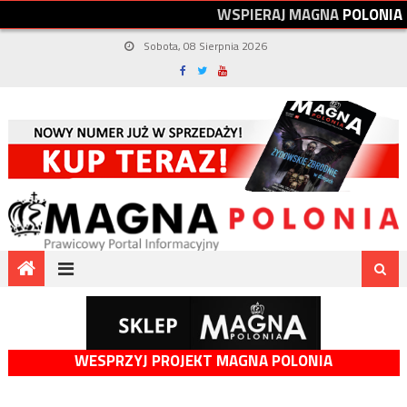
W
S
P
I
E
R
A
J
M
A
G
N
A
P
O
L
O
N
I
A
Sobota, 08 Sierpnia 2026
WESPRZYJ PROJEKT MAGNA POLONIA