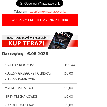
Telegram
https://t.me/magnapolonia
WESPRZYJ PROJEKT MAGNA POLONIA
Darczyńcy - 6.08.2026
KACPER STAROŚCIAK
100,00
KULCZYK GRZEGORZ POLIŃSKA i
50,00
KULCZYK KATARZYNA
MARIA KOSTRZEWA
50,00
JERZY T MICHAJŁOWICZ
50,00
KOZIOŁ BOGUSŁAW
35,00