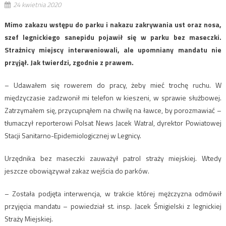
24 kwietnia 2020
Mimo zakazu wstępu do parku i nakazu zakrywania ust oraz nosa,
szef legnickiego sanepidu pojawił się w parku bez maseczki.
Strażnicy miejscy interweniowali, ale upomniany mandatu nie
przyjął. Jak twierdzi, zgodnie z prawem.
– Udawałem się rowerem do pracy, żeby mieć trochę ruchu. W
międzyczasie zadzwonił mi telefon w kieszeni, w sprawie służbowej.
Zatrzymałem się, przycupnąłem na chwilę na ławce, by porozmawiać –
tłumaczył reporterowi Polsat News Jacek Watral, dyrektor Powiatowej
Stacji Sanitarno-Epidemiologicznej w Legnicy.
Urzędnika bez maseczki zauważył patrol straży miejskiej. Wtedy
jeszcze obowiązywał zakaz wejścia do parków.
– Została podjęta interwencja, w trakcie której mężczyzna odmówił
przyjęcia mandatu – powiedział st. insp. Jacek Śmigielski z legnickiej
Straży Miejskiej.