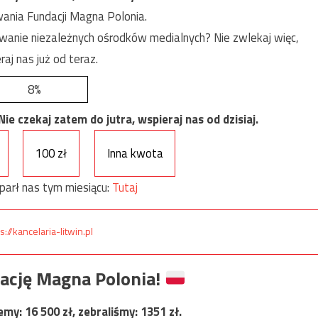
ania Fundacji Magna Polonia.
anie niezależnych ośrodków medialnych? Nie zwlekaj więc,
raj nas już od teraz.
8%
e czekaj zatem do jutra, wspieraj nas od dzisiaj.
100 zł
Inna kwota
parł nas tym miesiącu:
Tutaj
s://kancelaria-litwin.pl
ację Magna Polonia!
jemy:
16 500
zł, zebraliśmy:
1351
zł.