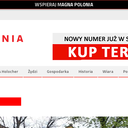
W
S
P
I
E
R
A
J
M
A
G
N
A
P
O
L
O
N
I
A
& Holocher
Żydzi
Gospodarka
Historia
Wiara
Po