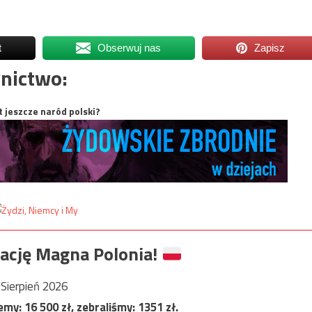
t
Obserwuj nas
Zapisz
nictwo:
t jeszcze naród polski?
ację Magna Polonia!
Sierpień 2026
jemy:
16 500
zł, zebraliśmy:
1351
zł.