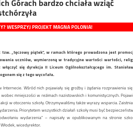
ch Górach bardzo chciała wziąć
 stchórzyła
MY? WESPRZYJ PROJEKT MAGNA POLONIA!
t tzw. „tęczowy piątek”, w ramach którego prowadzona jest promoc
owania uczniów, wymierzoną w tradycyjne wartości wartości, relig
ż włączyć się dyrekcja II Liceum Ogólnokształcącego im. Stanisła
ogonem się z tego wycofała.
w Internecie. Wśród nich pojawiały się groźby i żądania rozprawienia się
wobec mniejszości w reżimach nazistowskich i komunistycznych. Pojawi
kcji w otoczeniu szkoły. Otrzymywaliśmy także wyrazy wsparcia. Zaistnia
ydarzenia. Priorytetem wszystkich działań szkoły musi być bezpieczeńst
odwołaniu wydarzenia” – napisały w opublikowanym na stronie szko
 Włodek, wicedyrektor.