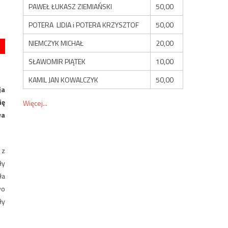
PAWEŁ ŁUKASZ ZIEMIAŃSKI
50,00
POTERA LIDIA i POTERA KRZYSZTOF
50,00
NIEMCZYK MICHAŁ
20,00
SŁAWOMIR PIĄTEK
10,00
KAMIL JAN KOWALCZYK
50,00
ja
ię
Więcej...
wa
 z
ły
ła
wo
ły