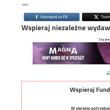
/wk/
Udostępnij na FB
Twee
Wspieraj niezależne wydaw
Czy jes
Wspieraj Fund
W sierpniu potrzebu