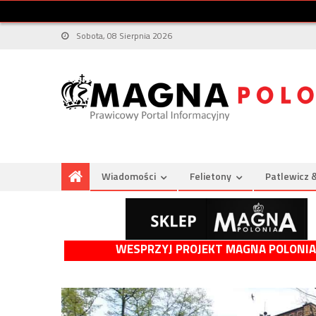
Sobota, 08 Sierpnia 2026
Wiadomości
Felietony
Patlewicz 
WESPRZYJ PROJEKT MAGNA POLONIA