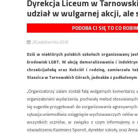
Dyrekcja Liceum w Tarnowski
udział w wulgarnej akcji, ale
PODOBA CI SIĘ TO CO ROBI
26 października 2018
Dziś w niektórych polskich szkołach organizowany jes
środowisk LGBT. W akcję demoralizowania i indoktryn
chrześcijańską oraz Kościół i rodzinę, zamierzała te
Staszica w Tarnowskich Górach, jednakże z podkulonym 
„Organizatorzy zalani zostali falą wulgarnych komentarzy 
organizatorami wydarzenia, pochwały metod stosowanych 
się sugestie przygotowań do zorganizowania agresywnych a
sytuacja uniemożliwia osiągnięcie wychowawczych celów w
wszystkich uczniów, w związku z czym informujemy o 
oświadczeniu Kazimierz Sporoń, dyrektor szkoły, oraz Anna