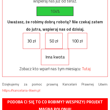
wspieraj nas już od teraz.
104%
Uważasz, że robimy dobrą robotę? Nie czekaj zatem
do jutra, wspieraj nas od dzisiaj.
30 zł
50 zł
100 zł
Inna kwota
Zobacz kto wparł nas tym miesiącu:
Tutaj
Dziękujemy za pomoc prawną Kancelarii Prawnej Litwin:
https://kancelaria-litwin.pl
PODOBA CI SIĘ TO CO ROBIMY? WESPRZYJ PROJEKT
MAGNA POLONIA!