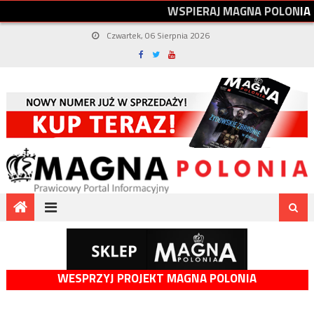
W
S
P
I
E
R
A
J
M
A
G
N
A
P
O
L
O
N
I
A
Czwartek, 06 Sierpnia 2026
WESPRZYJ PROJEKT MAGNA POLONIA