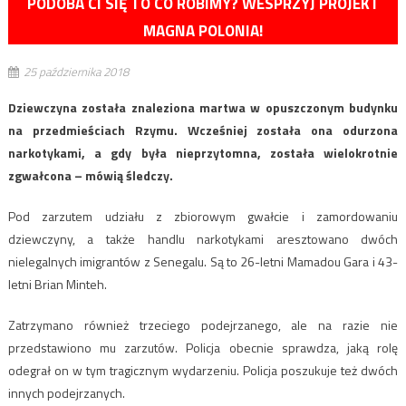
PODOBA CI SIĘ TO CO ROBIMY? WESPRZYJ PROJEKT
MAGNA POLONIA!
25 października 2018
Dziewczyna została znaleziona martwa w opuszczonym budynku
na przedmieściach Rzymu. Wcześniej została ona odurzona
narkotykami, a gdy była nieprzytomna, została wielokrotnie
zgwałcona – mówią śledczy.
Pod zarzutem udziału z zbiorowym gwałcie i zamordowaniu
dziewczyny, a także handlu narkotykami aresztowano dwóch
nielegalnych imigrantów z Senegalu. Są to 26-letni Mamadou Gara i 43-
letni Brian Minteh.
Zatrzymano również trzeciego podejrzanego, ale na razie nie
przedstawiono mu zarzutów. Policja obecnie sprawdza, jaką rolę
odegrał on w tym tragicznym wydarzeniu. Policja poszukuje też dwóch
innych podejrzanych.