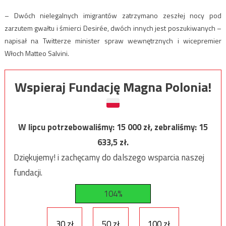
– Dwóch nielegalnych imigrantów zatrzymano zeszłej nocy pod
zarzutem gwałtu i śmierci Desirée, dwóch innych jest poszukiwanych –
napisał na Twitterze minister spraw wewnętrznych i wicepremier
Włoch Matteo Salvini.
Wspieraj Fundację Magna Polonia!
W lipcu potrzebowaliśmy:
15 000
zł, zebraliśmy:
15
633,5
zł.
Dziękujemy! i zachęcamy do dalszego wsparcia naszej
fundacji.
104%
30 zł
50 zł
100 zł