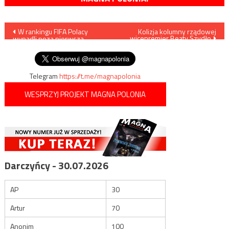
Nawigacja
W rankingu FIFA Polacy
Kolizja kolumny rządowej
wicepremier Beaty Szydło
wypadli poza pierwszą
wpisu
dwudziestkę
Telegram
https://t.me/magnapolonia
WESPRZYJ PROJEKT MAGNA POLONIA
Darczyńcy - 30.07.2026
AP
30
Artur
70
Anonim
100