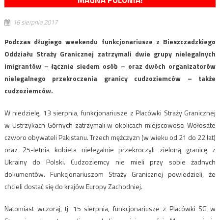
MAGNA POLONIA!
16 sierpnia 2017
Podczas długiego weekendu funkcjonariusze z Bieszczadzkiego
Oddziału Straży Granicznej zatrzymali dwie grupy nielegalnych
imigrantów – łącznie siedem osób – oraz dwóch organizatorów
nielegalnego przekroczenia granicy cudzoziemców – także
cudzoziemców.
W niedzielę, 13 sierpnia, funkcjonariusze z Placówki Straży Granicznej
w Ustrzykach Górnych zatrzymali w okolicach miejscowości Wołosate
czworo obywateli Pakistanu. Trzech mężczyzn (w wieku od 21 do 22 lat)
oraz 25-letnia kobieta nielegalnie przekroczyli zieloną granicę z
Ukrainy do Polski. Cudzoziemcy nie mieli przy sobie żadnych
dokumentów. Funkcjonariuszom Straży Granicznej powiedzieli, że
chcieli dostać się do krajów Europy Zachodniej.
Natomiast wczoraj, tj. 15 sierpnia, funkcjonariusze z Placówki SG w