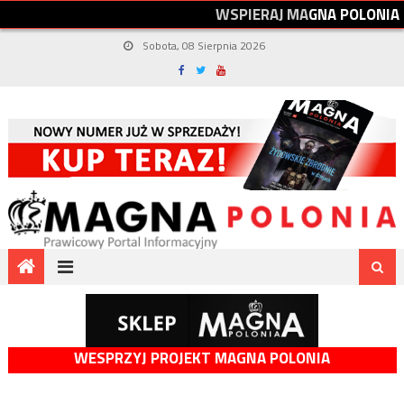
W
S
P
I
E
R
A
J
M
A
G
N
A
P
O
L
O
N
I
A
Sobota, 08 Sierpnia 2026
WESPRZYJ PROJEKT MAGNA POLONIA