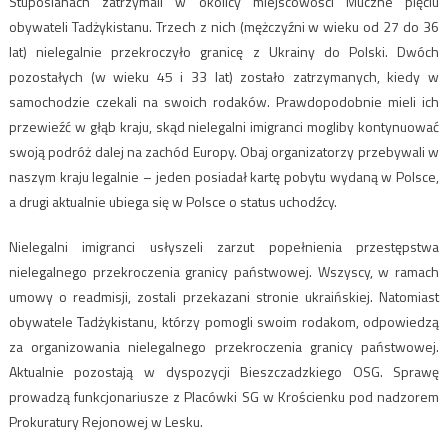
Stuposianach zatrzymali w okolicy miejscowości Muczne pięciu
obywateli Tadżykistanu. Trzech z nich (mężczyźni w wieku od 27 do 36
lat) nielegalnie przekroczyło granicę z Ukrainy do Polski. Dwóch
pozostałych (w wieku 45 i 33 lat) zostało zatrzymanych, kiedy w
samochodzie czekali na swoich rodaków. Prawdopodobnie mieli ich
przewieźć w głąb kraju, skąd nielegalni imigranci mogliby kontynuować
swoją podróż dalej na zachód Europy. Obaj organizatorzy przebywali w
naszym kraju legalnie – jeden posiadał kartę pobytu wydaną w Polsce,
a drugi aktualnie ubiega się w Polsce o status uchodźcy.
Nielegalni imigranci usłyszeli zarzut popełnienia przestępstwa
nielegalnego przekroczenia granicy państwowej. Wszyscy, w ramach
umowy o readmisji, zostali przekazani stronie ukraińskiej. Natomiast
obywatele Tadżykistanu, którzy pomogli swoim rodakom, odpowiedzą
za organizowania nielegalnego przekroczenia granicy państwowej.
Aktualnie pozostają w dyspozycji Bieszczadzkiego OSG. Sprawę
prowadzą funkcjonariusze z Placówki SG w Krościenku pod nadzorem
Prokuratury Rejonowej w Lesku.