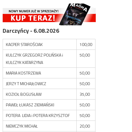
Darczyńcy - 6.08.2026
KACPER STAROŚCIAK
100,00
KULCZYK GRZEGORZ POLIŃSKA i
50,00
KULCZYK KATARZYNA
MARIA KOSTRZEWA
50,00
JERZY T MICHAJŁOWICZ
50,00
KOZIOŁ BOGUSŁAW
35,00
PAWEŁ ŁUKASZ ZIEMIAŃSKI
50,00
POTERA LIDIA i POTERA KRZYSZTOF
50,00
NIEMCZYK MICHAŁ
20,00