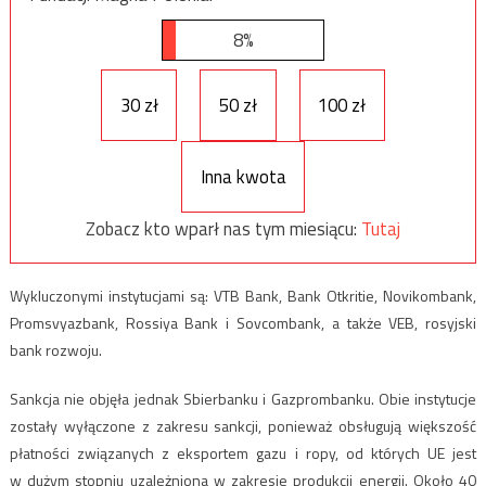
8%
30 zł
50 zł
100 zł
Inna kwota
Zobacz kto wparł nas tym miesiącu:
Tutaj
Wykluczonymi instytucjami są: VTB Bank, Bank Otkritie, Novikombank,
Promsvyazbank, Rossiya Bank i Sovcombank, a także VEB, rosyjski
bank rozwoju.
Sankcja nie objęła jednak Sbierbanku i Gazprombanku. Obie instytucje
zostały wyłączone z zakresu sankcji, ponieważ obsługują większość
płatności związanych z eksportem gazu i ropy, od których UE jest
w dużym stopniu uzależniona w zakresie produkcji energii. Około 40