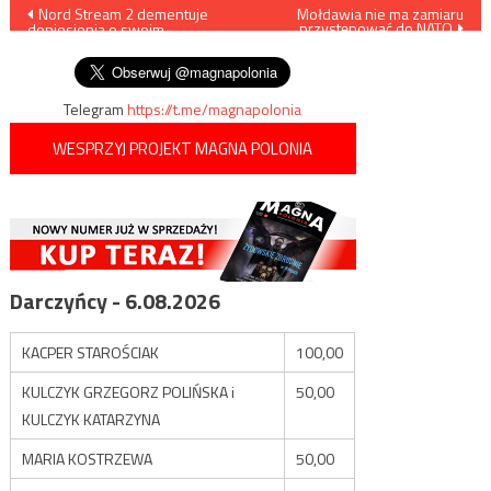
Nawigacja
Nord Stream 2 dementuje
Mołdawia nie ma zamiaru
przystępować do NATO
doniesienia o swoim
wpisu
bankructwie
Telegram
https://t.me/magnapolonia
WESPRZYJ PROJEKT MAGNA POLONIA
Darczyńcy - 6.08.2026
KACPER STAROŚCIAK
100,00
KULCZYK GRZEGORZ POLIŃSKA i
50,00
KULCZYK KATARZYNA
MARIA KOSTRZEWA
50,00