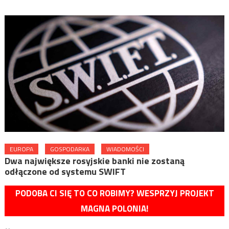
EUROPA
GOSPODARKA
WIADOMOŚCI
Dwa największe rosyjskie banki nie zostaną
odłączone od systemu SWIFT
PODOBA CI SIĘ TO CO ROBIMY? WESPRZYJ PROJEKT
MAGNA POLONIA!