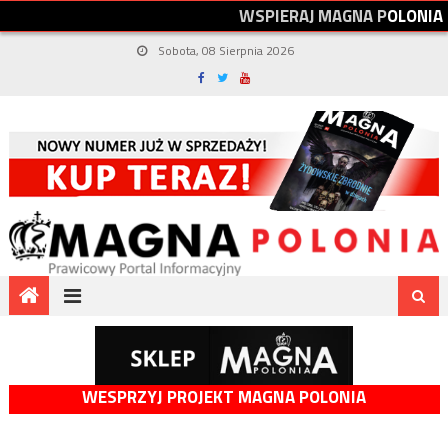
W
S
P
I
E
R
A
J
M
A
G
N
A
P
O
L
O
N
I
A
Sobota, 08 Sierpnia 2026
WESPRZYJ PROJEKT MAGNA POLONIA