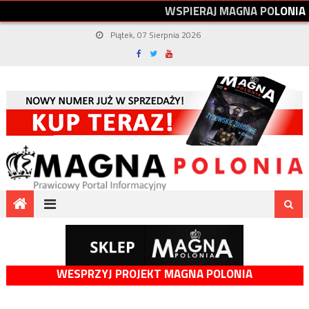
W
S
P
I
E
R
A
J
M
A
G
N
A
P
O
L
O
N
I
A
Piątek, 07 Sierpnia 2026
WESPRZYJ PROJEKT MAGNA POLONIA