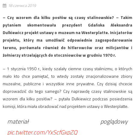
18 czerwca 2019
– Czy wzorem dla kilku posłów są czasy stalinowskie? – Takim
pytaniem skomentowała prezydent Gdańska Aleksandra
Dulkiewicz projekt ustawy o muzeum na Westerplatte. Inicjatorów
projektu, który ma umożliwić odpowiednie zagospodarowanie
terenu, porównała również do hitlerowców oraz milicjantów i
żołnierzy strzelających do stoczniowców w grudniu 1970 r.
– 1 stycznia 1950 r., kiedy szalały ciemne czasy stalinizmu, o których
mało kto chce pamiętać, to wtedy zostały znacjonalizowane zbiory
muzealne, publiczne i wszystkie inne prywatne. Czy dzisiaj chcecie
doprowadzić do tego samego? Czy naprawdę czasy stalinowskie są
wzorem dla kilku posłów? – pytała Dulkiewicz podczas posiedzenia
komisji, która miała obradować nad projektem ustawy o Westerplatte.
materiał poglądowy
pic.twitter.com/YxScfGxpZQ