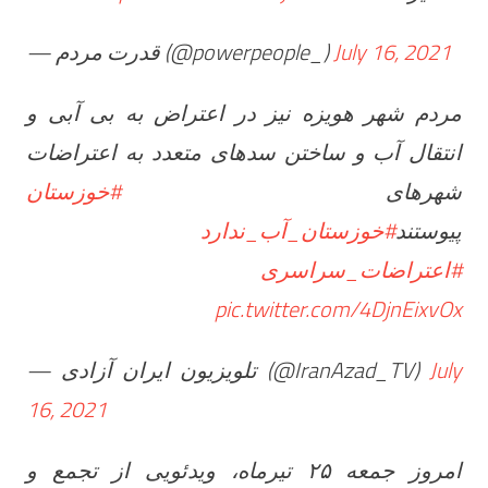
— قدرت مردم (@powerpeople_)
July 16, 2021
مردم شهر هویزه نيز در اعتراض به بى آبى و
انتقال آب و ساختن سدهاى متعدد به اعتراضات
شهرهای
#خوزستان
پيوستند
#خوزستان_آب_ندارد
#اعتراضات_سراسری
pic.twitter.com/4DjnEixvOx
— تلویزیون ایران آزادی (@IranAzad_TV)
July
16, 2021
امروز جمعه ۲۵ تیرماه، ویدئویی از تجمع و