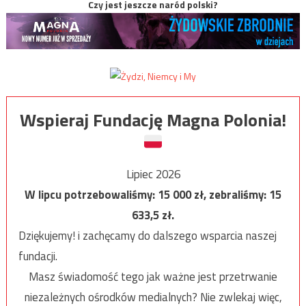
Czy jest jeszcze naród polski?
Wspieraj Fundację Magna Polonia!
Lipiec 2026
W lipcu potrzebowaliśmy:
15 000
zł, zebraliśmy:
15
633,5
zł.
Dziękujemy! i zachęcamy do dalszego wsparcia naszej
fundacji.
Masz świadomość tego jak ważne jest przetrwanie
niezależnych ośrodków medialnych? Nie zwlekaj więc,