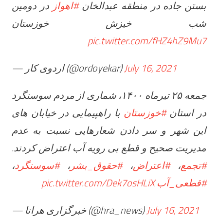
بستن جاده در منطقه عبدالخان
#اهواز
در دومین
شب خیزش خوزستان
pic.twitter.com/fHZ4hZ9Mu7
— اردوی کار (@ordoyekar)
July 16, 2021
جمعه ۲۵ تیرماه ۱۴۰۰، شماری از مردم سوسنگرد
در استان
#خوزستان
با راهپیمایی در خیابان های
این شهر و سر دادن شعارهایی نسبت به عدم
مدیریت صحیح و قطع بی رویه آب اعتراض کردند.
،
#سوسنگرد
،
#حقوق_بشر
،
#اعتراض
،
#تجمع
pic.twitter.com/Dek7osHLiX
#قطعی_آب
— خبرگزاری هرانا (@hra_news)
July 16, 2021