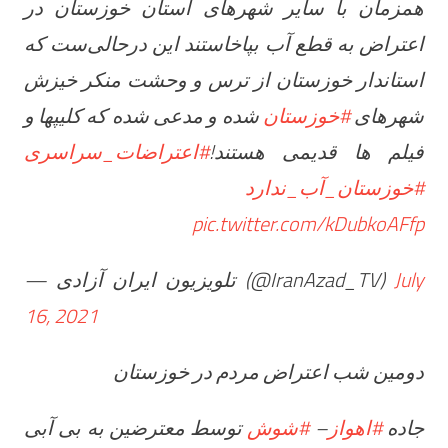
همزمان با سایر شهرهای استان خوزستان در
اعتراض به قطع آب بپاخاستند این درحالی‌ست که
استاندار خوزستان از ترس و وحشت منکر خیزش
شهرهای
#خوزستان
شده و مدعی شده که کلیپها و
فیلم ها قدیمی هستند!
#اعتراضات_سراسری
#خوزستان_آب_ندارد
pic.twitter.com/kDubkoAFfp
— تلویزیون ایران آزادی (@IranAzad_TV)
July
16, 2021
دومین شب اعتراض مردم در خوزستان
توسط معترضين به بى آبى
#شوش
–
#اهواز
جاده