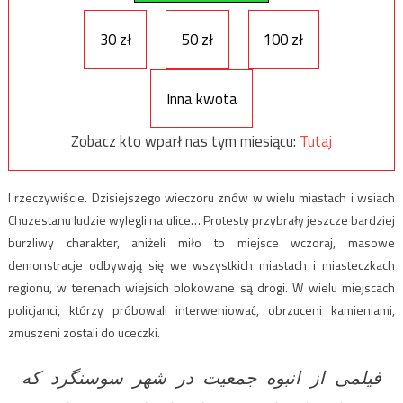
30 zł
50 zł
100 zł
Inna kwota
Zobacz kto wparł nas tym miesiącu:
Tutaj
I rzeczywiście. Dzisiejszego wieczoru znów w wielu miastach i wsiach
Chuzestanu ludzie wylegli na ulice… Protesty przybrały jeszcze bardziej
burzliwy charakter, aniżeli miło to miejsce wczoraj, masowe
demonstracje odbywają się we wszystkich miastach i miasteczkach
regionu, w terenach wiejsich blokowane są drogi. W wielu miejscach
policjanci, którzy próbowali interweniować, obrzuceni kamieniami,
zmuszeni zostali do uceczki.
فیلمی از انبوه جمعیت در شهر سوسنگرد که