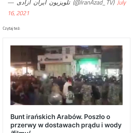
— تلویزیون ایران آزادی (@IranAzad_TV)
July
16, 2021
Czytaj też: