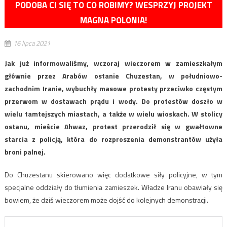
PODOBA CI SIĘ TO CO ROBIMY? WESPRZYJ PROJEKT
MAGNA POLONIA!
16 lipca 2021
Jak już informowaliśmy, wczoraj wieczorem w zamieszkałym
głównie przez Arabów ostanie Chuzestan, w południowo-
zachodnim Iranie, wybuchły masowe protesty przeciwko częstym
przerwom w dostawach prądu i wody. Do protestów doszło w
wielu tamtejszych miastach, a także w wielu wioskach. W stolicy
ostanu, mieście Ahwaz, protest przerodził się w gwałtowne
starcia z policją, która do rozproszenia demonstrantów użyła
broni palnej.
Do Chuzestanu skierowano więc dodatkowe siły policyjne, w tym
specjalne oddziały do tłumienia zamieszek. Władze Iranu obawiały się
bowiem, że dziś wieczorem może dojść do kolejnych demonstracji.