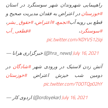
راهپیمایی شهروندان شهر سوسنگرد در استان
#خوزستان
در اعتراض به فقدان مدیریت صحیح و
،
#حقوق_بشر
،
#اعتراض
،
#تجمع
قطع بی رویه آب
#قطعی_آب
،
#سوسنگرد
pic.twitter.com/KDYVS12Jqi
— خبرگزاری هرانا (@hra_news)
July 16, 2021
آتش زدن لاستیک در ورودی شهر
#شادگان
در
دومین شب خیزش اعتراض
#خوزستان
pic.twitter.com/T0OTQp02hY
— اردوی کار (@ordoyekar)
July 16, 2021