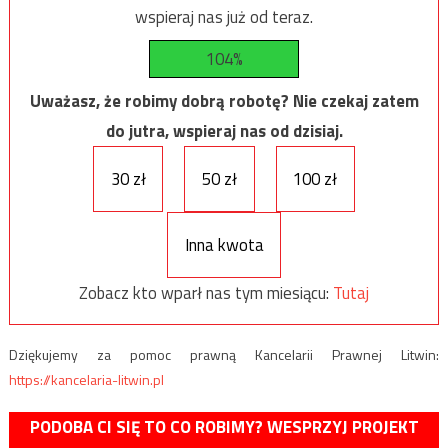
wspieraj nas już od teraz.
104%
Uważasz, że robimy dobrą robotę? Nie czekaj zatem
do jutra, wspieraj nas od dzisiaj.
30 zł
50 zł
100 zł
Inna kwota
Zobacz kto wparł nas tym miesiącu:
Tutaj
Dziękujemy za pomoc prawną Kancelarii Prawnej Litwin:
https://kancelaria-litwin.pl
PODOBA CI SIĘ TO CO ROBIMY? WESPRZYJ PROJEKT