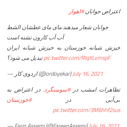
اعتراض جوانان
#اهواز
جوانان شعار میدهند:مای مای عطشان الشط
آب آب کارون تشنه است
خیزش شبانه خوزستان به خیزش شبانه ایران
تبدیل می شود؟
pic.twitter.com/RIqXLvmspF
— اردوی کار (@ordoyekar)
July 16, 2021
تظاهرات امشب در
#سوسنگرد
. در اعتراض به
بی‌آبی در
#خوزستان
pic.twitter.com/3M6hhf2sus
— Farin Assemi (@FareenAssemi)
July 16, 2021