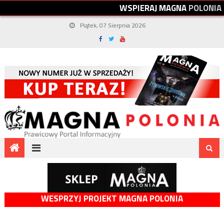
W
S
P
I
E
R
A
J
M
A
G
N
A
P
O
L
O
N
I
A
Piątek, 07 Sierpnia 2026
WESPRZYJ PROJEKT MAGNA POLONIA