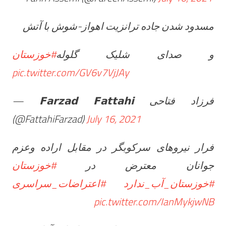
مسدود شدن جاده ترانزیت اهواز-شوش با آتش
و صدای شلیک گلوله
#خوزستان
pic.twitter.com/GV6v7VjJAy
— 𝗙𝗮𝗿𝘇𝗮𝗱 𝗙𝗮𝘁𝘁𝗮𝗵𝗶 فرزاد فتاحی
(@FattahiFarzad)
July 16, 2021
فرار نیروهای سرکوبگر در مقابل اراده وعزم
جوانان معترض در
#خوزستان
#خوزستان_آب_ندارد
#اعتراضات_سراسری
pic.twitter.com/IanMykjwNB