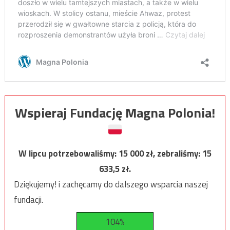
Wspieraj Fundację Magna Polonia!
W lipcu potrzebowaliśmy:
15 000
zł, zebraliśmy:
15
633,5
zł.
Dziękujemy! i zachęcamy do dalszego wsparcia naszej
fundacji.
104%