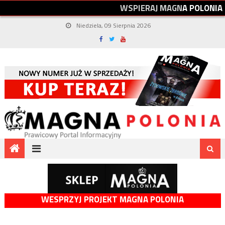
W
S
P
I
E
R
A
J
M
A
G
N
A
P
O
L
O
N
I
A
Niedziela, 09 Sierpnia 2026
WESPRZYJ PROJEKT MAGNA POLONIA