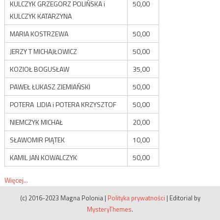
KULCZYK GRZEGORZ POLIŃSKA i
50,00
KULCZYK KATARZYNA
MARIA KOSTRZEWA
50,00
JERZY T MICHAJŁOWICZ
50,00
KOZIOŁ BOGUSŁAW
35,00
PAWEŁ ŁUKASZ ZIEMIAŃSKI
50,00
POTERA LIDIA i POTERA KRZYSZTOF
50,00
NIEMCZYK MICHAŁ
20,00
SŁAWOMIR PIĄTEK
10,00
KAMIL JAN KOWALCZYK
50,00
Więcej...
(c) 2016-2023 Magna Polonia
|
Polityka prywatności
|
Editorial by
MysteryThemes
.