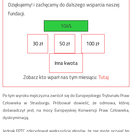
Dziękujemy! i zachęcamy do dalszego wsparcia naszej
fundacji.
104%
30 zł
50 zł
100 zł
Inna kwota
Zobacz kto wparł nas tym miesiącu:
Tutaj
Po tym wyroku mężczyzna zwrócił się do Europejskiego Trybunału Praw
Człowieka w Strasburgu. Próbował dowieść, że odmowa, której
doświadczył jest, na mocy Europejskiej Konwencji Praw Człowieka,
dyskryminacją.
Jednak EPTC zdecydował większością głosów, że nie może przyjąć tej