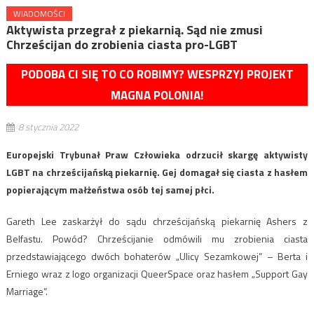
WIADOMOŚCI
Aktywista przegrał z piekarnią. Sąd nie zmusi
Chrześcijan do zrobienia ciasta pro-LGBT
PODOBA CI SIĘ TO CO ROBIMY? WESPRZYJ PROJEKT
MAGNA POLONIA!
8 stycznia 2022
Europejski Trybunał Praw Człowieka odrzucił skargę aktywisty
LGBT na chrześcijańską piekarnię. Gej domagał się ciasta z hasłem
popierającym małżeństwa osób tej samej płci.
Gareth Lee zaskarżył do sądu chrześcijańską piekarnię Ashers z
Belfastu. Powód? Chrześcijanie odmówili mu zrobienia ciasta
przedstawiającego dwóch bohaterów „Ulicy Sezamkowej” – Berta i
Erniego wraz z logo organizacji QueerSpace oraz hasłem „Support Gay
Marriage”.