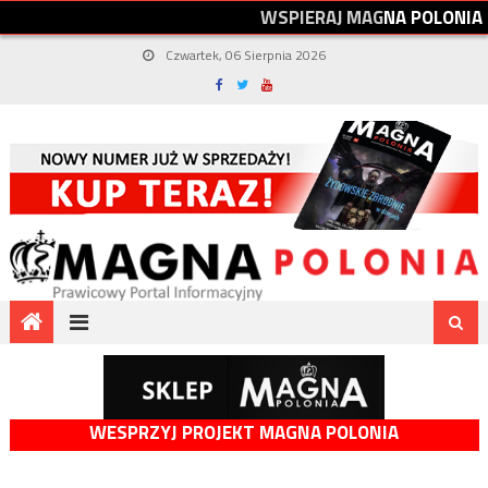
W
S
P
I
E
R
A
J
M
A
G
N
A
P
O
L
O
N
I
A
Czwartek, 06 Sierpnia 2026
WESPRZYJ PROJEKT MAGNA POLONIA