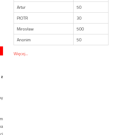
Artur
50
PIOTR
30
Mirosław
500
Anonim
50
Więcej...
 z
ny
ym
ma
ci