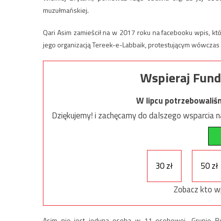
muzułmańskiej.
Qari Asim zamieścił na w 2017 roku na facebooku wpis, któr
jego organizacją Tereek-e-Labbaik, protestującym wówczas p
Wspieraj Fund
W lipcu potrzebowaliś
Dziękujemy! i zachęcamy do dalszego wsparcia na
30 zł
50 zł
Zobacz kto w
Asim nie jest jedyną osobą w 11-osobowej „Grupie Rob