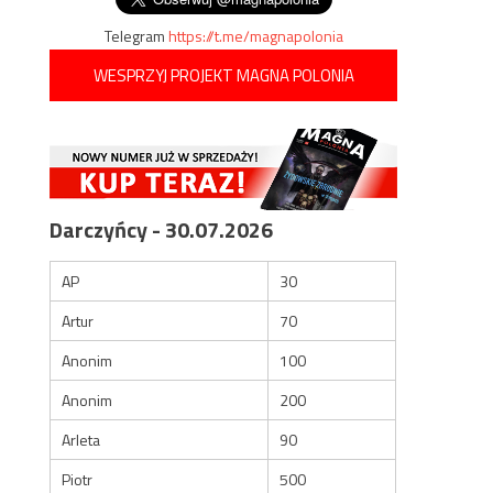
Telegram
https://t.me/magnapolonia
WESPRZYJ PROJEKT MAGNA POLONIA
Darczyńcy - 30.07.2026
AP
30
Artur
70
Anonim
100
Anonim
200
Arleta
90
Piotr
500