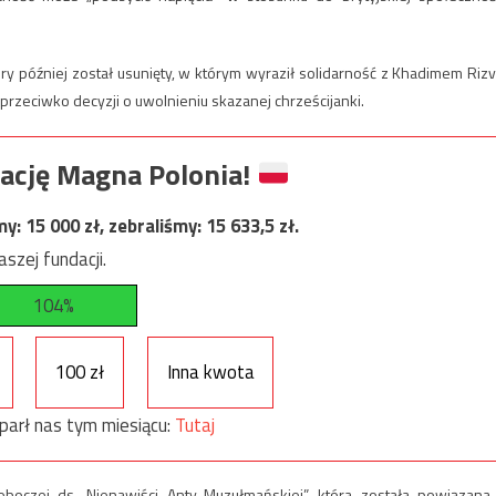
y później został usunięty, w którym wyraził solidarność z Khadimem Rizvi
rzeciwko decyzji o uwolnieniu skazanej chrześcijanki.
ację Magna Polonia!
my:
15 000
zł, zebraliśmy:
15 633,5
zł.
szej fundacji.
104%
100 zł
Inna kwota
parł nas tym miesiącu:
Tutaj
oczej ds. Nienawiści Anty-Muzułmańskiej”, która została powiązana