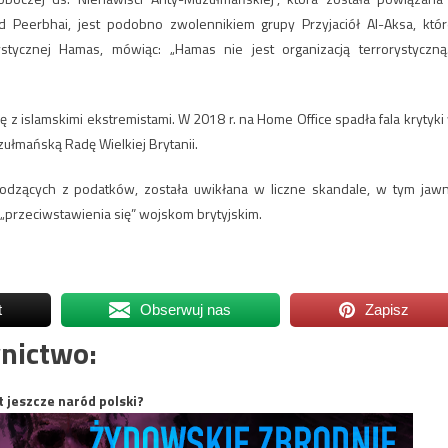
 Peerbhai, jest podobno zwolennikiem grupy Przyjaciół Al-Aksa, któr
rystycznej Hamas, mówiąc: „Hamas nie jest organizacją terrorystyczn
 z islamskimi ekstremistami. W 2018 r. na Home Office spadła fala krytyki
łmańską Radę Wielkiej Brytanii.
hodzących z podatków, została uwikłana w liczne skandale, w tym jaw
rzeciwstawienia się” wojskom brytyjskim.
t
Obserwuj nas
Zapisz
nictwo:
t jeszcze naród polski?