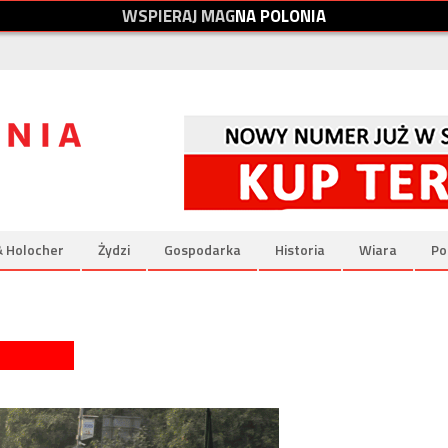
W
S
P
I
E
R
A
J
M
A
G
N
A
P
O
L
O
N
I
A
& Holocher
Żydzi
Gospodarka
Historia
Wiara
Po