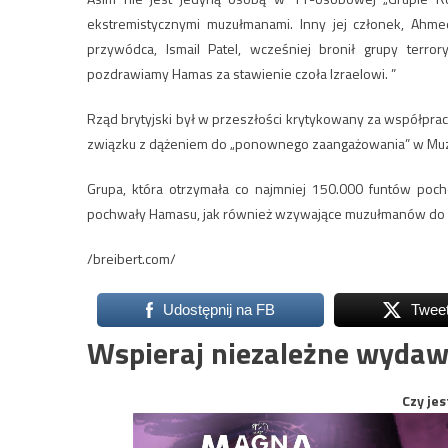
ekstremistycznymi muzułmanami. Inny jej członek, Ahmed
przywódca, Ismail Patel, wcześniej bronił grupy terro
pozdrawiamy Hamas za stawienie czoła Izraelowi. ”
Rząd brytyjski był w przeszłości krytykowany za współpracę
związku z dążeniem do „ponownego zaangażowania” w Muzu
Grupa, która otrzymała co najmniej 150.000 funtów poc
pochwały Hamasu, jak również wzywające muzułmanów do „p
/breibert.com/
Udostępnij na FB
Twee
Wspieraj niezależne wydaw
Czy jes