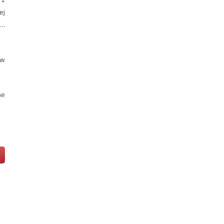
ej
ą…
 w
ne