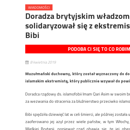
WIADOMOŚCI
Doradza brytyjskim władzom, 
solidaryzował się z ekstremis
Bibi
PODOBA CI SIĘ TO CO ROBI
8 kwietnia 2019
Muzułmański duchowny, który został wyznaczony do dor
islamskim ekstremistą, który publicznie wzywał do powie
Doradca rządowy ds. islamofobii Imam Qari Asim w swoim br
za wezwania do stracenia za bluźnierstwo przeciwko islamowi
Bibi spędziła dziewięć lat w celi śmierci, ale później został
zaoferowano jej azyl przez wiele państw, w tym Włochy, 
Wielkiej Brytanii, ponieważ rząd obawia się, że jej ob