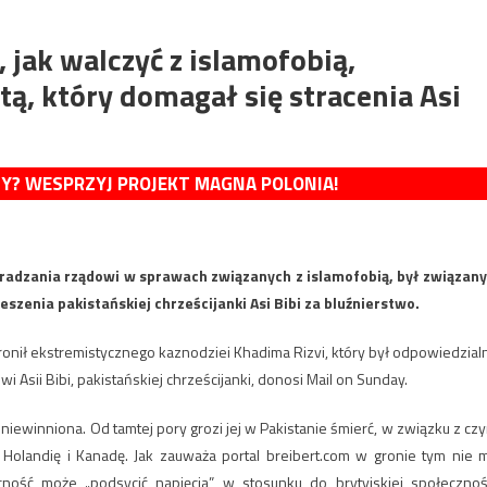
jak walczyć z islamofobią,
tą, który domagał się stracenia Asi
MY? WESPRZYJ PROJEKT MAGNA POLONIA!
adzania rządowi w sprawach związanych z islamofobią, był związany
szenia pakistańskiej chrześcijanki Asi Bibi za bluźnierstwo.
onił ekstremistycznego kaznodziei Khadima Rizvi, który był odpowiedzial
 Asii Bibi, pakistańskiej chrześcijanki, donosi Mail on Sunday.
a uniewinniona. Od tamtej pory grozi jej w Pakistanie śmierć, w związku z cz
Holandię i Kanadę. Jak zauważa portal breibert.com w gronie tym nie 
ecność może „podsycić napięcia” w stosunku do brytyjskiej społecznoś