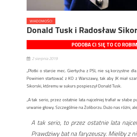
WIADOMOŚCI
Donald Tusk i Radosław Siko
PODOBA CI SIĘ TO CO ROBI
2 sierpnia 2019
„Plotki o starcie mec. Giertycha z PSL nie są korzystne dla
Powinien startować z KO z Warszawy, tak aby JK miał sz
Sikorski, któremu w sukurs pospieszył Donald Tusk.
„A tak serio, przez ostatnie lata najcelniej trafiał w słabe
urwanie głowy. Szczególnie na Żoliborzu. Dużo nas różni, a
A tak serio, to przez ostatnie lata najcel
Prawdziwy bat na faryzeuszy. Mieliby z n