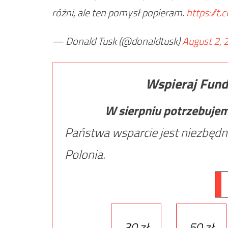
różni, ale ten pomysł popieram.
https://t
— Donald Tusk (@donaldtusk)
August 2, 
Wspieraj Fund
W sierpniu potrzebuje
Państwa wsparcie jest niezbędn
Polonia.
30 zł
50 zł