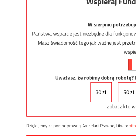
Wspieraj Fund
W sierpniu potrzebu
Państwa wsparcie jest niezbędne dla funkcjonow
Masz świadomość tego jak ważne jest przetrw
wspie
Uważasz, że robimy dobrą robotę? Ni
30 zł
50 zł
Zobacz kto w
Dziękujemy za pomoc prawną Kancelarii Prawnej Litwin:
http