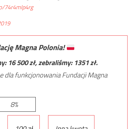
.co/74r4mIp4rg
2019
ację Magna Polonia!
my:
16 500
zł, zebraliśmy:
1351
zł.
e dla funkcjonowania Fundacji Magna
8%
100 zł
Inna kwota