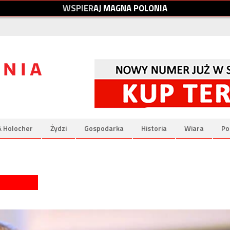
W
S
P
I
E
R
A
J
M
A
G
N
A
P
O
L
O
N
I
A
& Holocher
Żydzi
Gospodarka
Historia
Wiara
Po