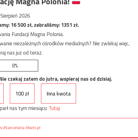
ację Magna Polonia!
Sierpień 2026
jemy:
16 500
zł, zebraliśmy:
1351
zł.
ania Fundacji Magna Polonia.
anie niezależnych ośrodków medialnych? Nie zwlekaj więc,
raj nas już od teraz.
8%
e czekaj zatem do jutra, wspieraj nas od dzisiaj.
100 zł
Inna kwota
parł nas tym miesiącu:
Tutaj
s://kancelaria-litwin.pl