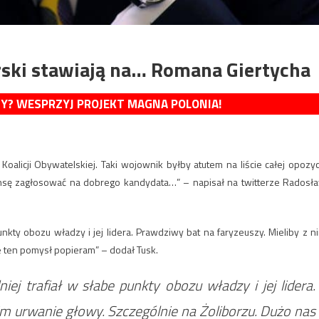
rski stawiają na… Romana Giertycha
MY? WESPRZYJ PROJEKT MAGNA POLONIA!
 Koalicji Obywatelskiej. Taki wojownik byłby atutem na liście całej opozycj
ansę zagłosować na dobrego kandydata…” – napisał na twitterze Radosł
 punkty obozu władzy i jej lidera. Prawdziwy bat na faryzeuszy. Mieliby z n
le ten pomysł popieram” – dodał Tusk.
niej trafiał w słabe punkty obozu władzy i jej lidera.
im urwanie głowy. Szczególnie na Żoliborzu. Dużo nas