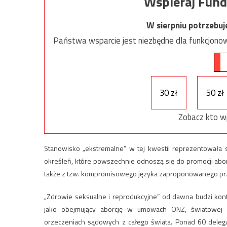
Wspieraj Fund
W sierpniu potrzebu
Państwa wsparcie jest niezbędne dla funkcjonow
30 zł
50 zł
Zobacz kto w
Stanowisko „ekstremalne” w tej kwestii reprezentowała 
określeń, które powszechnie odnoszą się do promocji aborcj
także z tzw. kompromisowego języka zaproponowanego pr
„Zdrowie seksualne i reprodukcyjne” od dawna budzi kon
jako obejmujący aborcję w umowach ONZ, światowej l
orzeczeniach sądowych z całego świata. Ponad 60 delegac