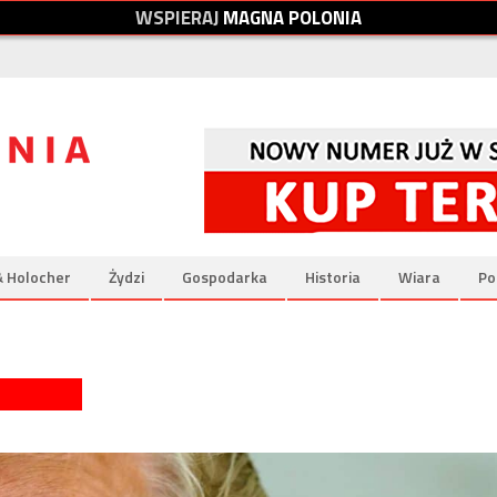
W
S
P
I
E
R
A
J
M
A
G
N
A
P
O
L
O
N
I
A
& Holocher
Żydzi
Gospodarka
Historia
Wiara
Po