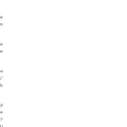
ie
em
ie
ów
ma
”.
dy
ji
ie
G7
 i