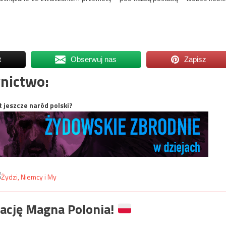
t
Obserwuj nas
Zapisz
nictwo:
t jeszcze naród polski?
ację Magna Polonia!