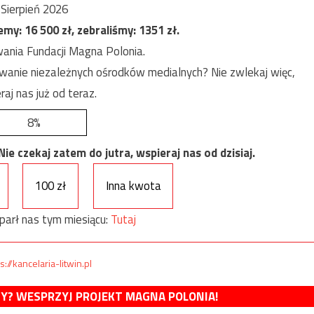
Sierpień 2026
jemy:
16 500
zł, zebraliśmy:
1351
zł.
ania Fundacji Magna Polonia.
anie niezależnych ośrodków medialnych? Nie zwlekaj więc,
raj nas już od teraz.
8%
e czekaj zatem do jutra, wspieraj nas od dzisiaj.
100 zł
Inna kwota
parł nas tym miesiącu:
Tutaj
s://kancelaria-litwin.pl
MY? WESPRZYJ PROJEKT MAGNA POLONIA!