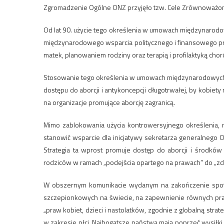
Zgromadzenie Ogólne ONZ przyjęło tzw. Cele Zrównoważon
Od lat 90. użycie tego określenia w umowach międzynarodo
międzynarodowego wsparcia politycznego i finansowego p
matek, planowaniem rodziny oraz terapią i profilaktyką ch
Stosowanie tego określenia w umowach międzynarodowych sł
dostępu do aborcji i antykoncepcji długotrwałej, by kobie
na organizacje promujące aborcję zagranicą.
Mimo zablokowania użycia kontrowersyjnego określenia, mi
stanowić wsparcie dla inicjatywy sekretarza generalnego ON
Strategia ta wprost promuje dostęp do aborcji i środkó
rodziców w ramach „podejścia opartego na prawach” do „zd
W obszernym komunikacie wydanym na zakończenie spotka
szczepionkowych na świecie, na zapewnienie równych praw
„praw kobiet, dzieci i nastolatków, zgodnie z globalną strat
w zakresie płci. Najbogatsze państwa mają poprzeć wysiłk