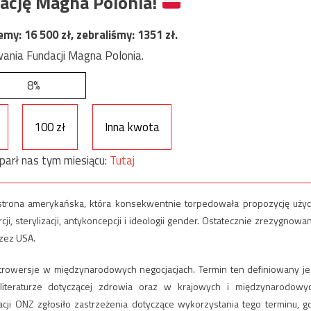
ację Magna Polonia!
jemy:
16 500
zł, zebraliśmy:
1351
zł.
ania Fundacji Magna Polonia.
8%
100 zł
Inna kwota
parł nas tym miesiącu:
Tutaj
strona amerykańska, która konsekwentnie torpedowała propozycję użyc
i, sterylizacji, antykoncepcji i ideologii gender. Ostatecznie zrezygnowa
zez USA.
trowersje w międzynarodowych negocjacjach. Termin ten definiowany je
iteraturze dotyczącej zdrowia oraz w krajowych i międzynarodowy
ji ONZ zgłosiło zastrzeżenia dotyczące wykorzystania tego terminu, g