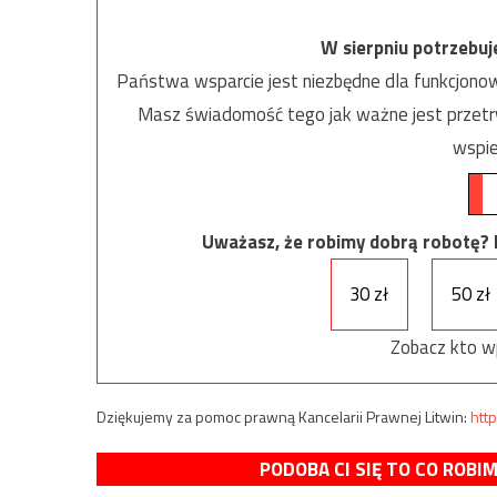
W sierpniu potrzebu
Państwa wsparcie jest niezbędne dla funkcjonow
Masz świadomość tego jak ważne jest przetrw
wspie
Uważasz, że robimy dobrą robotę? Ni
30 zł
50 zł
Zobacz kto w
Dziękujemy za pomoc prawną Kancelarii Prawnej Litwin:
http
PODOBA CI SIĘ TO CO ROBI