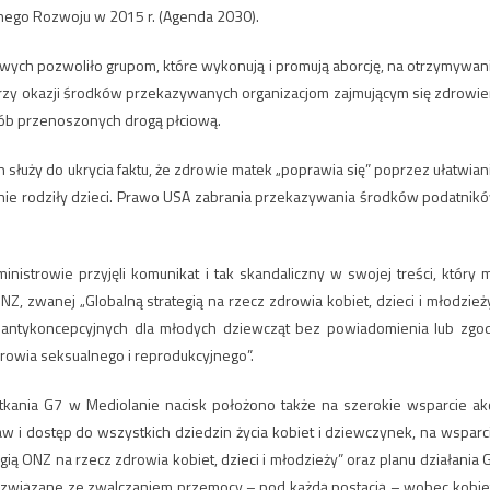
ego Rozwoju w 2015 r. (Agenda 2030).
wych pozwoliło grupom, które wykonują i promują aborcję, na otrzymywan
rzy okazji środków przekazywanych organizacjom zajmującym się zdrowi
orób przenoszonych drogą płciową.
uży do ukrycia faktu, że zdrowie matek „poprawia się” poprzez ułatwian
ty nie rodziły dzieci. Prawo USA zabrania przekazywania środków podatnik
nistrowie przyjęli komunikat i tak skandaliczny w swojej treści, który 
Z, zwanej „Globalną strategią na rzecz zdrowia kobiet, dzieci i młodzieży
w antykoncepcyjnych dla młodych dziewcząt bez powiadomienia lub zgo
rowia seksualnego i reprodukcyjnego”.
nia G7 w Mediolanie nacisk położono także na szerokie wsparcie akc
 i dostęp do wszystkich dziedzin życia kobiet i dziewczynek, na wsparc
egią ONZ na rzecz zdrowia kobiet, dzieci i młodzieży” oraz planu działania 
i związane ze zwalczaniem przemocy – pod każdą postacią – wobec kobiet