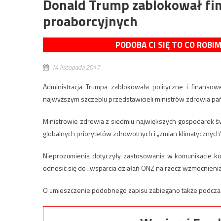
Donald Trump zablokował fin
proaborcyjnych
PODOBA CI SIĘ TO CO ROBI
14 listopada 2017
Administracja Trumpa zablokowała polityczne i finansow
najwyższym szczeblu przedstawicieli ministrów zdrowia pa
Ministrowie zdrowia z siedmiu największych gospodarek ś
globalnych priorytetów zdrowotnych i „zmian klimatycznyc
Nieprozumienia dotyczyły zastosowania w komunikacie ko
odnosić się do „wsparcia działań ONZ na rzecz wzmocnienia 
O umieszczenie podobnego zapisu zabiegano także podcza