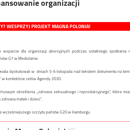
ansowanie organizacji
MY? WESPRZYJ PROJEKT MAGNA POLONIA!
e wsparcie dla organizacji aborcyjnych podczas ostatniego spotkania 
ństw G7 w Mediolanie.
wiata dyskutowali w dniach 5-6 listopada nad tekstem dokumentu na tem
h” w kontekście celów Agendy 2030.
ńcowym określenia „zdrowia seksualnego i reprodukcyjnego”, które mia
zdrowia matek i dzieci”.
s wcześniejszego szczytu państw G20 w Hamburgu.