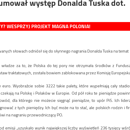
sumował występ Donalda Tuska dot.
MY? WESPRZYJ PROJEKT MAGNA POLONIA!
owanych słowach odniósł się do słynnego nagrania Donalda Tuska na temat
 władze za to, że Polska do tej pory nie otrzymała środków z Fundus
staw traktatowych, została bowiem zablokowana przez Komisję Europejską
w euro. Wyobraźcie sobie 3222 takie palety, które wypełniają cały stadio
e czekają na Polskę i Polaków w Europie. Od pół roku te pieniądze powin
wód, dla którego nie możecie sięgnąć pieniądze, to upór PiS. Ich lider
wać z tych pieniędzy. Ich być może na to stać, ale polskich rodzin i fi
 – mówi na nagraniu przewodniczący PO.
od emisji „uzyskało wynik największej liczby wyświetleń 236 tysięcy wśr