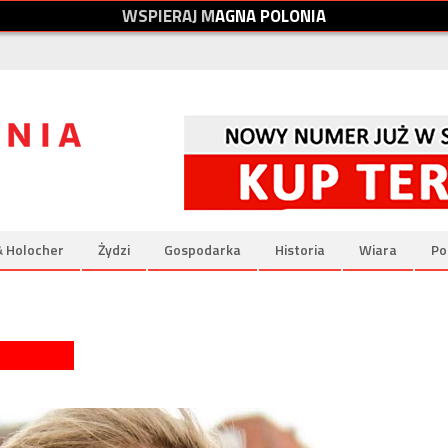
W
S
P
I
E
R
A
J
M
A
G
N
A
P
O
L
O
N
I
A
& Holocher
Żydzi
Gospodarka
Historia
Wiara
Po