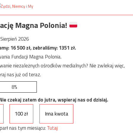
ację Magna Polonia!
Sierpień 2026
jemy:
16 500
zł, zebraliśmy:
1351
zł.
ania Fundacji Magna Polonia.
anie niezależnych ośrodków medialnych? Nie zwlekaj więc,
raj nas już od teraz.
8%
e czekaj zatem do jutra, wspieraj nas od dzisiaj.
100 zł
Inna kwota
parł nas tym miesiącu:
Tutaj