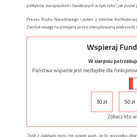
polityków europejskich i światowych w tym roku”, jak podał p
Prezes Ruchu Narodowego i jeden z liderów Konfederac
Zwrócił uwagę na pomijany przez zdecydowaną większość 
Wspieraj Fund
W sierpniu potrzebu
Państwa wsparcie jest niezbędne dla funkcjonow
30 zł
50 zł
Zobacz kto w
„Tusk z paletami euro nie powie wam, że to wszystko dług,