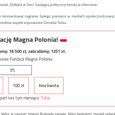
ortal „Polityka w Sieci” badający polityczne trendy w internecie.
ji skomentował nagranie byłego premiera w mediach społecznościowyc
mediów aspekt wypowiedzi Donalda Tuska.
ację Magna Polonia!
jemy:
16 500
zł, zebraliśmy:
1351
zł.
ania Fundacji Magna Polonia.
8%
100 zł
Inna kwota
parł nas tym miesiącu:
Tutaj
 który w naszym imieniu Bruksela zaciąga, który będziemy musieli spłaca