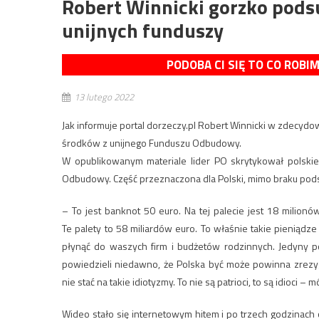
Robert Winnicki gorzko pod
unijnych funduszy
PODOBA CI SIĘ TO CO ROBI
13 lutego 2022
Jak informuje portal dorzeczy.pl Robert Winnicki w zdecyd
środków z unijnego Funduszu Odbudowy.
W opublikowanym materiale lider PO skrytykował polskie
Odbudowy. Część przeznaczona dla Polski, mimo braku pod
– To jest banknot 50 euro. Na tej palecie jest 18 milionó
Te palety to 58 miliardów euro. To właśnie takie pieniądz
płynąć do waszych firm i budżetów rodzinnych. Jedyny po
powiedzieli niedawno, że Polska być może powinna zrezygno
nie stać na takie idiotyzmy. To nie są patrioci, to są idioci
Wideo stało się internetowym hitem i po trzech godzinach 