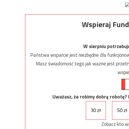
Wspieraj Fund
W sierpniu potrzebu
Państwa wsparcie jest niezbędne dla funkcjonow
Masz świadomość tego jak ważne jest przetrw
wspie
Uważasz, że robimy dobrą robotę? Ni
30 zł
50 zł
Zobacz kto w