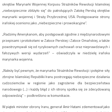
okrętów Marynarki Wojennej Korpusu Strażników Rewolucji Islamskiej
„niebezpiecznie zbliżyło się” do patrolujących Zatokę Perską okrętów
marynarki wojennej i Straży Przybrzeżnej USA. Postępowanie strony
irańskiej oceniono jako „niebezpieczne i prowokacyjne”.
„Radzimy Amerykanom, aby postępowali zgodnie z międzynarodowymi
przepisami i protokołami w Zatoce Perskiej i Zatoce Omańskiej, a także
powstrzymywali się od ryzykownych zachowań oraz nieprawdziwych i
fałszywych wersji wydarzeń” – oświadczyła w niedzielę irańska
marynarka wojenna.
„Należy być pewnym, że marynarka Strażników Rewolucji i potężne siły
zbrojne Islamskiej Republiki Iranu postrzegają niebezpieczne działania
cudzoziemców w regionie jako zagrożenie dla bezpieczeństwa
narodowego (…) i każdy błąd z ich strony spotka się ze zdecydowaną
odpowiedzią” – podkreślono w komunikacie.
W piątek minister obrony Iranu, generał Amir Hatami zdementował jako