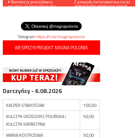
Nawigacja
Niemieccy pracodawcy
Z powodu koronawirusa coraz
więcej ludzi umiera na zawał…
uważają, że praca fizyczna
wpisu
przekracza kompetencje
imigrantów z Afryki i Bliksiego
Wschodu
Telegram
https://t.me/magnapolonia
WESPRZYJ PROJEKT MAGNA POLONIA
Darczyńcy - 6.08.2026
KACPER STAROŚCIAK
100,00
KULCZYK GRZEGORZ POLIŃSKA i
50,00
KULCZYK KATARZYNA
MARIA KOSTRZEWA
50,00