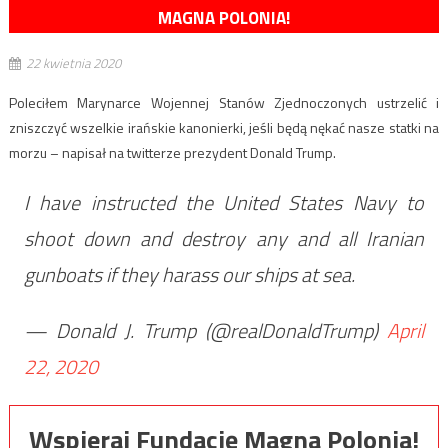
MAGNA POLONIA!
22 kwietnia 2020
Poleciłem Marynarce Wojennej Stanów Zjednoczonych ustrzelić i
zniszczyć wszelkie irańskie kanonierki, jeśli będą nękać nasze statki na
morzu – napisał na twitterze prezydent Donald Trump.
I have instructed the United States Navy to
shoot down and destroy any and all Iranian
gunboats if they harass our ships at sea.
— Donald J. Trump (@realDonaldTrump)
April
22, 2020
Wspieraj Fundację Magna Polonia!