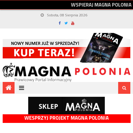
W
S
P
I
E
R
A
J
M
A
G
N
A
P
O
L
O
N
I
A
Sobota, 08 Sierpnia 2026
WESPRZYJ PROJEKT MAGNA POLONIA