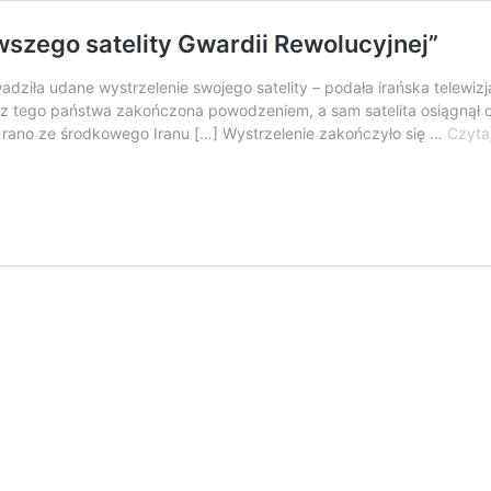
wszego satelity Gwardii Rewolucyjnej”
dziła udane wystrzelenie swojego satelity – podała irańska telewiz
 tego państwa zakończona powodzeniem, a sam satelita osiągnął or
iś rano ze środkowego Iranu […] Wystrzelenie zakończyło się …
Czytaj