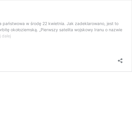
ja państwowa w środę 22 kwietnia. Jak zadeklarowano, jest to
bitę okołoziemską. „Pierwszy satelita wojskowy Iranu o nazwie
Iran
 dalej
poinformował
o
„udanym
locie
pierwszego
satelity
Gwardii
Rewolucyjnej”