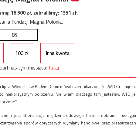
jemy:
16 500
zł, zebraliśmy:
1351
zł.
ania Fundacji Magna Polonia.
8%
100 zł
Inna kwota
parł nas tym miesiącu:
Tutaj
u lipca. Wówczas w Białym Domu mówił dziennikarzom, że „WTO traktuje n
dzo niekorzystnym położeniu. Nie wiem, dlaczego tam jesteśmy. WTO je
noczone”.
iem jest liberalizacja międzynarodowego handlu dobrami i usługam
 rozstrzyganie sporów dotyczących wymiany handlowej oraz przestrzegan