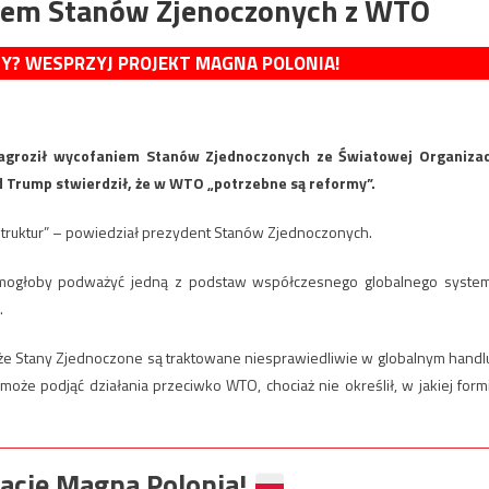
iem Stanów Zjenoczonych z WTO
MY? WESPRZYJ PROJEKT MAGNA POLONIA!
groził wycofaniem Stanów Zjednoczonych ze Światowej Organizac
Trump stwierdził, że w WTO „potrzebne są reformy”.
j struktur” – powiedział prezydent Stanów Zjednoczonych.
ie mogłoby podważyć jedną z podstaw współczesnego globalnego syste
.
e Stany Zjednoczone są traktowane niesprawiedliwie w globalnym handlu
oże podjąć działania przeciwko WTO, chociaż nie określił, w jakiej form
ację Magna Polonia!