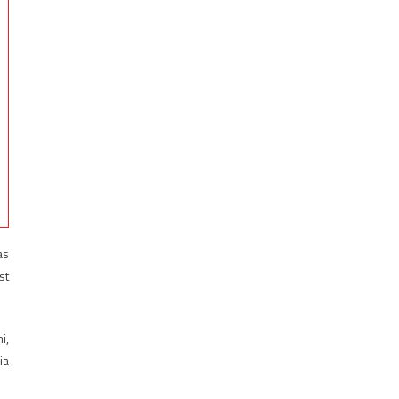
as
st
i,
ia