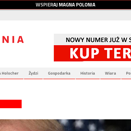
W
S
P
I
E
R
A
J
M
A
G
N
A
P
O
L
O
N
I
A
& Holocher
Żydzi
Gospodarka
Historia
Wiara
Po