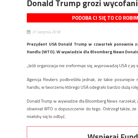
Donald Trump grozi wycofan
PODOBA CI SIĘ TO CO ROBI
31 sierpnia 2018
Prezydent USA Donald Trump w czwartek ponownie za
Handlu (WTO). W wywiadzie dla Bloomberg News Donald 
„Jeśli organizacja nie zreformuje się, wyprowadzę USA z je
Agencja Reuters podkreśliła jednak, że takie posunięc
handlu, w tworzeniu którego USA odegrało bardzo dużą rolę
Donald Trump w wywiadzie dla Bloomberg News narzekał, ż
obwiniał WTO o dopuszczenie do tego. Ostrzegł także, że m
miałoby się to odbyć.
Wspieraj Fund