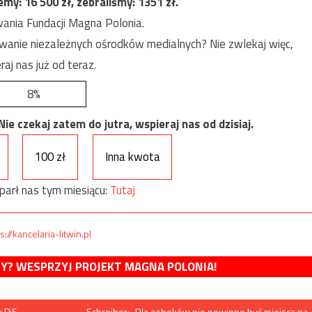
jemy:
16 500
zł, zebraliśmy:
1351
zł.
ania Fundacji Magna Polonia.
anie niezależnych ośrodków medialnych? Nie zwlekaj więc,
raj nas już od teraz.
8%
e czekaj zatem do jutra, wspieraj nas od dzisiaj.
100 zł
Inna kwota
parł nas tym miesiącu:
Tutaj
s://kancelaria-litwin.pl
MY? WESPRZYJ PROJEKT MAGNA POLONIA!
ę PiS
Schreiber: „Dla esbeków nie powinno być miejsca na