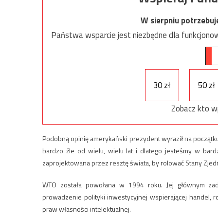
W sierpniu potrzebu
Państwa wsparcie jest niezbędne dla funkcjonow
30 zł
50 zł
Zobacz kto w
Podobną opinię amerykański prezydent wyraził na początk
bardzo źle od wielu, wielu lat i dlatego jesteśmy w bar
zaprojektowana przez resztę świata, by rolować Stany Zjed
WTO została powołana w 1994 roku. Jej głównym zadan
prowadzenie polityki inwestycyjnej wspierającej handel,
praw własności intelektualnej.