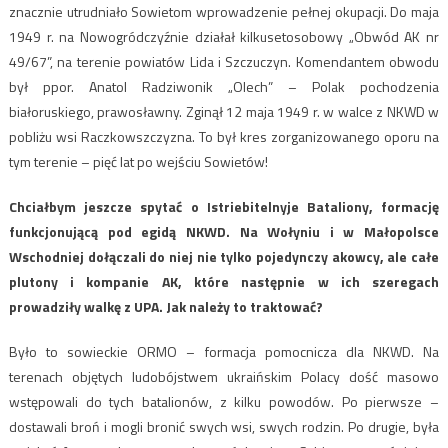
znacznie utrudniało Sowietom wprowadzenie pełnej okupacji. Do maja
1949 r. na Nowogródczyźnie działał kilkusetosobowy „Obwód AK nr
49/67”, na terenie powiatów Lida i Szczuczyn. Komendantem obwodu
był ppor. Anatol Radziwonik „Olech” – Polak pochodzenia
białoruskiego, prawosławny. Zginął 12 maja 1949 r. w walce z NKWD w
pobliżu wsi Raczkowszczyzna. To był kres zorganizowanego oporu na
tym terenie – pięć lat po wejściu Sowietów!
Chciałbym jeszcze spytać o Istriebitelnyje Bataliony, formację
funkcjonującą pod egidą NKWD. Na Wołyniu i w Małopolsce
Wschodniej dołączali do niej nie tylko pojedynczy akowcy, ale całe
plutony i kompanie AK, które następnie w ich szeregach
prowadziły walkę z UPA. Jak należy to traktować?
Było to sowieckie ORMO – formacja pomocnicza dla NKWD. Na
terenach objętych ludobójstwem ukraińskim Polacy dość masowo
wstępowali do tych batalionów, z kilku powodów. Po pierwsze –
dostawali broń i mogli bronić swych wsi, swych rodzin. Po drugie, była