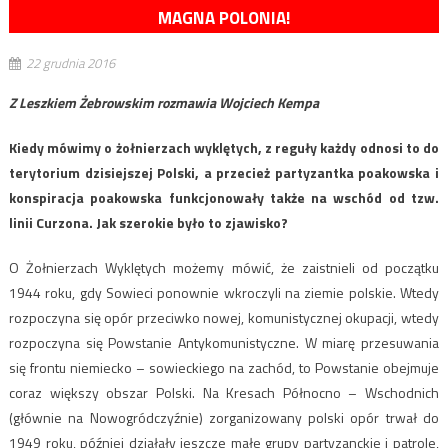
MAGNA POLONIA!
22 grudnia 2016
Z Leszkiem Żebrowskim rozmawia Wojciech Kempa
Kiedy mówimy o żołnierzach wyklętych, z reguły każdy odnosi to do
terytorium dzisiejszej Polski, a przecież partyzantka poakowska i
konspiracja poakowska funkcjonowały także na wschód od tzw.
linii Curzona. Jak szerokie było to zjawisko?
O Żołnierzach Wyklętych możemy mówić, że zaistnieli od początku
1944 roku, gdy Sowieci ponownie wkroczyli na ziemie polskie. Wtedy
rozpoczyna się opór przeciwko nowej, komunistycznej okupacji, wtedy
rozpoczyna się Powstanie Antykomunistyczne. W miarę przesuwania
się frontu niemiecko – sowieckiego na zachód, to Powstanie obejmuje
coraz większy obszar Polski. Na Kresach Północno – Wschodnich
(głównie na Nowogródczyźnie) zorganizowany polski opór trwał do
1949 roku, później działały jeszcze małe grupy partyzanckie i patrole,