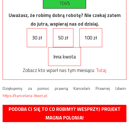
104%
Uważasz, że robimy dobrą robotę? Nie czekaj zatem
do jutra, wspieraj nas od dzisiaj.
30 zł
50 zł
100 zł
Inna kwota
Zobacz kto wparł nas tym miesiącu:
Tutaj
Dziękujemy za pomoc prawną Kancelarii Prawnej Litwin:
https://kancelaria-litwin.pl
PODOBA CI SIĘ TO CO ROBIMY? WESPRZYJ PROJEKT
MAGNA POLONIA!