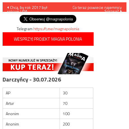
Nawigacja
Chcą, by rok 2017 był
Co teraz powiecie najemnicy
Sorosa?
rokiem UPA
wpisu
Telegram
https://t.me/magnapolonia
WESPRZYJ PROJEKT MAGNA POLONIA
Darczyńcy - 30.07.2026
AP
30
Artur
70
Anonim
100
Anonim
200