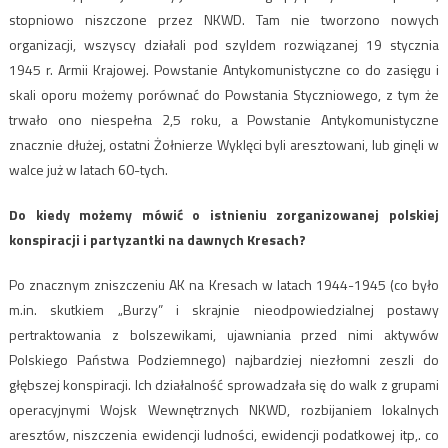
stopniowo niszczone przez NKWD. Tam nie tworzono nowych
organizacji, wszyscy działali pod szyldem rozwiązanej 19 stycznia
1945 r. Armii Krajowej. Powstanie Antykomunistyczne co do zasięgu i
skali oporu możemy porównać do Powstania Styczniowego, z tym że
trwało ono niespełna 2,5 roku, a Powstanie Antykomunistyczne
znacznie dłużej, ostatni Żołnierze Wyklęci byli aresztowani, lub ginęli w
walce już w latach 60-tych.
Do kiedy możemy mówić o istnieniu zorganizowanej polskiej
konspiracji i partyzantki na dawnych Kresach?
Po znacznym zniszczeniu AK na Kresach w latach 1944-1945 (co było
m.in. skutkiem „Burzy” i skrajnie nieodpowiedzialnej postawy
pertraktowania z bolszewikami, ujawniania przed nimi aktywów
Polskiego Państwa Podziemnego) najbardziej niezłomni zeszli do
głębszej konspiracji. Ich działalność sprowadzała się do walk z grupami
operacyjnymi Wojsk Wewnętrznych NKWD, rozbijaniem lokalnych
aresztów, niszczenia ewidencji ludności, ewidencji podatkowej itp,. co