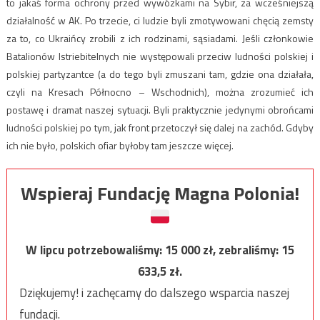
to jakaś forma ochrony przed wywózkami na Sybir, za wcześniejszą
działalność w AK. Po trzecie, ci ludzie byli zmotywowani chęcią zemsty
za to, co Ukraińcy zrobili z ich rodzinami, sąsiadami. Jeśli członkowie
Batalionów Istriebitelnych nie występowali przeciw ludności polskiej i
polskiej partyzantce (a do tego byli zmuszani tam, gdzie ona działała,
czyli na Kresach Północno – Wschodnich), można zrozumieć ich
postawę i dramat naszej sytuacji. Byli praktycznie jedynymi obrońcami
ludności polskiej po tym, jak front przetoczył się dalej na zachód. Gdyby
ich nie było, polskich ofiar byłoby tam jeszcze więcej.
Wspieraj Fundację Magna Polonia!
W lipcu potrzebowaliśmy:
15 000
zł, zebraliśmy:
15
633,5
zł.
Dziękujemy! i zachęcamy do dalszego wsparcia naszej
fundacji.