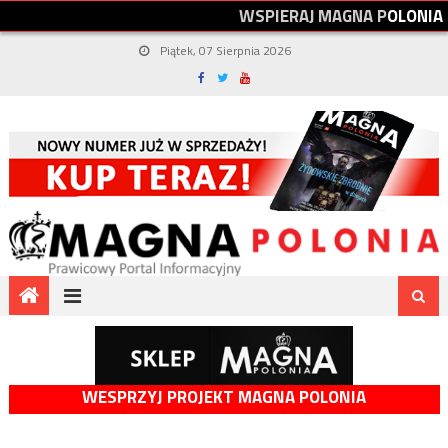
W
S
P
I
E
R
A
J
M
A
G
N
A
P
O
L
O
N
I
A
Piątek, 07 Sierpnia 2026
WESPRZYJ PROJEKT MAGNA POLONIA