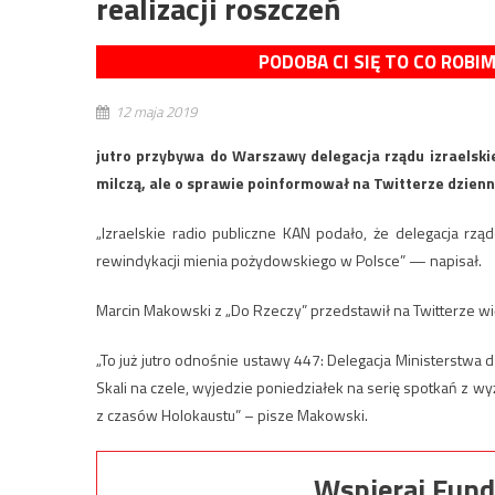
realizacji roszczeń
PODOBA CI SIĘ TO CO ROBI
12 maja 2019
jutro przybywa do Warszawy delegacja rządu izraelski
milczą, ale o sprawie poinformował na Twitterze dzienni
„Izraelskie radio publiczne KAN podało, że delegacja r
rewindykacji mienia pożydowskiego w Polsce” — napisał.
Marcin Makowski z „Do Rzeczy” przedstawił na Twitterze w
„To już jutro odnośnie ustawy 447: Delegacja Ministerstwa
Skali na czele, wyjedzie poniedziałek na serię spotkań z 
z czasów Holokaustu” – pisze Makowski.
Wspieraj Fund