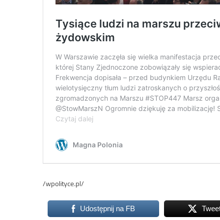
/wpolityce.pl/
Udostępnij na FB
Twee