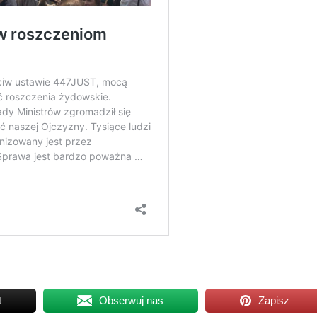
t
Obserwuj nas
Zapisz