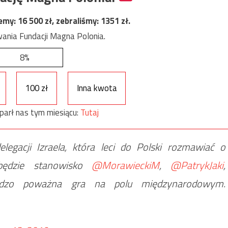
jemy:
16 500
zł, zebraliśmy:
1351
zł.
ania Fundacji Magna Polonia.
8%
100 zł
Inna kwota
parł nas tym miesiącu:
Tutaj
legacji Izraela, która leci do Polski rozmawiać o
 będzie stanowisko
@MorawieckiM
,
@PatrykJaki
,
dzo poważna gra na polu międzynarodowym.