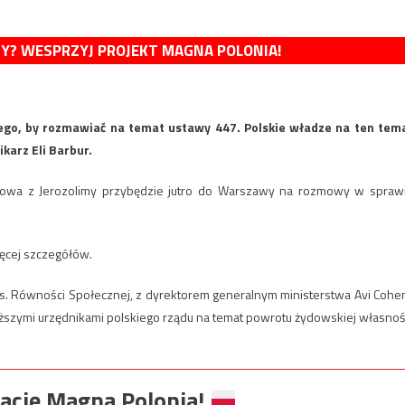
MY? WESPRZYJ PROJEKT MAGNA POLONIA!
ego, by rozmawiać na temat ustawy 447. Polskie władze na ten tem
karz Eli Barbur.
ządowa z Jerozolimy przybędzie jutro do Warszawy na rozmowy w spraw
ięcej szczegółów.
 ds. Równości Społecznej, z dyrektorem generalnym ministerstwa Avi Cohe
wyższymi urzędnikami polskiego rządu na temat powrotu żydowskiej własnoś
ację Magna Polonia!