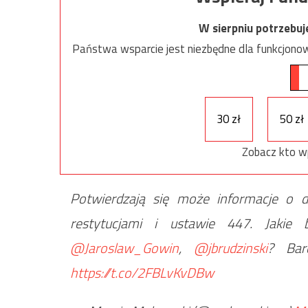
W sierpniu potrzebu
Państwa wsparcie jest niezbędne dla funkcjonow
30 zł
50 zł
Zobacz kto w
Potwierdzają się może informacje o de
restytucjami i ustawie 447. Jakie
@Jaroslaw_Gowin
,
@jbrudzinski
? Bar
https://t.co/2FBLvKvDBw