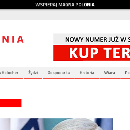
W
S
P
I
E
R
A
J
M
A
G
N
A
P
O
L
O
N
I
A
& Holocher
Żydzi
Gospodarka
Historia
Wiara
Po