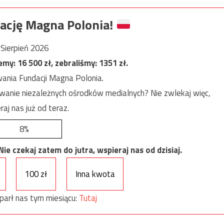
ację Magna Polonia!
Sierpień 2026
jemy:
16 500
zł, zebraliśmy:
1351
zł.
ania Fundacji Magna Polonia.
anie niezależnych ośrodków medialnych? Nie zwlekaj więc,
raj nas już od teraz.
8%
e czekaj zatem do jutra, wspieraj nas od dzisiaj.
100 zł
Inna kwota
parł nas tym miesiącu:
Tutaj