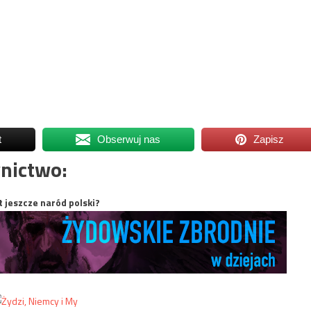
t
Obserwuj nas
Zapisz
nictwo:
t jeszcze naród polski?