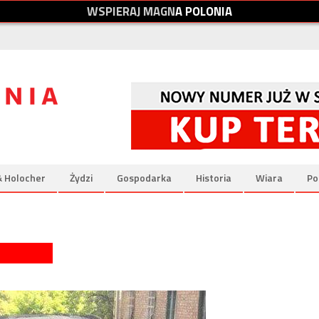
W
S
P
I
E
R
A
J
M
A
G
N
A
P
O
L
O
N
I
A
& Holocher
Żydzi
Gospodarka
Historia
Wiara
Po