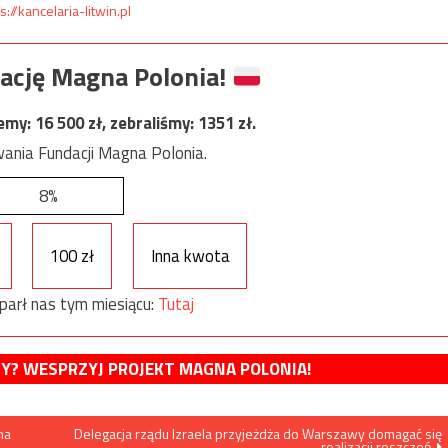
s://kancelaria-litwin.pl
ację Magna Polonia!
jemy:
16 500
zł, zebraliśmy:
1351
zł.
ania Fundacji Magna Polonia.
8%
100 zł
Inna kwota
parł nas tym miesiącu:
Tutaj
MY? WESPRZYJ PROJEKT MAGNA POLONIA!
na
Delegacja rządu Izraela przyjeżdża do Warszawy domagać się
realizacji roszczeń