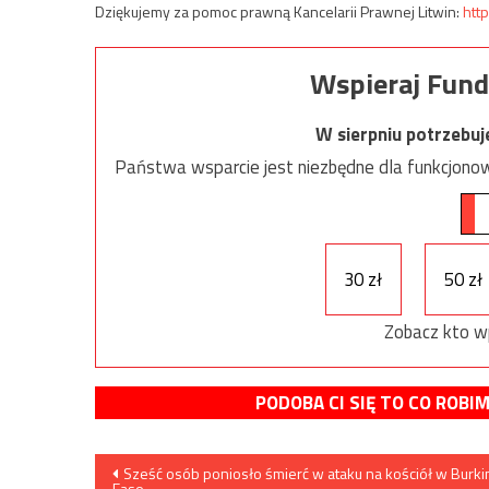
Dziękujemy za pomoc prawną Kancelarii Prawnej Litwin:
http
Wspieraj Fund
W sierpniu potrzebu
Państwa wsparcie jest niezbędne dla funkcjonow
30 zł
50 zł
Zobacz kto w
PODOBA CI SIĘ TO CO ROBI
Nawigacja
Sześć osób poniosło śmierć w ataku na kościół w Burki
Faso