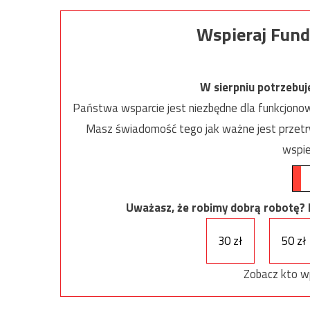
Wspieraj Fund
W sierpniu potrzebu
Państwa wsparcie jest niezbędne dla funkcjonow
Masz świadomość tego jak ważne jest przetrw
wspie
Uważasz, że robimy dobrą robotę? Ni
30 zł
50 zł
Zobacz kto w