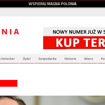
W
S
P
I
E
R
A
J
M
A
G
N
A
P
O
L
O
N
I
A
& Holocher
Żydzi
Gospodarka
Historia
Wiara
Po