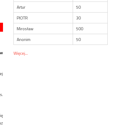
Artur
50
PIOTR
30
Mirosław
500
Anonim
50
ów
Więcej...
ej
s.
ię
az