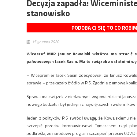
Decyzja zapadła: Wiceminister
stanowisko
PODOBA CI SIĘ TO CO ROBI
15 grudnia 2020
Wiceszef MAP Janusz Kowalski wkrótce ma stracić s
państwowych Jacek Sasin. Ma to związek z ostatnimi wy
– Wicepremier Jacek Sasin zdecydował, że Janusz Kowalsk
sprawie – przekazało źródło w PiS. Zgodnie z umową koali
Sprawa ma związek z niedawnymi wypowiedziami Janusza Ko
nowego budżetu i był jednym z największych zwolenników 
Jeden z polityków PiS zwrócił uwagę, że Kowalskiemu nie
szczepić przeciw koronawirusowi. Tymczasem rząd plan
podkreśla, że narodowy program szczepień przeciw COVID-1