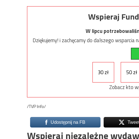
Wspieraj Fund
W lipcu potrzebowaliś
Dziękujemy! i zachęcamy do dalszego wsparcia na
30 zł
50 zł
Zobacz kto w
/TVP Info/
Udostępnij na FB
Twee
Wspieraj niezależne wydaw