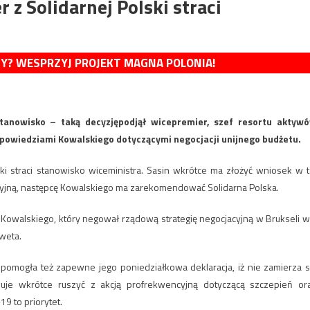
 z Solidarnej Polski straci
MY? WESPRZYJ PROJEKT MAGNA POLONIA!
tanowisko – taką decyzjępodjął wicepremier, szef resortu aktyw
powiedziami Kowalskiego dotyczącymi negocjacji unijnego budżetu.
i straci stanowisko wiceministra. Sasin wkrótce ma złożyć wniosek w t
cyjną, następcę Kowalskiego ma zarekomendować Solidarna Polska.
walskiego, który negował rządową strategię negocjacyjną w Brukseli w
weta.
 pomogła też zapewne jego poniedziałkowa deklaracja, iż nie zamierza s
uje wkrótce ruszyć z akcją profrekwencyjną dotyczącą szczepień or
9 to priorytet.