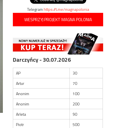
Telegram
https://t.me/magnapolonia
WESPRZYJ PROJEKT MAGNA POLONIA
Darczyńcy - 30.07.2026
AP
30
Artur
70
Anonim
100
Anonim
200
Arleta
90
Piotr
500