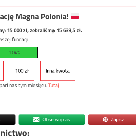
ację Magna Polonia!
my:
15 000
zł, zebraliśmy:
15 633,5
zł.
szej fundacji.
104%
100 zł
Inna kwota
parł nas tym miesiącu:
Tutaj
t
Obserwuj nas
Zapisz
nictwo: