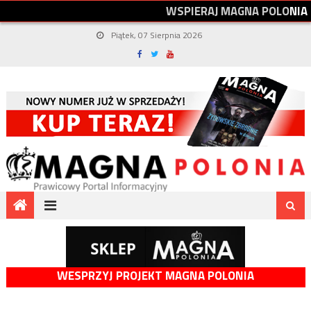
W
S
P
I
E
R
A
J
M
A
G
N
A
P
O
L
O
N
I
A
Piątek, 07 Sierpnia 2026
WESPRZYJ PROJEKT MAGNA POLONIA