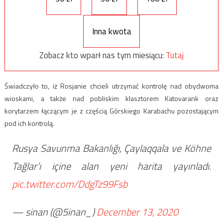
Inna kwota
Zobacz kto wparł nas tym miesiącu:
Tutaj
Świadczyło to, iż Rosjanie chcieli utrzymać kontrolę nad obydwoma
wioskami, a także nad pobliskim klasztorem Katovarank oraz
korytarzem łączącym je z częścią Górskiego Karabachu pozostającym
pod ich kontrolą.
Rusya Savunma Bakanlığı, Çaylaqqala ve Köhne
Tağlar’ı içine alan yeni harita yayınladı.
pic.twitter.com/DdgTz99Fsb
— sinan (@5inan_)
December 13, 2020