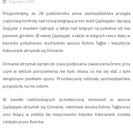
14 grudnia 2020
Przypomnijmy, że 28 października armia azerbejdżańska przejęła
częściową kontrolę nad szosą biegnącą przez wieś Çaylaqqala i łączącą
Quşçular z miastem Cəbrayıl, a także nad leżącym na południe od niej
pasmem górskim. W samej Çaylaqqali, a także w leżących nieco dalej w
kierunku południowo wschodnim wiosce Köhne Tağlar i klasztorze
Katovarank utrzymali się Ormianie.
Ormianie utrzymali się tam do czasu podpisania zawieszenia broni, przy
czym w tekście porozumienia nie było słowa, co ma się stać z tymi
okrążonymi punktami oporu. Przedwczoraj oddziały azerbejdżańskie
przypuściły na nie szturm.
W świetle nadchodzących przedwczoraj doniesień w wiosce
Çaylaqqala utrzymali się Ormianie, natomiast wioska Köhne Tağlaroraz
oraz leżący w pobliżu tej miejscowości klasztor Katovarank zostały
zdobyte przez Azerów.