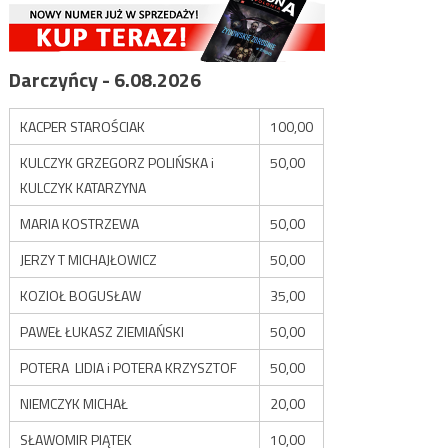
Darczyńcy - 6.08.2026
KACPER STAROŚCIAK
100,00
KULCZYK GRZEGORZ POLIŃSKA i
50,00
KULCZYK KATARZYNA
MARIA KOSTRZEWA
50,00
JERZY T MICHAJŁOWICZ
50,00
KOZIOŁ BOGUSŁAW
35,00
PAWEŁ ŁUKASZ ZIEMIAŃSKI
50,00
POTERA LIDIA i POTERA KRZYSZTOF
50,00
NIEMCZYK MICHAŁ
20,00
SŁAWOMIR PIĄTEK
10,00