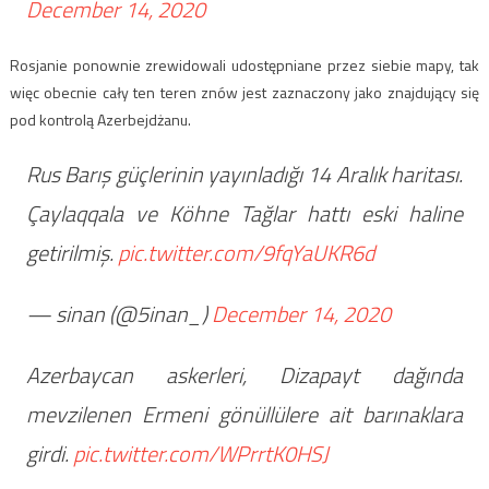
December 14, 2020
Rosjanie ponownie zrewidowali udostępniane przez siebie mapy, tak
więc obecnie cały ten teren znów jest zaznaczony jako znajdujący się
pod kontrolą Azerbejdżanu.
Rus Barış güçlerinin yayınladığı 14 Aralık haritası.
Çaylaqqala ve Köhne Tağlar hattı eski haline
getirilmiş.
pic.twitter.com/9fqYaUKR6d
— sinan (@5inan_)
December 14, 2020
Azerbaycan askerleri, Dizapayt dağında
mevzilenen Ermeni gönüllülere ait barınaklara
girdi.
pic.twitter.com/WPrrtK0HSJ